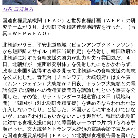
사진 크게보기
国連食糧農業機関（ＦＡＯ）と世界食糧計画（ＷＦＰ）の研
究チームが３月、北朝鮮で食糧関連現地調査を行った。（写
真＝ＷＦＰ＆ＦＡＯ）
北朝鮮が９日、平安北道亀城（ピョンアンブクド・クソン）
から短距離ミサイル（韓国当局推定）を発射し、韓国政府の
北朝鮮に対する食糧支援の努力が動力を失う雰囲気だ。４
日、北朝鮮が「短距離発射体」を発射したにもかかわらず、
政府は米国を説得する姿を見せて北朝鮮への食糧支援の意志
を公式化した。青瓦台（チョンワデ、大統領府）は文在寅
（ムン・ジェイン）大統領が７日夜、トランプ大統領との電
話会談で北朝鮮への食糧支援問題を議論したという事実を公
開した。その後、サラ・サンダース報道官は８日（現地時
間）「韓国が（対北朝鮮食糧支援）を進めるならわれわれは
介入しないつもり」と話した。米国がともにするわけではな
いが、止めるわけにもいかないという趣旨だ。韓国の北朝鮮
に対する食糧支援に向けて障害物が一つずつ片づけられる手
順だった。文大統領とトランプ大統領の電話会談で言及され
た国連食糧農業機関（ＦＡＯ）の北朝鮮食糧報告書を書いた