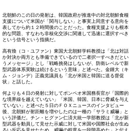
北朝鮮のこの日の発射は、韓国政府が推進中の対北朝鮮食糧
支援について米国が「関与しない」と事実上同意する意向を
表してから約１２時間後のことだった。食糧支援よりも根本
的な問題、すなわち非核化交渉に関連して迅速に選択すべき
という信号という指摘だ。
高有煥（コ・ユファン）東国大北朝鮮学科教授は「北は対話
か対決か両方とも準備できているので二者択一すべきだとい
うメッセージ」とし「戦略挑発はしないが、防衛レベルで新
型武器体系実験は続けるという意味」と述べた。金鍾大（キ
ム・ジョンデ）正義党議員も「北が米国と韓国に送る督促
状」と話した。
何よりも４日の発射に対してポンペオ米国務長官が「国際的
な境界線を越えていない」「米国、韓国、日本に脅威を与え
ていない」と述べた５日のＦＯＸニュースのインタビュー
後、北朝鮮が射距離を増やしたのは一種の「サラミ威嚇」と
いう評価だ。チン・ヒグァン仁済大統一学部教授は「北が新
型武器を動員して見せた示威に対して米国や国際社会が生ぬ
るい反応を見せたため、威嚇の程度を一段階高めた」と伝え