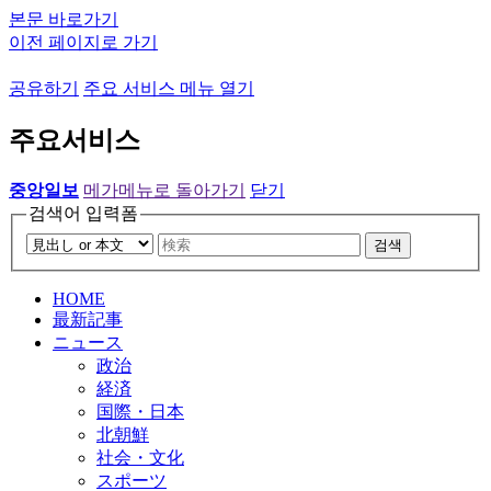
본문 바로가기
이전 페이지로 가기
공유하기
주요 서비스 메뉴 열기
주요서비스
중앙일보
메가메뉴로 돌아가기
닫기
검색어 입력폼
검색
HOME
最新記事
ニュース
政治
経済
国際・日本
北朝鮮
社会・文化
スポーツ