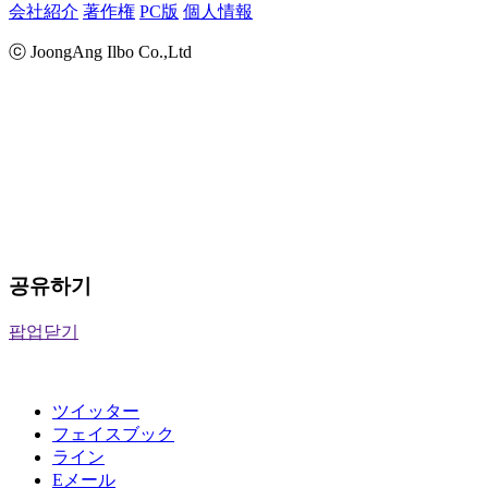
会社紹介
著作権
PC版
個人情報
ⓒ JoongAng Ilbo Co.,Ltd
공유하기
팝업닫기
ツイッター
フェイスブック
ライン
Eメール