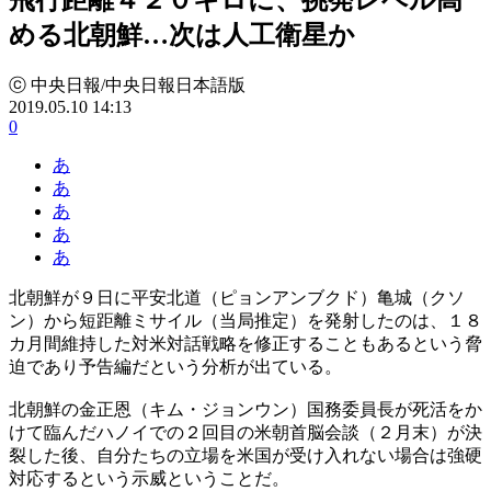
める北朝鮮…次は人工衛星か
ⓒ 中央日報/中央日報日本語版
2019.05.10 14:13
0
あ
あ
あ
あ
あ
北朝鮮が９日に平安北道（ピョンアンブクド）亀城（クソ
ン）から短距離ミサイル（当局推定）を発射したのは、１８
カ月間維持した対米対話戦略を修正することもあるという脅
迫であり予告編だという分析が出ている。
北朝鮮の金正恩（キム・ジョンウン）国務委員長が死活をか
けて臨んだハノイでの２回目の米朝首脳会談（２月末）が決
裂した後、自分たちの立場を米国が受け入れない場合は強硬
対応するという示威ということだ。