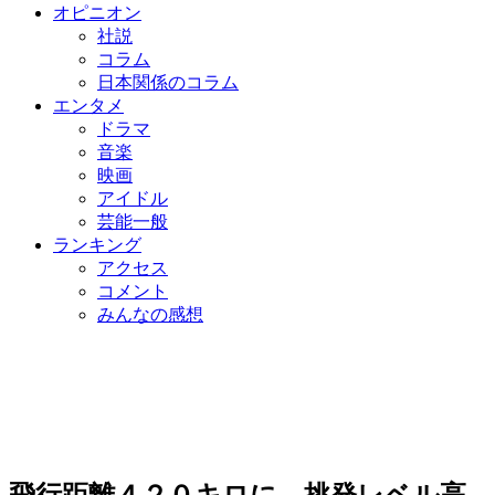
オピニオン
社説
コラム
日本関係のコラム
エンタメ
ドラマ
音楽
映画
アイドル
芸能一般
ランキング
アクセス
コメント
みんなの感想
飛行距離４２０キロに、挑発レベル高