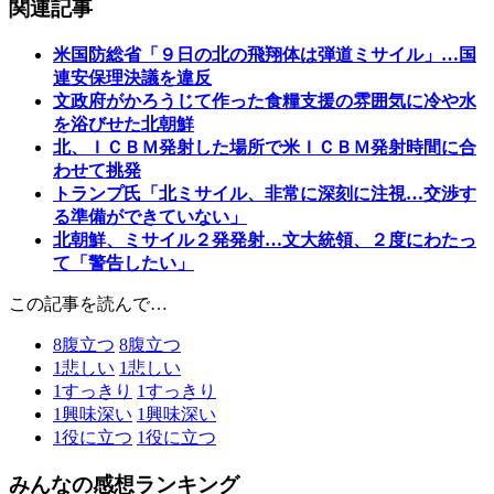
関連記事
米国防総省「９日の北の飛翔体は弾道ミサイル」…国
連安保理決議を違反
文政府がかろうじて作った食糧支援の雰囲気に冷や水
を浴びせた北朝鮮
北、ＩＣＢＭ発射した場所で米ＩＣＢＭ発射時間に合
わせて挑発
トランプ氏「北ミサイル、非常に深刻に注視…交渉す
る準備ができていない」
北朝鮮、ミサイル２発発射…文大統領、２度にわたっ
て「警告したい」
この記事を読んで…
8
腹立つ
8
腹立つ
1
悲しい
1
悲しい
1
すっきり
1
すっきり
1
興味深い
1
興味深い
1
役に立つ
1
役に立つ
みんなの感想ランキング