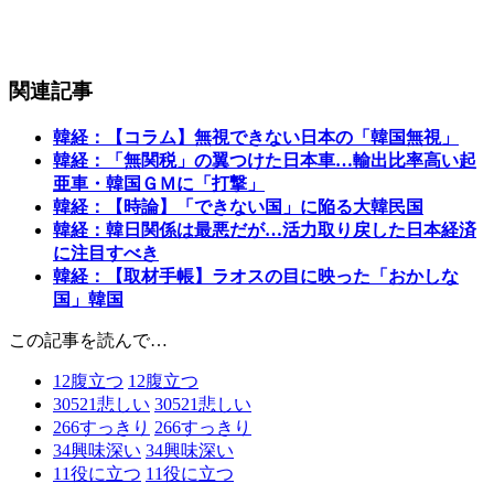
関連記事
韓経：【コラム】無視できない日本の「韓国無視」
韓経：「無関税」の翼つけた日本車…輸出比率高い起
亜車・韓国ＧＭに「打撃」
韓経：【時論】「できない国」に陥る大韓民国
韓経：韓日関係は最悪だが…活力取り戻した日本経済
に注目すべき
韓経：【取材手帳】ラオスの目に映った「おかしな
国」韓国
この記事を読んで…
12
腹立つ
12
腹立つ
30521
悲しい
30521
悲しい
266
すっきり
266
すっきり
34
興味深い
34
興味深い
11
役に立つ
11
役に立つ