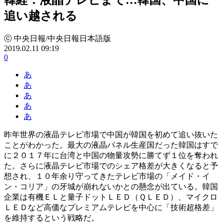
追い越される
ⓒ 中央日報/中央日報日本語版
2019.02.11 09:19
0
あ
あ
あ
あ
あ
昨年世界の液晶テレビ市場で中国が韓国を初めて追い抜いた
ことがわかった。最大の液晶パネル生産国だった韓国はすで
に２０１７年に台湾と中国の物量攻勢に勝てず１位を奪われ
た。さらに液晶テレビ市場でのシェア格差が大きくなると予
想され、１０年余り守ってきたテレビ市場の「メイド・イ
ン・コリア」の牙城が崩れないかとの懸念が出ている。韓国
企業は有機ＥＬと量子ドットＬＥＤ（ＱＬＥＤ）、マイクロ
ＬＥＤなど高価なプレミアムテレビを中心に「技術超格差」
を維持するという戦略だ。