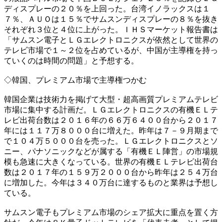
ディスプレーの２０％を上回った。台湾イノラックスは１
７％、ＡＵＯは１５％でサムスンディスプレーの８％を抜き
それぞれ３位と４位に上がった。ＩＨＳマーケット報告書は
「サムスン電子とＬＧエレクトロニクスが依然として世界の
テレビ市場で１～２位を占めているが、中国が主導権を持っ
ていくのは時間の問題」と予想する。
◇韓国、プレミアム市場で主導権つかむ
韓国企業は技術力を掲げて大型・超高画質プレミアムテレビ
市場に集中する計画だ。ＬＧエレクトロニクスの有機ＥＬテ
レビ出荷台数は２０１６年の６６万６４００台から２０１７
年には１１７万８０００台に増えた。昨年は７－９月期まで
で１０４万５０００台を売った。ＬＧエレクトロニクスとソ
ニー、パナソニックなどが属する「有機ＥＬ陣営」の市場規
模も急速に大きくなっている。世界の有機ＥＬテレビ出荷台
数は２０１７年の１５９万２０００台から昨年は２５４万台
に増加した。今年は３４０万台に達するものと業界は予想し
ている。
サムスン電子もプレミアム市場のシェア拡大に重点を置く方