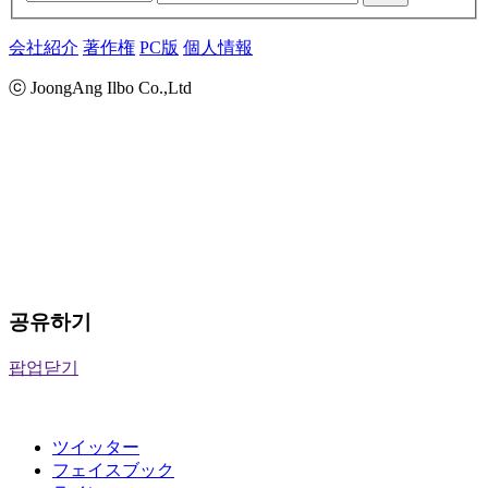
会社紹介
著作権
PC版
個人情報
ⓒ JoongAng Ilbo Co.,Ltd
공유하기
팝업닫기
ツイッター
フェイスブック