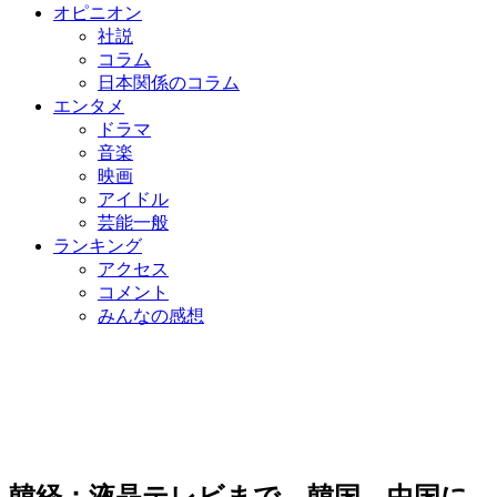
オピニオン
社説
コラム
日本関係のコラム
エンタメ
ドラマ
音楽
映画
アイドル
芸能一般
ランキング
アクセス
コメント
みんなの感想
韓経：液晶テレビまで…韓国、中国に