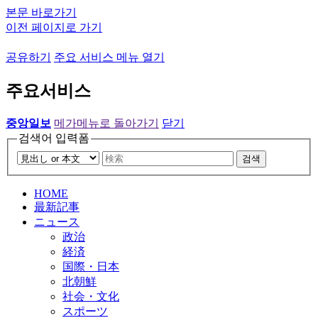
본문 바로가기
이전 페이지로 가기
공유하기
주요 서비스 메뉴 열기
주요서비스
중앙일보
메가메뉴로 돌아가기
닫기
검색어 입력폼
검색
HOME
最新記事
ニュース
政治
経済
国際・日本
北朝鮮
社会・文化
スポーツ