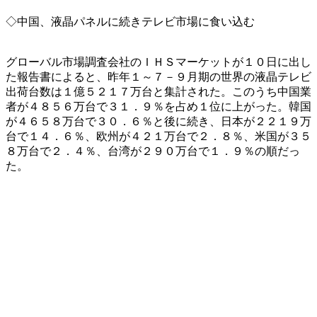
◇中国、液晶パネルに続きテレビ市場に食い込む
グローバル市場調査会社のＩＨＳマーケットが１０日に出し
た報告書によると、昨年１～７－９月期の世界の液晶テレビ
出荷台数は１億５２１７万台と集計された。このうち中国業
者が４８５６万台で３１．９％を占め１位に上がった。韓国
が４６５８万台で３０．６％と後に続き、日本が２２１９万
台で１４．６％、欧州が４２１万台で２．８％、米国が３５
８万台で２．４％、台湾が２９０万台で１．９％の順だっ
た。