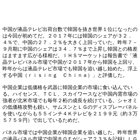
中国が液晶テレビ出荷台数で韓国を抜き世界１位になったの
は今回が初めてだ。２０１７年には韓国のシェアが３２．
４％で、中国の２７．２％を大きく上回っていた。昨年７－
９月期に中国のシェアは３４．７％まで上昇し韓国との格差
はますます広がる様相だ。ＩＨＳマーケットは報告書で「液
晶テレビパネル市場で中国が２０１７年から韓国を上回り、
昨年からは液晶テレビ市場でも韓国を追い越し始めた。浮上
する中国（ｒｉｓｉｎｇ Ｃｈｉｎａ）」と評価した。
中国企業は低価格を武器に韓国企業の市場に食い込んでい
る。ハイセンス、ＴＣＬ、スカイワースなど中国内需市場の
強者が北米市場でも毎年２桁の成長を続けている。シャオミ
の低価格攻勢も鋭い。サムスンとＬＧのディスプレーパネル
を使いながらも５５インチ４Ｋテレビを２１９９元（約３万
５７５９円）で出しているためだ。
パネル市場では中国企業が韓国企業を追い越した。昨年世界
の液晶パネル市場で中国ＢＯＥがシェア２３％を記録しＬＧ