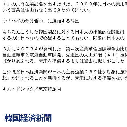
＋」のような製品名を出すだけだ。２００９年に日本の乗用
いう言葉は理由もなく出てきたのではない。
◇「パイの分け合い」に没頭する韓国
もちろんこうした韓国製品に対する日本人の排他的な態度は
するのは日本なので心配することでもない。問題は日本人の
３月にＫＯＴＲＡが発刊した「第４次産業革命国際競争力比
自動運転車と電気自動車開発、先進国の人工知能（ＡＩ）技
ばかりあふれる。未来を準備するよりは過去に掘り起こした
このほど日本経済新聞が日本の主要企業２８９社を対象に施
想」がはずれることを期待するが、未来に対する準備をない
キム・ドンウク／東京特派員