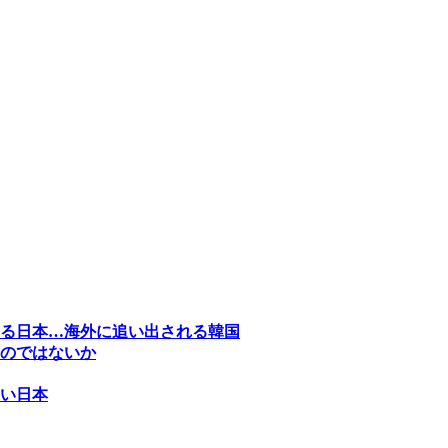
る日本…海外に追い出される韓国
のではないか
い日本