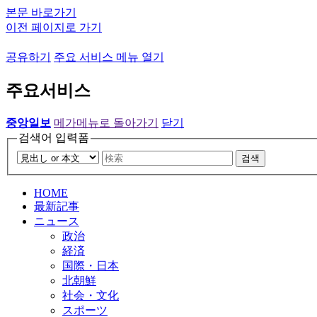
본문 바로가기
이전 페이지로 가기
공유하기
주요 서비스 메뉴 열기
주요서비스
중앙일보
메가메뉴로 돌아가기
닫기
검색어 입력폼
검색
HOME
最新記事
ニュース
政治
経済
国際・日本
北朝鮮
社会・文化
スポーツ