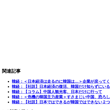
関連記事
韓経：＜日本経済は走るのに韓国は…＞企業が戻ってく
韓経：【社説】日本経済の復活、韓国だけ知らずにいる
韓経：【コラム】中国人観光客、日本だけに行って
韓経：＜危機の韓国主力産業＞すさまじい中国、恐ろし
韓経：【社説】日本ではできるが韓国ではできない２つ