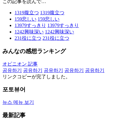
この記事を読んで…
1319
腹立つ
1319
腹立つ
159
悲しい
159
悲しい
13979
すっきり
13979
すっきり
1242
興味深い
1242
興味深い
231
役に立つ
231
役に立つ
みんなの感想ランキング
オピニオン 記事
공유하기
공유하기
공유하기
공유하기
공유하기
リンクコピーが完了しました。
포토뷰어
뉴스 메뉴 보기
最新記事