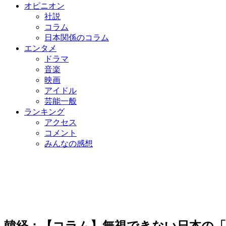
オピニオン
社説
コラム
日本関係のコラム
エンタメ
ドラマ
音楽
映画
アイドル
芸能一般
ランキング
アクセス
コメント
みんなの感想
韓経：【コラム】無視できない日本の「