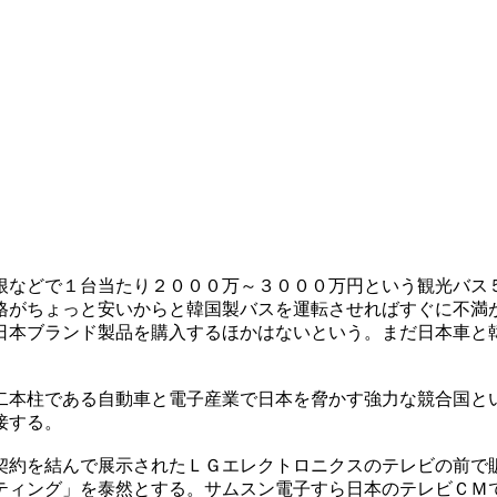
根などで１台当たり２０００万～３０００万円という観光バス
格がちょっと安いからと韓国製バスを運転させればすぐに不満
日本ブランド製品を購入するほかはないという。まだ日本車と
二本柱である自動車と電子産業で日本を脅かす強力な競合国と
接する。
契約を結んで展示されたＬＧエレクトロニクスのテレビの前で
ティング」を泰然とする。サムスン電子すら日本のテレビＣＭ