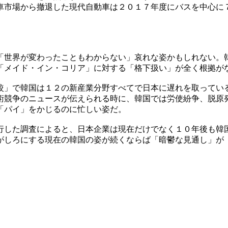
車市場から撤退した現代自動車は２０１７年度にバスを中心に
「世界が変わったこともわからない」哀れな姿かもしれない。
「メイド・イン・コリア」に対する「格下扱い」が全く根拠が
較」で韓国は１２の新産業分野すべてで日本に遅れを取ってい
術競争のニュースが伝えられる時に、韓国では労使紛争、脱原
「パイ」をかじるのに忙しい姿だ。
行した調査によると、日本企業は現在だけでなく１０年後も韓
がしろにする現在の韓国の姿が続くならば「暗鬱な見通し」が