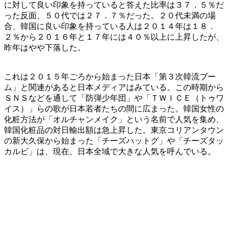
に対して良い印象を持っていると答えた比率は３７．５％だ
った反面、５０代では２７．７％だった。２０代未満の場
合、韓国に良い印象を持っている人は２０１４年は１８．
２％から２０１６年と１７年には４０％以上に上昇したが、
昨年はやや下落した。
これは２０１５年ごろから始まった日本「第３次韓流ブー
ム」と関連があると日本メディアはみている。この時期から
ＳＮＳなどを通して「防弾少年団」や「ＴＷＩＣＥ（トゥワ
イス）」らの歌が日本若者たちの間に広まった。韓国女性の
化粧方法が「オルチャンメイク」という名前で人気を集め、
韓国化粧品の対日輸出額は急上昇した。東京コリアンタウン
の新大久保から始まった「チーズハットグ」や「チーズタッ
カルビ」は、現在、日本全域で大きな人気を呼んでいる。