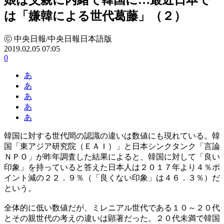
は「嫌韓による世代葛藤」（２）
ⓒ 中央日報/中央日報日本語版
2019.02.05 07:05
0
あ
あ
あ
あ
あ
韓国に対する世代間の認識の違いは数値にも現れている。韓
国「東アジア研究院（ＥＡＩ）」と日本シンクタンク「言論
ＮＰＯ」が昨年調査した結果によると、韓国に対して「良い
印象」を持っていると答えた日本人は２０１７年より４％ポ
イント減の２２．９％（「良くない印象」は４６．３％）だ
という。
全体的に低い数値だが、ミレニアル世代である１０～２０代
とその親世代の考えの違いは顕著だった。２０代未満で韓国