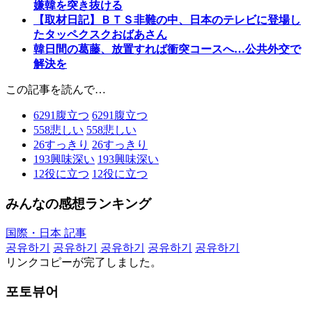
嫌韓を突き抜ける
【取材日記】ＢＴＳ非難の中、日本のテレビに登場し
たタッペクスクおばあさん
韓日間の葛藤、放置すれば衝突コースへ…公共外交で
解決を
この記事を読んで…
6291
腹立つ
6291
腹立つ
558
悲しい
558
悲しい
26
すっきり
26
すっきり
193
興味深い
193
興味深い
12
役に立つ
12
役に立つ
みんなの感想ランキング
国際・日本 記事
공유하기
공유하기
공유하기
공유하기
공유하기
リンクコピーが完了しました。
포토뷰어