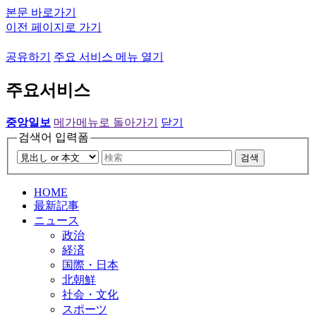
본문 바로가기
이전 페이지로 가기
공유하기
주요 서비스 메뉴 열기
주요서비스
중앙일보
메가메뉴로 돌아가기
닫기
검색어 입력폼
검색
HOME
最新記事
ニュース
政治
経済
国際・日本
北朝鮮
社会・文化
スポーツ