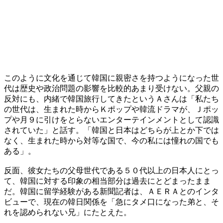
このように文化を通じて韓国に親密さを持つようになった世
代は歴史や政治問題の影響を比較的あまり受けない。父親の
反対にも、内緒で韓国旅行してきたというＡさんは「私たち
の世代は、生まれた時からＫポップや韓流ドラマが、Ｊポッ
プや月９に引けをとらないエンターテインメントとして認識
されていた」と話す。「韓国と日本はどちらが上とか下では
なく、生まれた時から対等な国で、今の私には憧れの国でも
ある」。
反面、彼女たちの父母世代である５０代以上の日本人にとっ
て、韓国に対する印象の相当部分は過去にとどまったまま
だ。韓国に留学経験がある新聞記者は、ＡＥＲＡとのインタ
ビューで、現在の韓日関係を「急にタメ口になった弟と、そ
れを認められない兄」にたとえた。