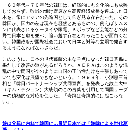
「６０年代～７０年代の韓国は、経済的にも文化的にも成熟
しておらず、敗戦の焼け野原から高度経済成長を達成した日
本を、常にアジアの先進国として仰ぎ見る存在だった。その
韓国が、国力の差は現在も歴然とあるものの、例えばサムス
ンに代表されるケータイや家電、Ｋポップなど芸能などの分
野で日本と肩を並べ、追い越す存在となったことが面白くな
い。韓国政府が国際社会において日本と対等な立場で発言す
るようになればなおさらだ」
このように、日本の世代葛藤の主な争点になった韓日関係に
果たして改善の道があるだろうか。ＡＥＲＡはこのような混
乱の中で両国が今のように自国の正当性だけを主張しあって
いても変化は展望できないという。１９９８年、小渕恵三首
相と「韓日パートナーシップ共同宣言」を発表した故金大中
（キム・デジュン）大統領のこの言葉を引用して両国リーダ
ーの積極的な対応を促した。「奇跡は奇跡的には起こらな
い」。
娘は父親に内緒で韓国に…最近日本では「嫌韓による世代葛
藤」（１）