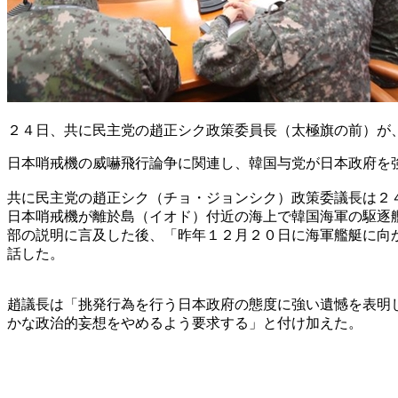
２４日、共に民主党の趙正シク政策委員長（太極旗の前）が
日本哨戒機の威嚇飛行論争に関連し、韓国与党が日本政府を
共に民主党の趙正シク（チョ・ジョンシク）政策委議長は２
日本哨戒機が離於島（イオド）付近の海上で韓国海軍の駆逐
部の説明に言及した後、「昨年１２月２０日に海軍艦艇に向
話した。
趙議長は「挑発行為を行う日本政府の態度に強い遺憾を表明
かな政治的妄想をやめるよう要求する」と付け加えた。