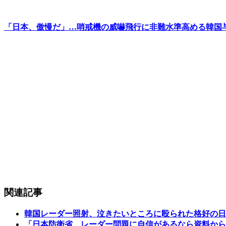
「日本、傲慢だ」…哨戒機の威嚇飛行に非難水準高める韓国
関連記事
韓国レーダー照射、泣きたいところに殴られた格好の日
「日本防衛省、レーダー問題に自信があるなら資料から