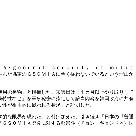
ＩＡ・ｇｅｎｅｒａｌ ｓｅｃｕｒｉｔｙ ｏｆ ｍｉｌｉｔ
結んだ協定のＧＳＯＭＩＡに全く従わないでいるという理由か
無用の長物」と指摘した。宋議員は「１カ月以上やり取りして
波特性など』を軍事秘密に指定して該当内容を韓国政府に共有
効性が根本的に疑われる状況」と説明した。
本的な限界が現れた」と付け加えた。引き続き「日本の『普通
「ＧＳＯＭＩＡ廃棄に対する鄭景斗（チョン・ギョンドゥ）国