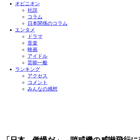
オピニオン
社説
コラム
日本関係のコラム
エンタメ
ドラマ
音楽
映画
アイドル
芸能一般
ランキング
アクセス
コメント
みんなの感想
「日本、傲慢だ」…哨戒機の威嚇飛行に