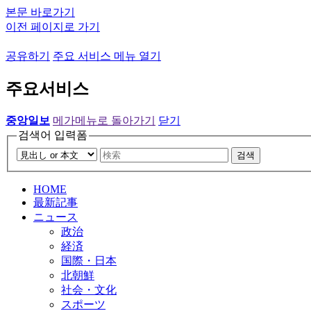
본문 바로가기
이전 페이지로 가기
공유하기
주요 서비스 메뉴 열기
주요서비스
중앙일보
메가메뉴로 돌아가기
닫기
검색어 입력폼
검색
HOME
最新記事
ニュース
政治
経済
国際・日本
北朝鮮
社会・文化
スポーツ