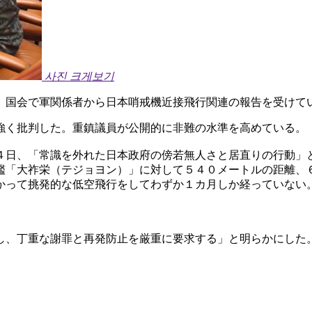
사진 크게보기
、国会で軍関係者から日本哨戒機近接飛行関連の報告を受けて
強く批判した。重鎮議員が公開的に非難の水準を高めている。
４日、「常識を外れた日本政府の傍若無人さと居直りの行動」
艦「大祚栄（テジョヨン）」に対して５４０メートルの距離、
かって挑発的な低空飛行をしてわずか１カ月しか経っていない
し、丁重な謝罪と再発防止を厳重に要求する」と明らかにした