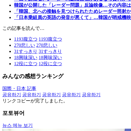
韓国が公開した「レーダー問題」反論映像…その内容は
「韓国、北への接触を見つけられたためレーダー照射か
「日本乗組員の英語の発音が悪くて」…韓国が哨戒機映
この記事を読んで…
1193
腹立つ
1193
腹立つ
270
悲しい
270
悲しい
31
すっきり
31
すっきり
18
興味深い
18
興味深い
12
役に立つ
12
役に立つ
みんなの感想ランキング
国際・日本 記事
공유하기
공유하기
공유하기
공유하기
공유하기
リンクコピーが完了しました。
포토뷰어
뉴스 메뉴 보기