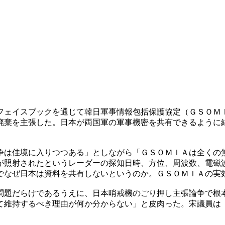
フェイスブックを通じて韓日軍事情報包括保護協定（ＧＳＯＭ
廃棄を主張した。日本が両国軍の軍事機密を共有できるように
争は佳境に入りつつある」としながら「ＧＳＯＭＩＡは全くの
が照射されたというレーダーの探知日時、方位、周波数、電磁
でなぜ日本は資料を共有しないというのか。ＧＳＯＭＩＡの実
問題だらけであるうえに、日本哨戒機のごり押し主張論争で根
て維持するべき理由が何か分からない」と皮肉った。宋議員は