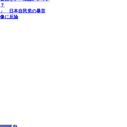
？
」 日本自民党の暴言
像に反論