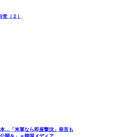
与党（２）
本…「米軍なら即座撃沈」発言も
公開を」＝韓国メディア