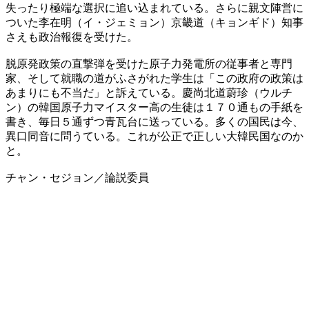
失ったり極端な選択に追い込まれている。さらに親文陣営に
ついた李在明（イ・ジェミョン）京畿道（キョンギド）知事
さえも政治報復を受けた。
脱原発政策の直撃弾を受けた原子力発電所の従事者と専門
家、そして就職の道がふさがれた学生は「この政府の政策は
あまりにも不当だ」と訴えている。慶尚北道蔚珍（ウルチ
ン）の韓国原子力マイスター高の生徒は１７０通もの手紙を
書き、毎日５通ずつ青瓦台に送っている。多くの国民は今、
異口同音に問うている。これが公正で正しい大韓民国なのか
と。
チャン・セジョン／論説委員