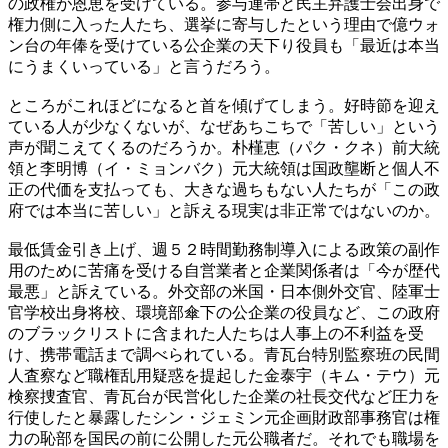
の政権が恩恵を受けている。参与連帯と民主弁護士会出身で
権力側に入った人たち、選挙に寄与したという理由で億ウォ
ン台の年俸を受けている公企業の天下り役員も「最近は本当
にうまくいっている」と言うだろう。
ところがこれほどになると首を傾げてしまう。好時節を迎え
ている人が少なくないが、なぜあちこちで「苦しい」という
声が聞こえてくるのだろうか。朴槿恵（パク・クネ）前大統
領と李明博（イ・ミョンバク）元大統領は国政壟断と個人不
正の代価を支払っても、大きな過ちもない人たちが「この政
府では本当に苦しい」と訴える現実は非正常ではないのか。
最低賃金引き上げ、週５２時間勤務制導入による政策の副作
用のために苦痛を受ける自営業者と企業関係者は「今が歴代
最悪」と訴えている。外交部の米国・日本側外交官、陸軍士
官学校出身将校、環境部傘下の公企業の役員など、この政府
のブラックリストに含まれた人たちは人事上の不利益を受
け、携帯電話まで調べられている。青瓦台特別監察班の民間
人査察など職権乱用疑惑を提起した金泰宇（キム・テウ）元
検察捜査官、青瓦台が民営化した企業の社長交代など圧力を
行使したと暴露したシン・ジェミン元企画財政部事務官は権
力の恥部を国民の前に公開した元公職者だ。それでも職場を