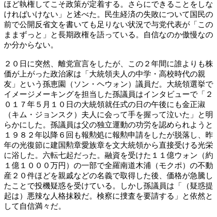
ほど執権してこそ政策が定着する。さらにできることをしな
ければいけない」と述べた。民生経済の失敗について国民の
前で公開反省文を書いても足りない状況で与党代表が「この
ままずっと」と長期政権を語っている。自信なのか傲慢なの
か分からない。
２０日に突然、離党宣言をしたが、この２年間に誰よりも株
価が上がった政治家は「大統領夫人の中学・高校時代の親
友」という孫恵園（ソン・ヘウォン）議員だ。大統領選挙で
イメージメーキングを担当した孫議員はインタビューで「２
０１７年５月１０日の大統領就任式の日の午後にも金正淑
（キム・ジョンスク）夫人に会って手を握って泣いた」と明
らかにした。孫議員は父の独立運動の功労を認められようと
１９８２年以降６回も報勲処に報勲申請をしたが脱落し、昨
年の光復節に建国勲章愛族章を文大統領から直接受ける光栄
に浴した。六転七起だった。融資を受けた１１億ウォン（約
１億１０００万円）の一部で全羅南道木浦（モクポ）の不動
産２０件ほどを親戚などの名義で取得した後、価格が急騰し
たことで投機疑惑を受けている。しかし孫議員は「（疑惑提
起は）悪辣な人格抹殺だ。検察に捜査を要請する」と依然と
して自信満々だ。