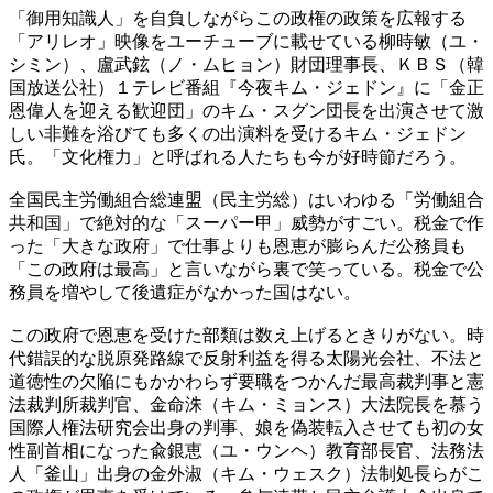
「御用知識人」を自負しながらこの政権の政策を広報する
「アリレオ」映像をユーチューブに載せている柳時敏（ユ・
シミン）、盧武鉉（ノ・ムヒョン）財団理事長、ＫＢＳ（韓
国放送公社）１テレビ番組『今夜キム・ジェドン』に「金正
恩偉人を迎える歓迎団」のキム・スグン団長を出演させて激
しい非難を浴びても多くの出演料を受けるキム・ジェドン
氏。「文化権力」と呼ばれる人たちも今が好時節だろう。
全国民主労働組合総連盟（民主労総）はいわゆる「労働組合
共和国」で絶対的な「スーパー甲」威勢がすごい。税金で作
った「大きな政府」で仕事よりも恩恵が膨らんだ公務員も
「この政府は最高」と言いながら裏で笑っている。税金で公
務員を増やして後遺症がなかった国はない。
この政府で恩恵を受けた部類は数え上げるときりがない。時
代錯誤的な脱原発路線で反射利益を得る太陽光会社、不法と
道徳性の欠陥にもかかわらず要職をつかんだ最高裁判事と憲
法裁判所裁判官、金命洙（キム・ミョンス）大法院長を慕う
国際人権法研究会出身の判事、娘を偽装転入させても初の女
性副首相になった兪銀恵（ユ・ウンヘ）教育部長官、法務法
人「釜山」出身の金外淑（キム・ウェスク）法制処長らがこ