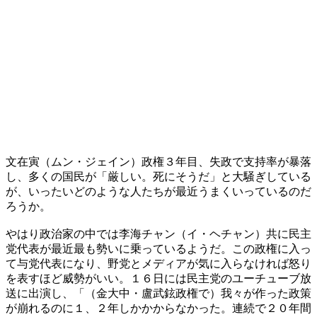
文在寅（ムン・ジェイン）政権３年目、失政で支持率が暴落
し、多くの国民が「厳しい。死にそうだ」と大騒ぎしている
が、いったいどのような人たちが最近うまくいっているのだ
ろうか。
やはり政治家の中では李海チャン（イ・ヘチャン）共に民主
党代表が最近最も勢いに乗っているようだ。この政権に入っ
て与党代表になり、野党とメディアが気に入らなければ怒り
を表すほど威勢がいい。１６日には民主党のユーチューブ放
送に出演し、「（金大中・盧武鉉政権で）我々が作った政策
が崩れるのに１、２年しかかからなかった。連続で２０年間