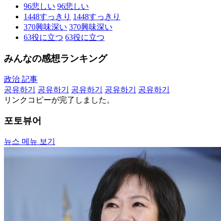
96
悲しい
96
悲しい
1448
すっきり
1448
すっきり
370
興味深い
370
興味深い
63
役に立つ
63
役に立つ
みんなの感想ランキング
政治 記事
공유하기
공유하기
공유하기
공유하기
공유하기
リンクコピーが完了しました。
포토뷰어
뉴스 메뉴 보기