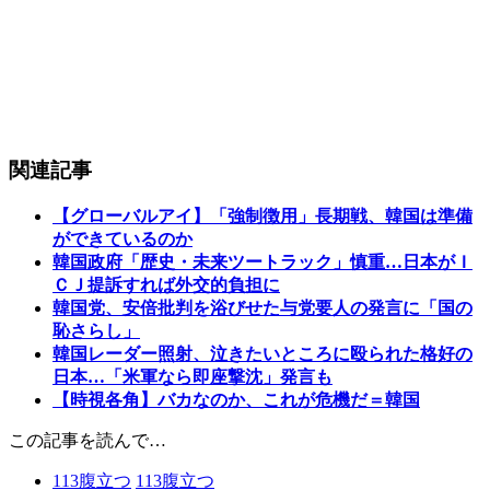
関連記事
【グローバルアイ】「強制徴用」長期戦、韓国は準備
ができているのか
韓国政府「歴史・未来ツートラック」慎重…日本がＩ
ＣＪ提訴すれば外交的負担に
韓国党、安倍批判を浴びせた与党要人の発言に「国の
恥さらし」
韓国レーダー照射、泣きたいところに殴られた格好の
日本…「米軍なら即座撃沈」発言も
【時視各角】バカなのか、これが危機だ＝韓国
この記事を読んで…
113
腹立つ
113
腹立つ