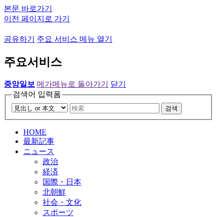
본문 바로가기
이전 페이지로 가기
공유하기
주요 서비스 메뉴 열기
주요서비스
중앙일보
메가메뉴로 돌아가기
닫기
검색어 입력폼
검색
HOME
最新記事
ニュース
政治
経済
国際・日本
北朝鮮
社会・文化
スポーツ