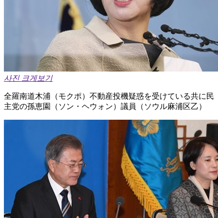
사진 크게보기
全羅南道木浦（モクポ）不動産投機疑惑を受けている共に民
主党の孫恵園（ソン・ヘウォン）議員（ソウル麻浦区乙）