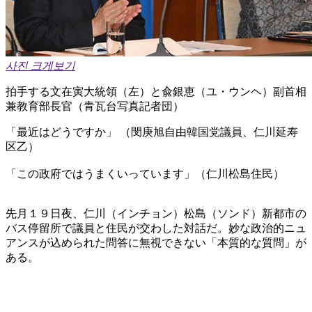
사진 크게보기
拍手する文在寅大統領（左）と兪銀恵（ユ・ウンヘ）副首相
兼教育部長官（青瓦台写真記者団）
「最近はどうですか」 （閔庚旭自由韓国党議員、仁川延寿
区乙）
「この政府ではうまくいっています」（仁川松島住民）
先月１９日夜、仁川（インチョン）松島（ソンド）新都市の
バス停留所で議員と住民が交わした対話だ。妙な政治的ニュ
アンスが込められた問答に無視できない「本質的な質問」が
ある。