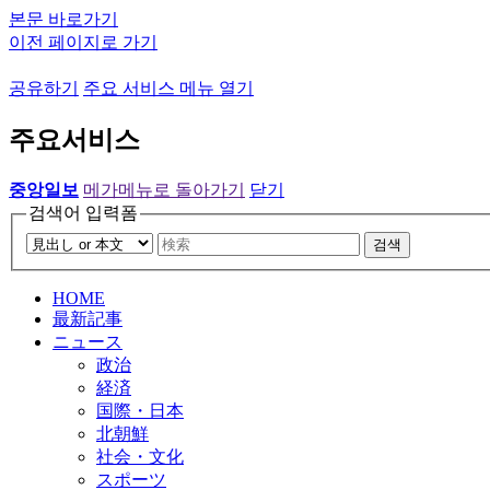
본문 바로가기
이전 페이지로 가기
공유하기
주요 서비스 메뉴 열기
주요서비스
중앙일보
메가메뉴로 돌아가기
닫기
검색어 입력폼
검색
HOME
最新記事
ニュース
政治
経済
国際・日本
北朝鮮
社会・文化
スポーツ