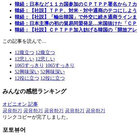
韓経：日本など１１カ国参加のＣＰＴＰＰ署名から７カ
韓経：【社説】ＴＰＰ、対米・対中通商のテコにしよう
韓経：【社説】「輸出韓国」で外交に続き通商ラインま
韓経：日本主導の初の貿易同盟発足…米国抜けた「ＣＰ
韓経：【社説】ＣＰＴＰＰ加入妨げる韓国の「開放アレ
この記事を読んで…
12
腹立つ
12
腹立つ
12
悲しい
12
悲しい
1065
すっきり
1065
すっきり
52
興味深い
52
興味深い
12
役に立つ
12
役に立つ
みんなの感想ランキング
オピニオン 記事
공유하기
공유하기
공유하기
공유하기
공유하기
リンクコピーが完了しました。
포토뷰어