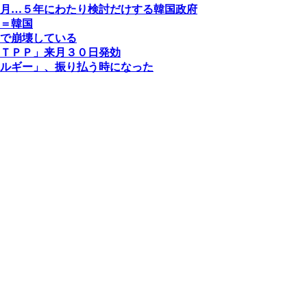
月…５年にわたり検討だけする韓国政府
＝韓国
で崩壊している
ＴＰＰ」来月３０日発効
ルギー」、振り払う時になった