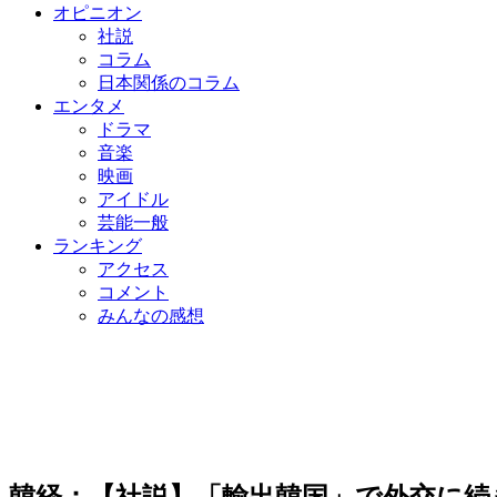
オピニオン
社説
コラム
日本関係のコラム
エンタメ
ドラマ
音楽
映画
アイドル
芸能一般
ランキング
アクセス
コメント
みんなの感想
韓経：【社説】「輸出韓国」で外交に続