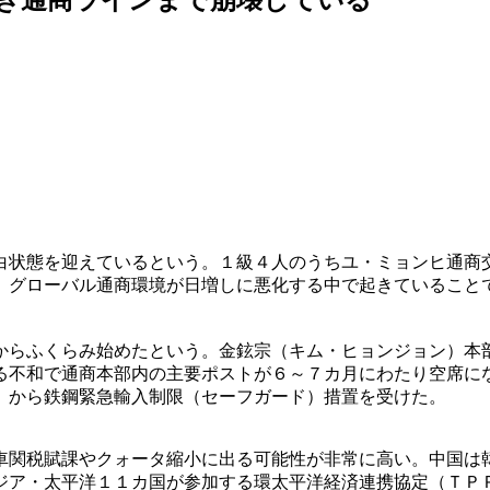
白状態を迎えているという。１級４人のうちユ・ミョンヒ通商
。グローバル通商環境が日増しに悪化する中で起きていること
からふくらみ始めたという。金鉉宗（キム・ヒョンジョン）本
る不和で通商本部内の主要ポストが６～７カ月にわたり空席に
）から鉄鋼緊急輸入制限（セーフガード）措置を受けた。
車関税賦課やクォータ縮小に出る可能性が非常に高い。中国は
ジア・太平洋１１カ国が参加する環太平洋経済連携協定（ＴＰ