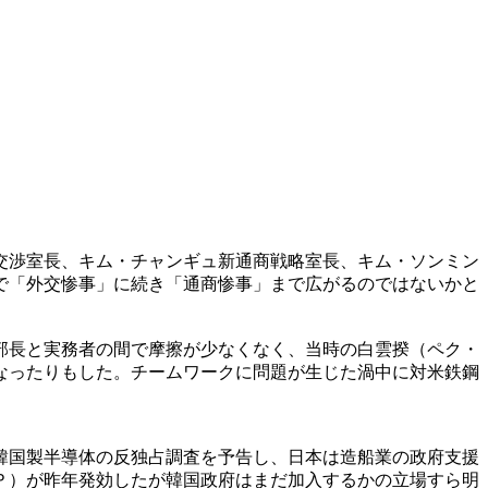
交渉室長、キム・チャンギュ新通商戦略室長、キム・ソンミン
で「外交惨事」に続き「通商惨事」まで広がるのではないかと
部長と実務者の間で摩擦が少なくなく、当時の白雲揆（ペク・
なったりもした。チームワークに問題が生じた渦中に対米鉄鋼
韓国製半導体の反独占調査を予告し、日本は造船業の政府支援
Ｐ）が昨年発効したが韓国政府はまだ加入するかの立場すら明