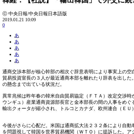
ⓒ 中央日報/中央日報日本語版
2019.01.21 10:09
0
あ
あ
あ
あ
あ
通商交渉本部が核心幹部の相次ぐ辞意表明により事実上の空
貿易投資室長の３人が最近通商本部を離れたり辞表を出した
の懸念まで出ている状況だ。
異常兆候は昨年春の韓米自由貿易協定（ＦＴＡ）改定交渉時
ウンギュ）産業通商資源部長官と金本部長の間の人事をめぐ
輸出クォータが縮小され、トルコとカナダ、欧州連合（ＥＵ
今後がさらに心配だ。米国は通商拡大法２３２条により自動
を問題視して韓国を世界貿易機関（ＷＴＯ）に提訴した。ア