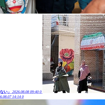
ない」
2026.08.08 09:40
0
6.08.07 14:14
0