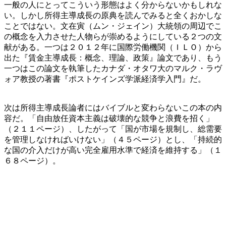
一般の人にとってこういう形態はよく分からないかもしれな
い。しかし所得主導成長の原典を読んでみると全くおかしな
ことではない。文在寅（ムン・ジェイン）大統領の周辺でこ
の概念を入力させた人物らが崇めるようにしている２つの文
献がある。一つは２０１２年に国際労働機関（ＩＬＯ）から
出た『賃金主導成長：概念、理論、政策』論文であり、もう
一つはこの論文を執筆したカナダ・オタワ大のマルク・ラヴ
ォア教授の著書『ポストケインズ学派経済学入門』だ。
次は所得主導成長論者にはバイブルと変わらないこの本の内
容だ。「自由放任資本主義は破壊的な競争と浪費を招く」
（２１１ページ）、したがって「国が市場を規制し、総需要
を管理しなければいけない」（４５ページ）とし、「持続的
な国の介入だけが高い完全雇用水準で経済を維持する」（１
６８ページ）。