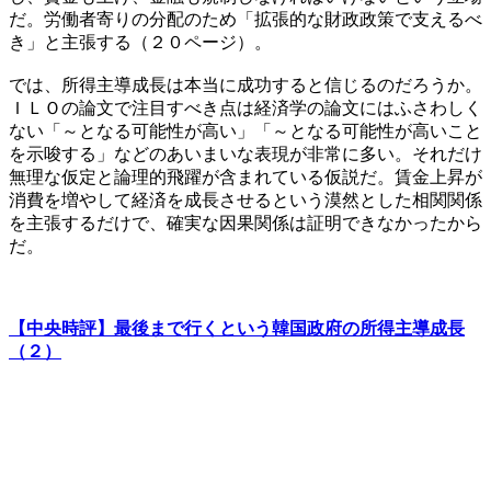
だ。労働者寄りの分配のため「拡張的な財政政策で支えるべ
き」と主張する（２０ページ）。
では、所得主導成長は本当に成功すると信じるのだろうか。
ＩＬＯの論文で注目すべき点は経済学の論文にはふさわしく
ない「～となる可能性が高い」「～となる可能性が高いこと
を示唆する」などのあいまいな表現が非常に多い。それだけ
無理な仮定と論理的飛躍が含まれている仮説だ。賃金上昇が
消費を増やして経済を成長させるという漠然とした相関関係
を主張するだけで、確実な因果関係は証明できなかったから
だ。
【中央時評】最後まで行くという韓国政府の所得主導成長
（２）