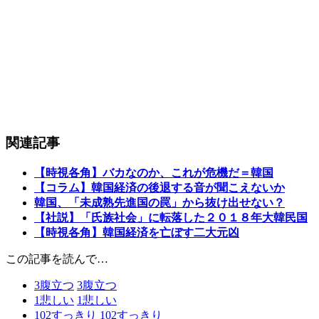
関連記事
【時視各角】バカなのか、これが危機だ＝韓国
【コラム】韓国経済の後退する音が聞こえないか
韓国、「未成熟先進国の罠」から抜け出せない？
【社説】「氏族社会」に転落した２０１８年大韓民国
【時視各角】韓国経済を亡ぼす二大元凶
この記事を読んで…
3
腹立つ
3
腹立つ
1
悲しい
1
悲しい
102
すっきり
102
すっきり