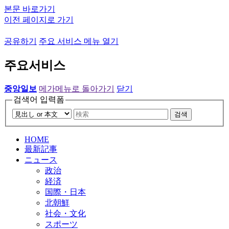
본문 바로가기
이전 페이지로 가기
공유하기
주요 서비스 메뉴 열기
주요서비스
중앙일보
메가메뉴로 돌아가기
닫기
검색어 입력폼
검색
HOME
最新記事
ニュース
政治
経済
国際・日本
北朝鮮
社会・文化
スポーツ