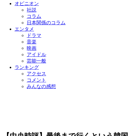
オピニオン
社説
コラム
日本関係のコラム
エンタメ
ドラマ
音楽
映画
アイドル
芸能一般
ランキング
アクセス
コメント
みんなの感想
【中央時評】最後まで行くという韓国