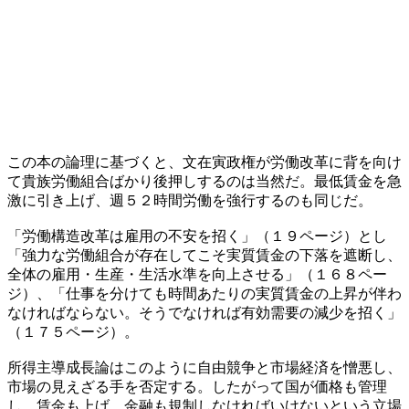
この本の論理に基づくと、文在寅政権が労働改革に背を向け
て貴族労働組合ばかり後押しするのは当然だ。最低賃金を急
激に引き上げ、週５２時間労働を強行するのも同じだ。
「労働構造改革は雇用の不安を招く」（１９ページ）とし
「強力な労働組合が存在してこそ実質賃金の下落を遮断し、
全体の雇用・生産・生活水準を向上させる」（１６８ペー
ジ）、「仕事を分けても時間あたりの実質賃金の上昇が伴わ
なければならない。そうでなければ有効需要の減少を招く」
（１７５ページ）。
所得主導成長論はこのように自由競争と市場経済を憎悪し、
市場の見えざる手を否定する。したがって国が価格も管理
し、賃金も上げ、金融も規制しなければいけないという立場