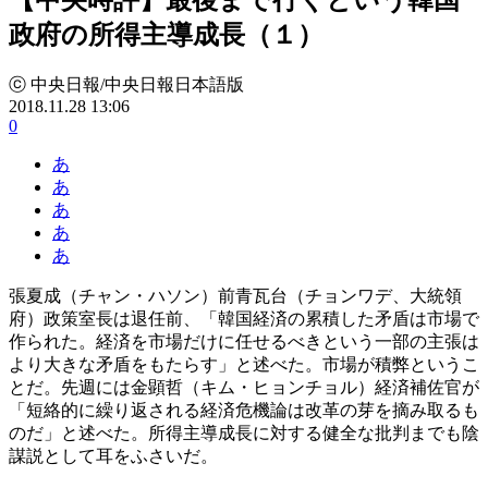
政府の所得主導成長（１）
ⓒ 中央日報/中央日報日本語版
2018.11.28 13:06
0
あ
あ
あ
あ
あ
張夏成（チャン・ハソン）前青瓦台（チョンワデ、大統領
府）政策室長は退任前、「韓国経済の累積した矛盾は市場で
作られた。経済を市場だけに任せるべきという一部の主張は
より大きな矛盾をもたらす」と述べた。市場が積弊というこ
とだ。先週には金顕哲（キム・ヒョンチョル）経済補佐官が
「短絡的に繰り返される経済危機論は改革の芽を摘み取るも
のだ」と述べた。所得主導成長に対する健全な批判までも陰
謀説として耳をふさいだ。