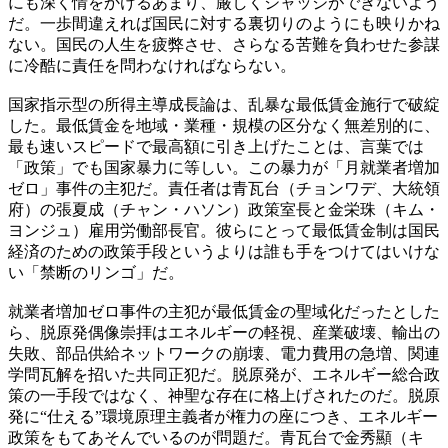
にも深く情をかけるあまり、厳しくジャッジができないよう
だ。一歩間違えれば国民に対する裏切りのようにも映りかね
ない。国民の人生を疲弊させ、さらなる苦難を負わせた参謀
に冷酷に責任を問わなければならない。
国家指示型の所得主導成長論は、乱暴な最低賃金施行で破綻
した。最低賃金を地域・業種・規模の区分なく無差別的に、
最も速いスピードで最高額に引き上げたことは、言葉では
「政策」でも国家暴力に等しい。この暴力が「月就業者増加
ゼロ」事件の主犯だ。責任者は青瓦台（チョンワデ、大統領
府）の張夏成（チャン・ハソン）政策室長と金栄珠（キム・
ヨンジュ）雇用労働部長官。彼らにとって最低賃金制は国民
経済のための政策手段というよりは誰も手をつけてはいけな
い「禁断のリンゴ」だ。
就業者増加ゼロ事件の主犯が最低賃金の聖域化だったとした
ら、脱原発偶像崇拝はエネルギーの軽視、産業破壊、輸出の
失敗、部品供給ネットワークの崩壊、電力費用の急増、関連
学問瓦解を招いた共同正犯だ。脱原発が、エネルギー総合政
策の一手段ではなく、神聖な存在に格上げされたのだ。脱原
発に“仕える”環境原理主義者が権力の座につき、エネルギー
政策をもてあそんでいるのが問題だ。青瓦台で金秀顯（キ