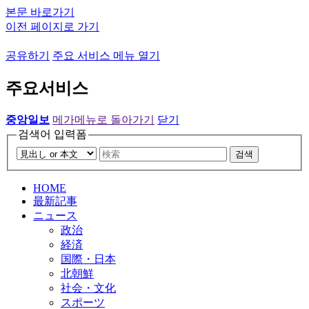
본문 바로가기
이전 페이지로 가기
공유하기
주요 서비스 메뉴 열기
주요서비스
중앙일보
메가메뉴로 돌아가기
닫기
검색어 입력폼
검색
HOME
最新記事
ニュース
政治
経済
国際・日本
北朝鮮
社会・文化
スポーツ