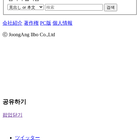
검색
会社紹介
著作権
PC版
個人情報
ⓒ JoongAng Ilbo Co.,Ltd
공유하기
팝업닫기
ツイッター