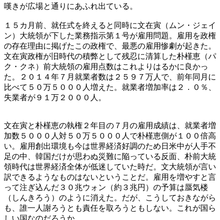
嘆きが広場と通りにあふれ出ている。
１５カ月前、就任式を終えると同時に文在寅（ムン・ジェイ
ン）大統領が下した業務指示第１号が雇用問題。雇用を政権
の存在理由に掲げたこの政権で、最悪の雇用惨劇が起きた。
文在寅政権が旧時代の積弊として残忍に清算した朴槿恵（パ
ク・クネ）前大統領の雇用点数はこれよりはるかに良かっ
た。２０１４年７月就業者数は２５９７万人で、前年同月に
比べて５０万５０００人増えた。就業者増加率は２．０％、
失業者が９１万２０００人。
文在寅と朴槿恵の執権２年目の７月の雇用成績は、就業者増
加数５０００人対５０万５０００人で朴槿恵側が１００倍高
い。雇用創出環境も今は世界経済好調のため日米中が人手不
足の中、韓国だけが思わぬ災難に陥っている反面、朴前大統
領時代は世界経済全体が低迷していた時だ。文大統領が言い
訳できるようなものはないということだ。雇用を増やすと言
って注ぎ込んだ３０兆ウォン（約３兆円）の予算は蜃気楼
（しんきろう）のように消えた。だが、こうしておきながら
も、誰一人謝ろうとも責任を取ろうともしない。これが国ら
しい国なのだろうか。