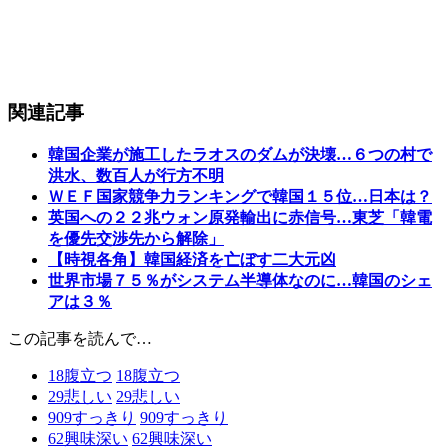
関連記事
韓国企業が施工したラオスのダムが決壊…６つの村で
洪水、数百人が行方不明
ＷＥＦ国家競争力ランキングで韓国１５位…日本は？
英国への２２兆ウォン原発輸出に赤信号…東芝「韓電
を優先交渉先から解除」
【時視各角】韓国経済を亡ぼす二大元凶
世界市場７５％がシステム半導体なのに…韓国のシェ
アは３％
この記事を読んで…
18
腹立つ
18
腹立つ
29
悲しい
29
悲しい
909
すっきり
909
すっきり
62
興味深い
62
興味深い