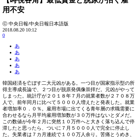
用不安
ⓒ 中央日報/中央日報日本語版
2018.08.20 10:12
0
あ
あ
あ
あ
あ
韓国経済を亡ぼす二大元凶がある。一つ目が国家指示型の所
得主導成長論で、２つ目が脱原発偶像崇拝だ。元凶がやって
しまった。統計庁が２０１８年７月の就業者数が２７０８万
人で、前年同月に比べて５０００人増えたと発表した。就業
者増加率０．０％。雇用市場に出てくる青年層の求職需要に
合わせるなら月平均雇用増加数が３０万件はないとダメだ。
この数値が今年２月に突然１０万件へと大きく落ち込んで停
滞したと思ったら、ついに７月５０００人で完全に停止し
た。失業者は７カ月連続で１００万人余り。苦痛とうめき、