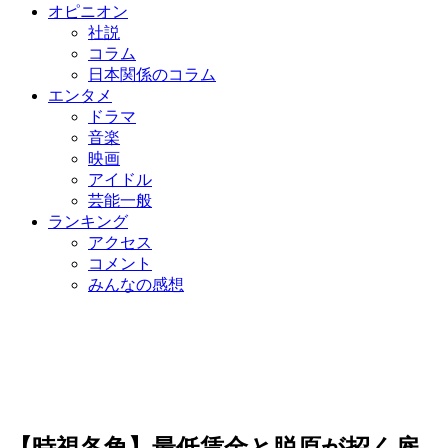
オピニオン
社説
コラム
日本関係のコラム
エンタメ
ドラマ
音楽
映画
アイドル
芸能一般
ランキング
アクセス
コメント
みんなの感想
【時視各角】最低賃金と脱原が招く雇