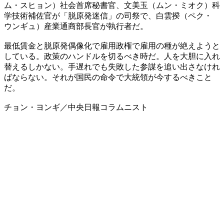
ム・スヒョン）社会首席秘書官、文美玉（ムン・ミオク）科
学技術補佐官が「脱原発迷信」の司祭で、白雲揆（ペク・
ウンギュ）産業通商部長官が執行者だ。
最低賃金と脱原発偶像化で雇用政権で雇用の種が絶えようと
している。政策のハンドルを切るべき時だ。人を大胆に入れ
替えるしかない。手遅れでも失敗した参謀を追い出さなけれ
ばならない。それが国民の命令で大統領が今するべきこと
だ。
チョン・ヨンギ／中央日報コラムニスト