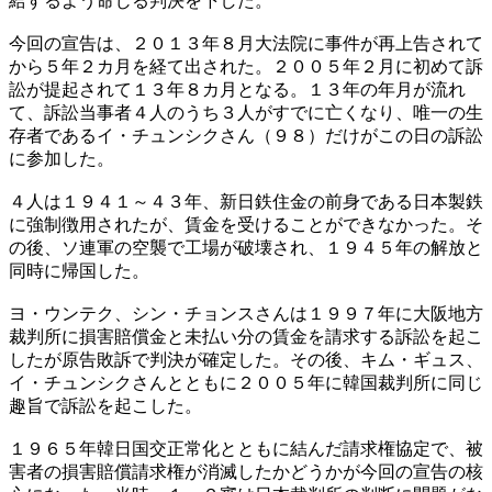
給するよう命じる判決を下した。
今回の宣告は、２０１３年８月大法院に事件が再上告されて
から５年２カ月を経て出された。２００５年２月に初めて訴
訟が提起されて１３年８カ月となる。１３年の年月が流れ
て、訴訟当事者４人のうち３人がすでに亡くなり、唯一の生
存者であるイ・チュンシクさん（９８）だけがこの日の訴訟
に参加した。
４人は１９４１～４３年、新日鉄住金の前身である日本製鉄
に強制徴用されたが、賃金を受けることができなかった。そ
の後、ソ連軍の空襲で工場が破壊され、１９４５年の解放と
同時に帰国した。
ヨ・ウンテク、シン・チョンスさんは１９９７年に大阪地方
裁判所に損害賠償金と未払い分の賃金を請求する訴訟を起こ
したが原告敗訴で判決が確定した。その後、キム・ギュス、
イ・チュンシクさんとともに２００５年に韓国裁判所に同じ
趣旨で訴訟を起こした。
１９６５年韓日国交正常化とともに結んだ請求権協定で、被
害者の損害賠償請求権が消滅したかどうかが今回の宣告の核