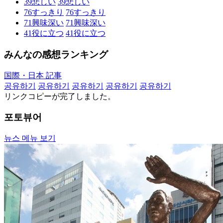
39
悲しい
39
悲しい
76
すっきり
76
すっきり
71
興味深い
71
興味深い
41
役に立つ
41
役に立つ
みんなの感想ランキング
国際・日本 記事
공유하기
공유하기
공유하기
공유하기
공유하기
リンクコピーが完了しました。
포토뷰어
뉴스 메뉴 보기