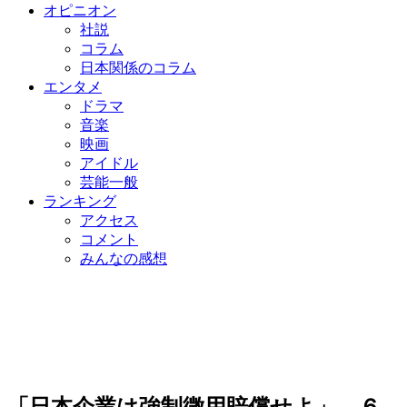
オピニオン
社説
コラム
日本関係のコラム
エンタメ
ドラマ
音楽
映画
アイドル
芸能一般
ランキング
アクセス
コメント
みんなの感想
「日本企業は強制徴用賠償せよ」 ６