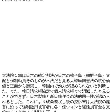
大法院１部は日本の確定判決が日本の韓半島（朝鮮半島）支
配と強制動員そのものが不法だと見る大韓民国憲法の核心価
値と正面から衝突し、韓国内で効力が認められないと判断し
た。また、韓日請求権協定で個人請求権まで消滅したと見る
ことができず、日本製鉄と新日鉄住金の法的同一性が認めら
れるとした。これにより破棄差戻し後の控訴審は大法院の趣
旨に沿って強制徴用被害者に各１億ウォンと遅延損害金を支