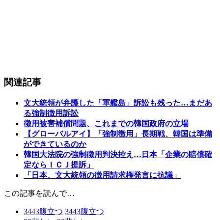
関連記事
文大統領が弁護した「軍艦島」訴訟も残った…まだあ
る強制徴用訴訟
徴用被害補償問題、これまでの韓国政府の立場
【グローバルアイ】「強制徴用」長期戦、韓国は準備
ができているのか
韓国大法院の強制徴用判決控え…日本「企業の賠償確
定ならＩＣＪ提訴」
「日本、文大統領の徴用請求権発言に抗議」
この記事を読んで…
3443
腹立つ
3443
腹立つ