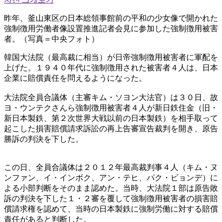
昨年、釜山東区の日本総領事館前の平和の少女像で開かれた
強制徴用労働者像設置推進記者会見に参加した強制徴用被害
者。（写真＝中央フォト）
韓国大法院（最高裁に相当）が日帝強制徴用被害者に軍配を
上げた。１９４０年代に強制徴用された被害者４人は、日本
企業に賠償責任を問えるようになった。
大法院全員合議体（主審キム・ソヨン大法官）は３０日、故
ヨ・ウンテクさんら強制徴用被害者４人が新日鉄住金（旧・
新日本製鉄、第２次世界大戦以前の日本製鉄）を相手取って
起こした損害賠償請求訴訟の再上告審宣告裁判を開き、原告
勝訴の判決を下した。
この日、全員合議体は２０１２年最高裁判事４人（キム・ヌ
ンファン、イ・インボク、アン・テヒ、パク・ビョンデ）に
よる小部判断をそのまま認めた。当時、大法院１部は原告敗
訴の判決を下した１・２審を覆して強制徴用被害者の損害賠
償請求権を認めて、当時の日本製鉄に強制労働に対する賠償
責任があると判断した。