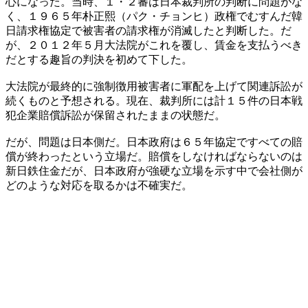
心になった。当時、１・２審は日本裁判所の判断に問題がな
く、１９６５年朴正熙（パク・チョンヒ）政権でむすんだ韓
日請求権協定で被害者の請求権が消滅したと判断した。だ
が、２０１２年５月大法院がこれを覆し、賃金を支払うべき
だとする趣旨の判決を初めて下した。
大法院が最終的に強制徴用被害者に軍配を上げて関連訴訟が
続くものと予想される。現在、裁判所には計１５件の日本戦
犯企業賠償訴訟が保留されたままの状態だ。
だが、問題は日本側だ。日本政府は６５年協定ですべての賠
償が終わったという立場だ。賠償をしなければならないのは
新日鉄住金だが、日本政府が強硬な立場を示す中で会社側が
どのような対応を取るかは不確実だ。