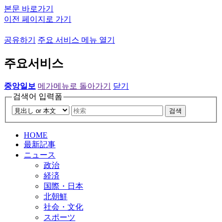
본문 바로가기
이전 페이지로 가기
공유하기
주요 서비스 메뉴 열기
주요서비스
중앙일보
메가메뉴로 돌아가기
닫기
검색어 입력폼
검색
HOME
最新記事
ニュース
政治
経済
国際・日本
北朝鮮
社会・文化
スポーツ