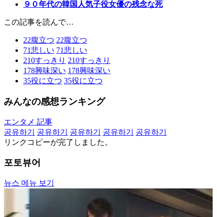
９０年代の韓国人気子役女優の残念な死
この記事を読んで…
22
腹立つ
22
腹立つ
71
悲しい
71
悲しい
210
すっきり
210
すっきり
178
興味深い
178
興味深い
35
役に立つ
35
役に立つ
みんなの感想ランキング
エンタメ 記事
공유하기
공유하기
공유하기
공유하기
공유하기
リンクコピーが完了しました。
포토뷰어
뉴스 메뉴 보기