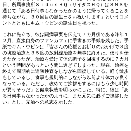
日、所属事務所ＳｉｄｕｓＨＱ（サイダスＨＱ）はＳＮＳを
通じて「ある日何事もなかったかのように帰ってくることを
待ちながら、３０回目の誕生日をお祝いします」というコメ
ントとともにキム・ウビンの誕生日を祝った。
これに先立ち、彼は闘病事実を伝えて７カ月後である昨年１
２月、直接自身のファンカフェに手書きの手紙を残した。手
紙でキム・ウビンは「皆さんの応援とお祈りのおかげで３度
の坑癌治療と３５度の放射線治療を無事に終えた。便りを伝
えたかったが、治療を受けて体の調子を回復するのに７カ月
という時間があっという間に過ぎてしまった。現在、治療を
終えて周期的に追跡検査をしながら回復している。軽く散歩
もしているし、食事も規則的にしながら以前より体力が良く
なっている。ただし、改めてご挨拶をするにはもう少し時間
が要りそうだ」と健康状態を明らかにした。特に、彼は「あ
る日何事もなかったかのように、また元気に必ずご挨拶した
い」とし、完治への意志を示した。