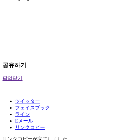
공유하기
팝업닫기
ツイッター
フェイスブック
ライン
Eメール
リンクコピー
リンクコピーが完了しました。