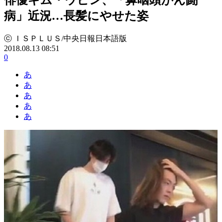
病」近況…長髪にやせた姿
ⓒ ＩＳＰＬＵＳ/中央日報日本語版
2018.08.13 08:51
0
あ
あ
あ
あ
あ