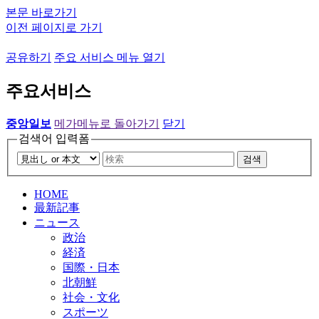
본문 바로가기
이전 페이지로 가기
공유하기
주요 서비스 메뉴 열기
주요서비스
중앙일보
메가메뉴로 돌아가기
닫기
검색어 입력폼
검색
HOME
最新記事
ニュース
政治
経済
国際・日本
北朝鮮
社会・文化
スポーツ