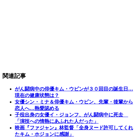
関連記事
がん闘病中の俳優キム・ウビンが３０回目の誕生日…
現在の健康状態は？
女優シン・ミナ＆俳優キム・ウビン、先輩・後輩から
恋人へ…熱愛認める
子役出身の女優イ・ジョンフ、がん闘病中に死去
「演技への情熱にあふれた人だった」
映画『ファジャン』林監督「全身ヌード許可してくれ
たキム・ホジョンに感謝」