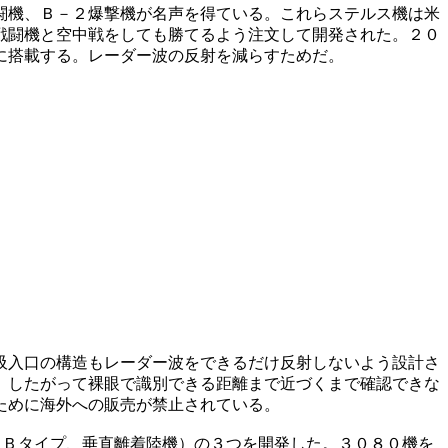
闘機、Ｂ－２爆撃機が名声を得ている。これらステルス機は米
戦闘機と空中戦をしても勝てるよう注文して開発された。２０
に搭載する。レーダー波の反射を減らすためだ。
吸入口の構造もレーダー波をできるだけ反射しないよう設計さ
。したがって裸眼で識別できる距離まで近づくまで確認できな
ために海外への販売が禁止されている。
（Ｂタイプ、垂直離着陸機）の３つを開発した。３０８０機を