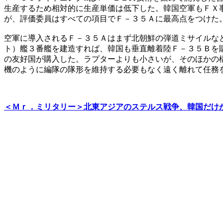
生産するため相対的に生産単価は低下した。韓国空軍もＦＸ
が、評価委員はすべての項目でＦ－３５Ａに最高点をつけた
空軍に導入されるＦ－３５Ａはまず北朝鮮の弾道ミサイルな
ト）艦３番艦を建造すれば、韓国も垂直離着陸Ｆ－３５Ｂを
の友好国が購入した。ラプターよりも小さいが、そのほかの
機のように編隊の隊形を維持する必要もなく遠く離れて任務
＜Ｍｒ．ミリタリー＞北東アジアのステルス戦争、韓国だけ