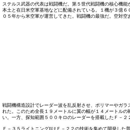
ステルス武器の代表は戦闘機だ。第５世代戦闘機の核心機能
本土と在日米空軍基地などに配備されている。１機が３億６
０５年から米空軍が運営してきた。戦闘機の最強だ。空対空
戦闘機構造設計でレーダー波を乱反射させ、ポリマーやガラ
れた。このため全長１９メートルに翼の幅が１４メートルの
い。一方、探知範囲５００キロのレーダーを搭載したＦ－２
Ｆ－３５ライトニングIIはＦ－２２の技術を集めて開発し