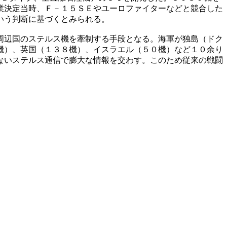
業決定当時、Ｆ－１５ＳＥやユーロファイターなどと競合した
いう判断に基づくとみられる。
周辺国のステルス機を牽制する手段となる。海軍が独島（ドク
機）、英国（１３８機）、イスラエル（５０機）など１０余り
ないステルス通信で膨大な情報を交わす。このため従来の戦闘