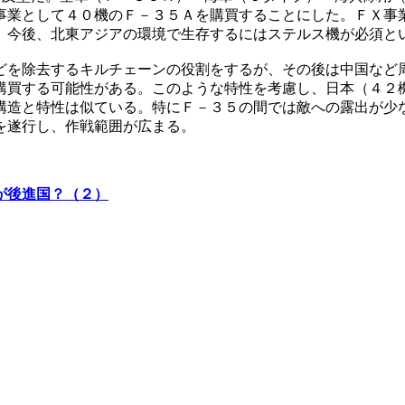
事業として４０機のＦ－３５Ａを購買することにした。ＦＸ事
。今後、北東アジアの環境で生存するにはステルス機が必須と
どを除去するキルチェーンの役割をするが、その後は中国など
購買する可能性がある。このような特性を考慮し、日本（４２
構造と特性は似ている。特にＦ－３５の間では敵への露出が少
を遂行し、作戦範囲が広まる。
が後進国？（２）