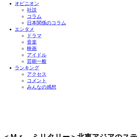
オピニオン
社説
コラム
日本関係のコラム
エンタメ
ドラマ
音楽
映画
アイドル
芸能一般
ランキング
アクセス
コメント
みんなの感想
＜Ｍｒ．ミリタリー＞北東アジアのステ