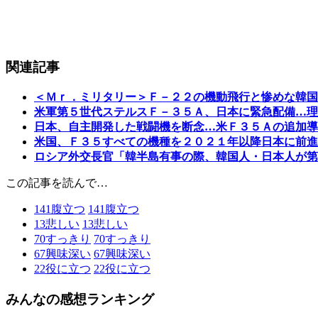
関連記事
＜Ｍｒ．ミリタリー＞Ｆ－２２の機動飛行と惨めな韓国
米軍第５世代ステルスＦ－３５Ａ、日本に緊急配備…理
日本、自主開発した戦闘機を断念…米Ｆ３５Ａの追加導
米国、Ｆ３５すべての機種を２０２１年以降日本に前進
ロシア外交長官「韓半島有事の際、韓国人・日本人が第
この記事を読んで…
141
腹立つ
141
腹立つ
13
悲しい
13
悲しい
70
すっきり
70
すっきり
67
興味深い
67
興味深い
22
役に立つ
22
役に立つ
みんなの感想ランキング