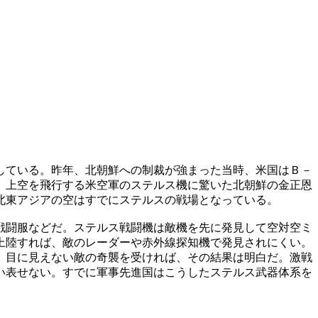
している。昨年、北朝鮮への制裁が強まった当時、米国はＢ－
）上空を飛行する米空軍のステルス機に驚いた北朝鮮の金正恩
北東アジアの空はすでにステルスの戦場となっている。
戦闘服などだ。ステルス戦闘機は敵機を先に発見して空対空ミ
上陸すれば、敵のレーダーや赤外線探知機で発見されにくい。
。目に見えない敵の奇襲を受ければ、その結果は明白だ。激戦
い表せない。すでに軍事先進国はこうしたステルス武器体系を