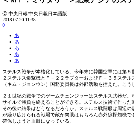
ⓒ 中央日報/中央日報日本語版
2018.07.20 11:38
0
あ
あ
あ
あ
あ
ステルス戦争が本格化している。今年末に韓国空軍には第５
２ステルス爆撃機とＦ－２２ラプターおよびＦ－３５ステル
（キム・ジョンウン）国務委員長は外部活動を控えた。こう
２１世紀の戦争でのゲームチェンジャーはステルス武器だ。
サイルで勝負を終えることができる。ステルス技術で作った
その後の結果はどうなるだろうか。ステルス戦闘服は周辺の
が繰り広げられる戦場で敵が肉眼はもちろん赤外線探知機で
確保しようと血眼になっている。