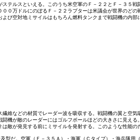
がステルスといえる。このうち米空軍のＦ－２２とＦ－３５戦
０００万ドルにのぼるＦ－２２ラプターは米議会が世界のどの
および空対地ミサイルはもちろん燃料タンクまで戦闘機の内部
ス繊維などの材質でレーダー波を吸収する。戦闘機の翼と空気
戦闘機が敵のレーダーにはゴルフボールほどの大きさに見える
２は敵が発見する前にミサイルを発射する。このような性能の
た普及型だ。空軍（Ｆ－３５Ａ）・海軍（Ｃタイプ）・海兵隊用