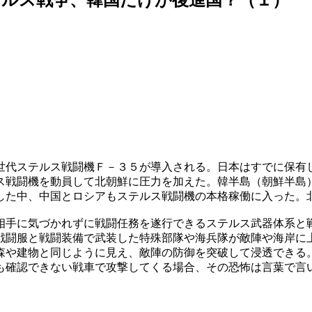
世代ステルス戦闘機Ｆ－３５が導入される。日本はすでに保有
ス戦闘機を動員して北朝鮮に圧力を加えた。韓半島（朝鮮半島
した中、中国とロシアもステルス戦闘機の本格稼働に入った。
相手に気づかれずに戦闘任務を遂行できるステルス武器体系と
戦闘服と戦闘装備で武装した特殊部隊や海兵隊が敵陣や海岸に
森や建物と同じように見え、敵陣の防御を突破して浸透できる
も確認できない戦車で攻撃してくる場合、その恐怖は言葉で言