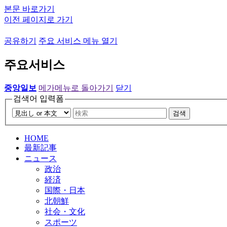
본문 바로가기
이전 페이지로 가기
공유하기
주요 서비스 메뉴 열기
주요서비스
중앙일보
메가메뉴로 돌아가기
닫기
검색어 입력폼
검색
HOME
最新記事
ニュース
政治
経済
国際・日本
北朝鮮
社会・文化
スポーツ