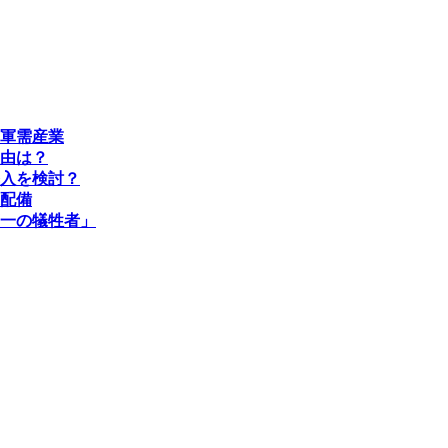
軍需産業
由は？
入を検討？
配備
一の犠牲者」