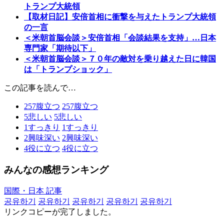
トランプ大統領
【取材日記】安倍首相に衝撃を与えたトランプ大統領
の一言
＜米朝首脳会談＞安倍首相「会談結果を支持」…日本
専門家「期待以下」
＜米朝首脳会談＞７０年の敵対を乗り越えた日に韓国
は「トランプショック」
この記事を読んで…
257
腹立つ
257
腹立つ
5
悲しい
5
悲しい
1
すっきり
1
すっきり
2
興味深い
2
興味深い
4
役に立つ
4
役に立つ
みんなの感想ランキング
国際・日本 記事
공유하기
공유하기
공유하기
공유하기
공유하기
リンクコピーが完了しました。