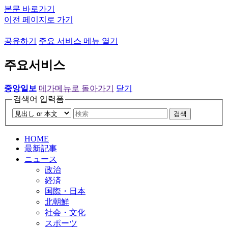
본문 바로가기
이전 페이지로 가기
공유하기
주요 서비스 메뉴 열기
주요서비스
중앙일보
메가메뉴로 돌아가기
닫기
검색어 입력폼
검색
HOME
最新記事
ニュース
政治
経済
国際・日本
北朝鮮
社会・文化
スポーツ