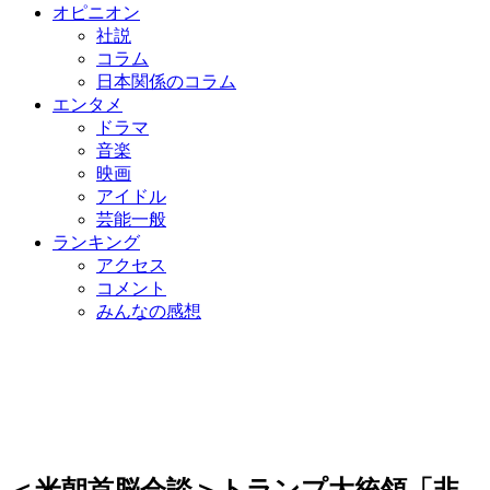
オピニオン
社説
コラム
日本関係のコラム
エンタメ
ドラマ
音楽
映画
アイドル
芸能一般
ランキング
アクセス
コメント
みんなの感想
＜米朝首脳会談＞トランプ大統領「非