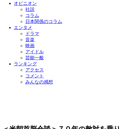
オピニオン
社説
コラム
日本関係のコラム
エンタメ
ドラマ
音楽
映画
アイドル
芸能一般
ランキング
アクセス
コメント
みんなの感想
＜米朝首脳会談＞７０年の敵対を乗り