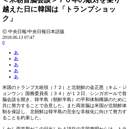
越えた日に韓国は「トランプショッ
ク」
ⓒ 中央日報/中央日報日本語版
2018.06.13 07:47
0
あ
あ
あ
あ
あ
米国のトランプ大統領（７２）と北朝鮮の金正恩（キム・ジ
ョンウン）国務委員長（３４）が１２日、シンガポールで首
脳会談を開き、韓半島（朝鮮半島）の平和体制構築のために
共に努力することで合意した。また両首脳は米国が北朝鮮体
制を保証し、北朝鮮は韓半島の完全な非核化に向けて努力す
ることを約束した。
しかし両首脳がこの日出した４項目の共同声明からは、トラ