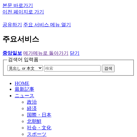
본문 바로가기
이전 페이지로 가기
공유하기
주요 서비스 메뉴 열기
주요서비스
중앙일보
메가메뉴로 돌아가기
닫기
검색어 입력폼
검색
HOME
最新記事
ニュース
政治
経済
国際・日本
北朝鮮
社会・文化
スポーツ