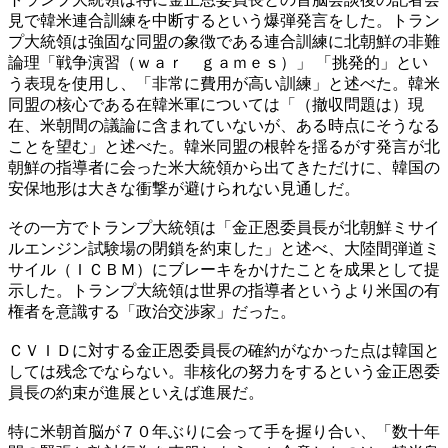
見で韓米連合訓練を中断するという爆弾発言をした。トラン
プ大統領は強固な同盟の象徴である連合訓練に北朝鮮の非難
論理「戦争演習（ｗａｒ ｇａｍｅｓ）」 「挑発的」とい
う表現を使用し、「非常に費用が高い訓練」と述べた。韓米
同盟の核心である在韓米軍については「（撤収問題は）現
在、米朝間の議論に含まれていないが、ある時点にそうなる
ことを望む」と述べた。韓米同盟の根幹を揺るがす発言が北
朝鮮の指導者に会った米大統領から出てきただけに、韓国の
安保地形は大きな衝撃が避けられない見通しだ。
その一方でトランプ大統領は「金正恩委員長が北朝鮮ミサイ
ルエンジン試験場の閉鎖を約束した」と述べ、大陸間弾道ミ
サイル（ＩＣＢＭ）にブレーキをかけたことを成果として提
示した。トランプ大統領は世界の指導者というより米国の有
権者を意識する「政治交渉家」だった。
ＣＶＩＤに対する金正恩委員長の確約がなかった点は韓国と
しては残念でならない。非核化の努力をするという金正恩委
員長の約束が進展といえば進展だ。
特に米朝首脳が７０年ぶりに会って手を握り合い、「数十年