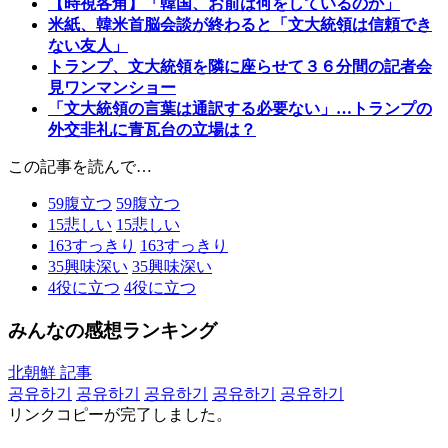
【時視各角】「韓国、お前は何をしているのか」
米紙、韓米首脳会談が終わると「文大統領は信頼でき
ない友人」
トランプ、文大統領を隣に座らせて３６分間の記者会
見ワンマンショー
「文大統領の言葉は通訳する必要ない」…トランプの
外交非礼に青瓦台の立場は？
この記事を読んで…
59
腹立つ
59
腹立つ
15
悲しい
15
悲しい
163
すっきり
163
すっきり
35
興味深い
35
興味深い
4
役に立つ
4
役に立つ
みんなの感想ランキング
北朝鮮 記事
공유하기
공유하기
공유하기
공유하기
공유하기
リンクコピーが完了しました。