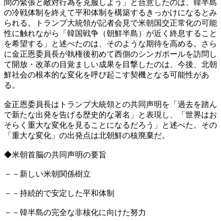
間の緊張と敵対行為を克服しよう」と合意したのは、韓半島
の冷戦体制を終えて平和体制を構築するきっかけになるとみ
られる。トランプ大統領が記者会見で米朝国交正常化の可能
性に触れながら「韓国戦争（朝鮮半島）が近く終息すること
を希望する」と述べたのは、そのような期待を高める。さら
に金正恩委員長が執権後初めて西側のシンガポールを訪問し
て開放・改革の目覚ましい成果を目撃したのは、今後、北朝
鮮社会の根本的な変化を呼び起こす契機となる可能性があ
る。
金正恩委員長はトランプ大統領との共同声明を「過去を踏ん
で新たな出発を告げる歴史的な署名」と表現し、「世界はお
そらく重大な変化を見ることになるだろう」と述べた。その
「重大な変化」の出発点は北朝鮮の核廃棄だ。
◆米朝首脳の共同声明の要旨
－－新しい米朝関係樹立
－－持続的で安定した平和体制
－－韓半島の完全な非核化に向けた努力