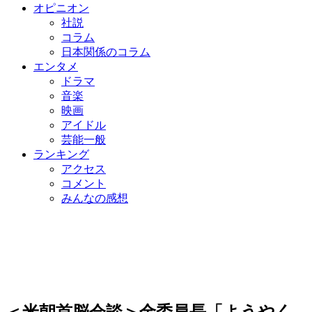
オピニオン
社説
コラム
日本関係のコラム
エンタメ
ドラマ
音楽
映画
アイドル
芸能一般
ランキング
アクセス
コメント
みんなの感想
＜米朝首脳会談＞金委員長「ようやく