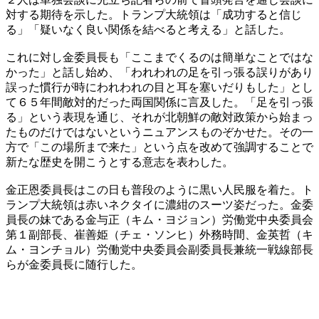
対する期待を示した。トランプ大統領は「成功すると信じ
る」「疑いなく良い関係を結べると考える」と話した。
これに対し金委員長も「ここまでくるのは簡単なことではな
かった」と話し始め、「われわれの足を引っ張る誤りがあり
誤った慣行が時にわれわれの目と耳を塞いだりもした」とし
て６５年間敵対的だった両国関係に言及した。「足を引っ張
る」という表現を通じ、それが北朝鮮の敵対政策から始まっ
たものだけではないというニュアンスものぞかせた。その一
方で「この場所まで来た」という点を改めて強調することで
新たな歴史を開こうとする意志を表わした。
金正恩委員長はこの日も普段のように黒い人民服を着た。ト
ランプ大統領は赤いネクタイに濃紺のスーツ姿だった。金委
員長の妹である金与正（キム・ヨジョン）労働党中央委員会
第１副部長、崔善姫（チェ・ソンヒ）外務時間、金英哲（キ
ム・ヨンチョル）労働党中央委員会副委員長兼統一戦線部長
らが金委員長に随行した。