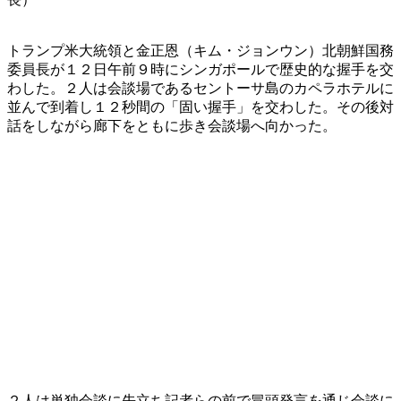
トランプ米大統領と金正恩（キム・ジョンウン）北朝鮮国務
委員長が１２日午前９時にシンガポールで歴史的な握手を交
わした。２人は会談場であるセントーサ島のカペラホテルに
並んで到着し１２秒間の「固い握手」を交わした。その後対
話をしながら廊下をともに歩き会談場へ向かった。
２人は単独会談に先立ち記者らの前で冒頭発言を通じ会談に