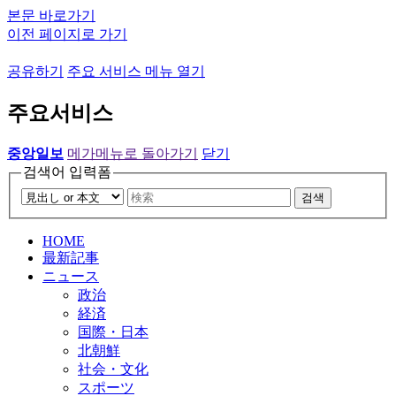
본문 바로가기
이전 페이지로 가기
공유하기
주요 서비스 메뉴 열기
주요서비스
중앙일보
메가메뉴로 돌아가기
닫기
검색어 입력폼
검색
HOME
最新記事
ニュース
政治
経済
国際・日本
北朝鮮
社会・文化
スポーツ