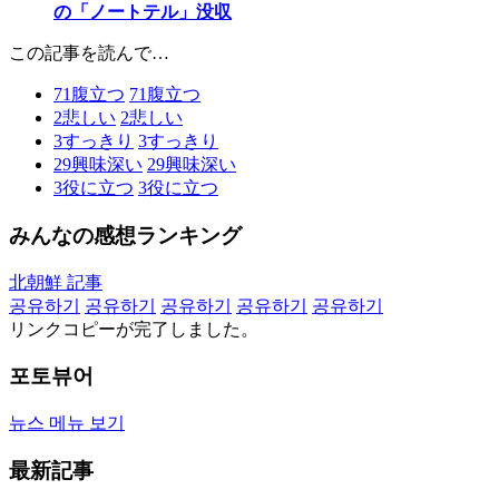
の「ノートテル」没収
この記事を読んで…
71
腹立つ
71
腹立つ
2
悲しい
2
悲しい
3
すっきり
3
すっきり
29
興味深い
29
興味深い
3
役に立つ
3
役に立つ
みんなの感想ランキング
北朝鮮 記事
공유하기
공유하기
공유하기
공유하기
공유하기
リンクコピーが完了しました。
포토뷰어
뉴스 메뉴 보기
最新記事