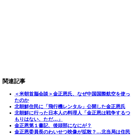
関連記事
＜米朝首脳会談＞金正恩氏、なぜ中国国際航空を使っ
たのか
北朝鮮住民に「飛行機レンタル」公開した金正恩氏
北朝鮮に行った日本人の料理人「金正恩は戦争するつ
もりはない、ただ…」
金正恩第１書記、後頭部になにが？
金正恩委員長のわいせつ映像が拡散？…北当局は住民