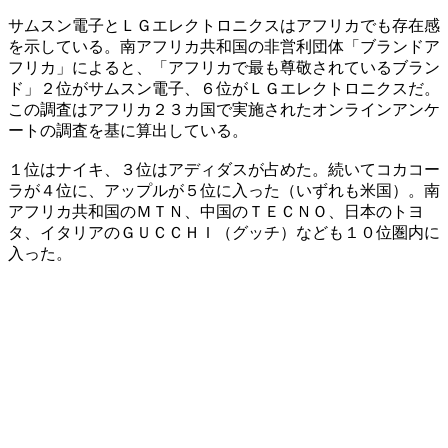
サムスン電子とＬＧエレクトロニクスはアフリカでも存在感
を示している。南アフリカ共和国の非営利団体「ブランドア
フリカ」によると、「アフリカで最も尊敬されているブラン
ド」２位がサムスン電子、６位がＬＧエレクトロニクスだ。
この調査はアフリカ２３カ国で実施されたオンラインアンケ
ートの調査を基に算出している。
１位はナイキ、３位はアディダスが占めた。続いてコカコー
ラが４位に、アップルが５位に入った（いずれも米国）。南
アフリカ共和国のＭＴＮ、中国のＴＥＣＮＯ、日本のトヨ
タ、イタリアのＧＵＣＣＨＩ（グッチ）なども１０位圏内に
入った。