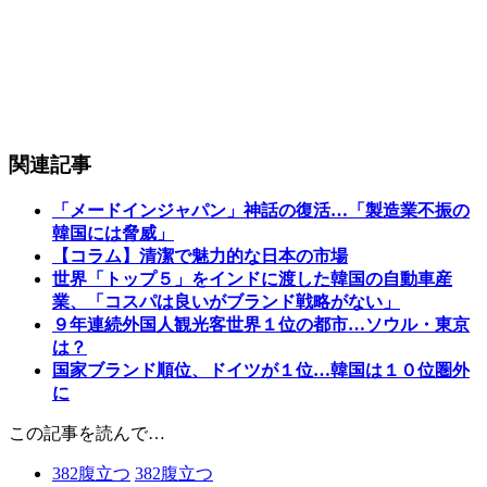
関連記事
「メードインジャパン」神話の復活…「製造業不振の
韓国には脅威」
【コラム】清潔で魅力的な日本の市場
世界「トップ５」をインドに渡した韓国の自動車産
業、「コスパは良いがブランド戦略がない」
９年連続外国人観光客世界１位の都市…ソウル・東京
は？
国家ブランド順位、ドイツが１位…韓国は１０位圏外
に
この記事を読んで…
382
腹立つ
382
腹立つ