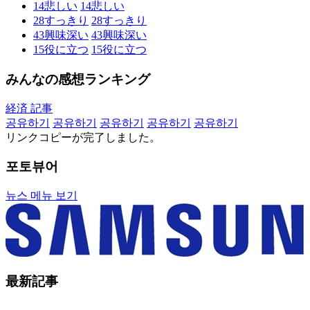
14
悲しい
14
悲しい
28
すっきり
28
すっきり
43
興味深い
43
興味深い
15
役に立つ
15
役に立つ
みんなの感想ランキング
経済 記事
공유하기
공유하기
공유하기
공유하기
공유하기
リンクコピーが完了しました。
포토뷰어
뉴스 메뉴 보기
最新記事