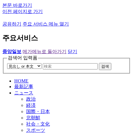
본문 바로가기
이전 페이지로 가기
공유하기
주요 서비스 메뉴 열기
주요서비스
중앙일보
메가메뉴로 돌아가기
닫기
검색어 입력폼
검색
HOME
最新記事
ニュース
政治
経済
国際・日本
北朝鮮
社会・文化
スポーツ