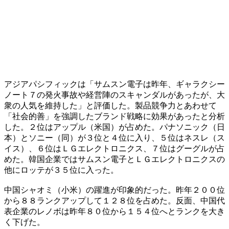
アジアパシフィックは「サムスン電子は昨年、ギャラクシー
ノート７の発火事故や経営陣のスキャンダルがあったが、大
衆の人気を維持した」と評価した。製品競争力とあわせて
「社会的善」を強調したブランド戦略に効果があったと分析
した。２位はアップル（米国）が占めた。パナソニック（日
本）とソニー（同）が３位と４位に入り、５位はネスレ（ス
イス）、６位はＬＧエレクトロニクス、７位はグーグルが占
めた。韓国企業ではサムスン電子とＬＧエレクトロニクスの
他にロッテが３５位に入った。
中国シャオミ（小米）の躍進が印象的だった。昨年２００位
から８８ランクアップして１２８位を占めた。反面、中国代
表企業のレノボは昨年８０位から１５４位へとランクを大き
く下げた。