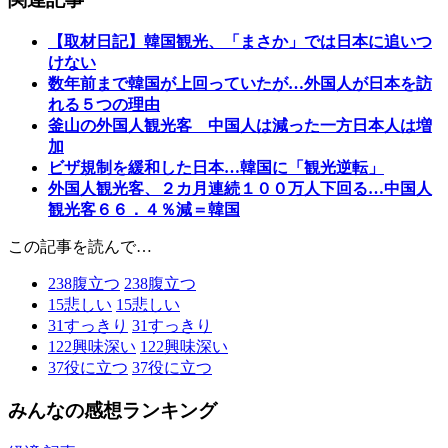
【取材日記】韓国観光、「まさか」では日本に追いつ
けない
数年前まで韓国が上回っていたが…外国人が日本を訪
れる５つの理由
釜山の外国人観光客 中国人は減った一方日本人は増
加
ビザ規制を緩和した日本…韓国に「観光逆転」
外国人観光客、２カ月連続１００万人下回る…中国人
観光客６６．４％減＝韓国
この記事を読んで…
238
腹立つ
238
腹立つ
15
悲しい
15
悲しい
31
すっきり
31
すっきり
122
興味深い
122
興味深い
37
役に立つ
37
役に立つ
みんなの感想ランキング