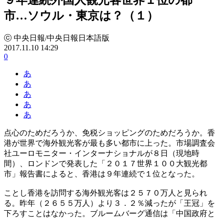
市…ソウル・東京は？（１）
ⓒ 中央日報/中央日報日本語版
2017.11.10 14:29
0
あ
あ
あ
あ
あ
点心のためだろうか、免税ショッピングのためだろうか。香
港が世界で海外観光客が最も多い都市に上った。市場調査会
社ユーロモニター・インターナショナルが８日（現地時
間）、ロンドンで発表した「２０１７世界１００大観光都
市」報告書によると、香港は９年連続で１位となった。
ことし香港を訪問する海外観光客は２５７０万人と見られ
る。昨年（２６５５万人）より３．２％減ったが「王冠」を
下ろすことはなかった。ブルームバーグ通信は「中国政府と