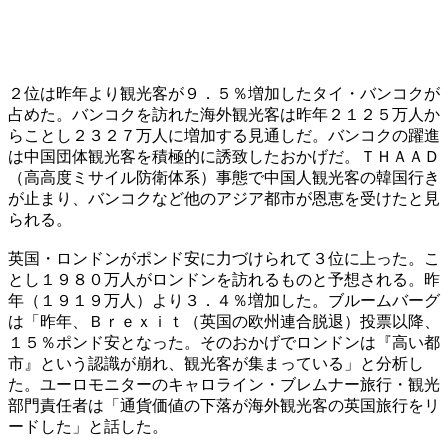
２位は昨年より観光客が９．５％増加したタイ・バンコクが
占めた。バンコクを訪れた海外観光客は昨年２１２５万人か
らことし２３２７万人に増加する見通しだ。バンコクの躍進
は中国団体観光客を積極的に誘致したおかげだ。ＴＨＡＡＤ
（高高度ミサイル防衛体系）事態で中国人観光客の韓国行き
が止まり、バンコクなど他のアジア都市が恩恵を受けたと見
られる。
英国・ロンドンがポンド安に力づけられて３位に上った。こ
とし１９８０万人がロンドンを訪れるものと予想される。昨
年（１９１９万人）より３．４％増加した。ブルームバーグ
は「昨年、Ｂｒｅｘｉｔ（英国の欧州連合脱退）投票以降、
１５％ポンド安となった。そのおかげでロンドンは『高い都
市』という認識が崩れ、観光客が集まっている」と分析し
た。ユーロモニターのキャロライン・ブレムナー旅行・観光
部門責任者は「通貨価値の下落が海外観光客の英国旅行をリ
ードした」と話した。