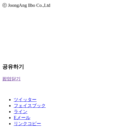
ⓒ JoongAng Ilbo Co.,Ltd
공유하기
팝업닫기
ツイッター
フェイスブック
ライン
Eメール
リンクコピー