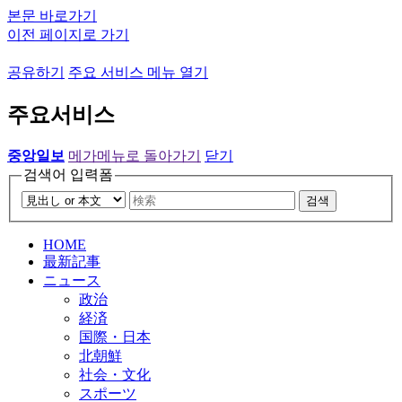
본문 바로가기
이전 페이지로 가기
공유하기
주요 서비스 메뉴 열기
주요서비스
중앙일보
메가메뉴로 돌아가기
닫기
검색어 입력폼
검색
HOME
最新記事
ニュース
政治
経済
国際・日本
北朝鮮
社会・文化
スポーツ