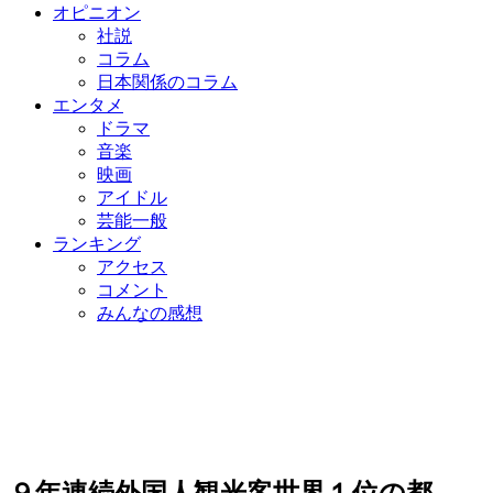
オピニオン
社説
コラム
日本関係のコラム
エンタメ
ドラマ
音楽
映画
アイドル
芸能一般
ランキング
アクセス
コメント
みんなの感想
９年連続外国人観光客世界１位の都