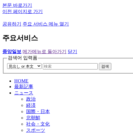
본문 바로가기
이전 페이지로 가기
공유하기
주요 서비스 메뉴 열기
주요서비스
중앙일보
메가메뉴로 돌아가기
닫기
검색어 입력폼
검색
HOME
最新記事
ニュース
政治
経済
国際・日本
北朝鮮
社会・文化
スポーツ