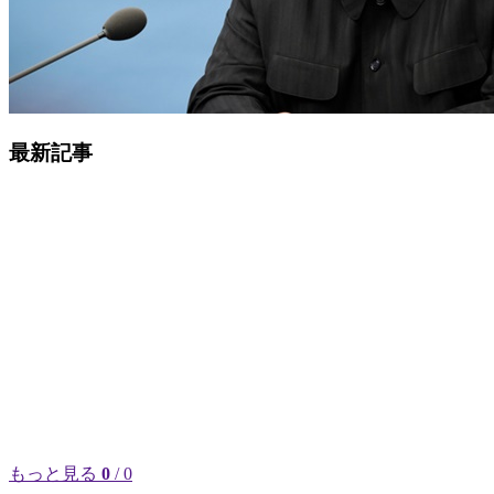
最新記事
もっと見る
0
/ 0