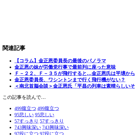
関連記事
【コラム】金正恩委員長の最後のパノラマ
金正恩の妹が労働党行事で最前列に座った意味
Ｆ－２２、Ｆ－３５が飛行すると…金正恩氏は平壌から
金正恩委員長、ワシントンまで行く飛行機がない？
＜南北首脳会談＞金正恩氏「平昌の列車は素晴らしいそ
この記事を読んで…
499
腹立つ
499
腹立つ
95
悲しい
95
悲しい
57
すっきり
57
すっきり
743
興味深い
743
興味深い
97
役に立つ
97
役に立つ