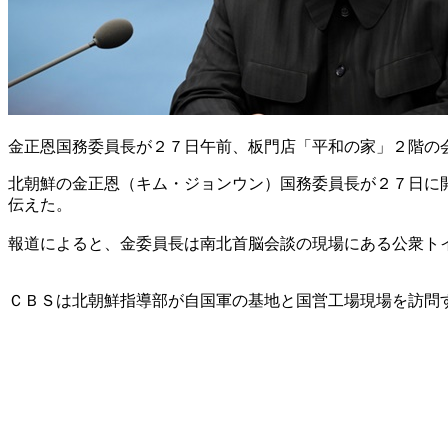
金正恩国務委員長が２７日午前、板門店「平和の家」２階の
北朝鮮の金正恩（キム・ジョンウン）国務委員長が２７日に
伝えた。
報道によると、金委員長は南北首脳会談の現場にある公衆ト
ＣＢＳは北朝鮮指導部が自国軍の基地と国営工場現場を訪問