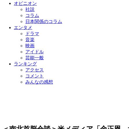
オピニオン
社説
コラム
日本関係のコラム
エンタメ
ドラマ
音楽
映画
アイドル
芸能一般
ランキング
アクセス
コメント
みんなの感想
＜南北首脳会談＞米メディア「金正恩、