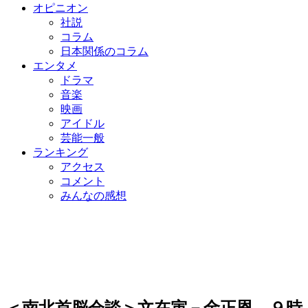
オピニオン
社説
コラム
日本関係のコラム
エンタメ
ドラマ
音楽
映画
アイドル
芸能一般
ランキング
アクセス
コメント
みんなの感想
＜南北首脳会談＞文在寅－金正恩、９時