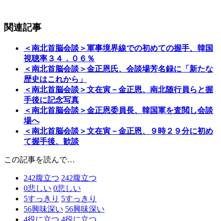
関連記事
＜南北首脳会談＞軍事境界線での初めての握手、韓国
視聴率３４．０６％
＜南北首脳会談＞金正恩氏、会談場芳名録に「新たな
歴史はこれから」
＜南北首脳会談＞文在寅－金正恩、南北随行員らと握
手後に記念写真
＜南北首脳会談＞金正恩委員長、韓国軍を査閲し会談
場へ
＜南北首脳会談＞文在寅－金正恩、９時２９分に初め
て握手後、歓談
この記事を読んで…
242
腹立つ
242
腹立つ
0
悲しい
0
悲しい
5
すっきり
5
すっきり
56
興味深い
56
興味深い
4
役に立つ
4
役に立つ