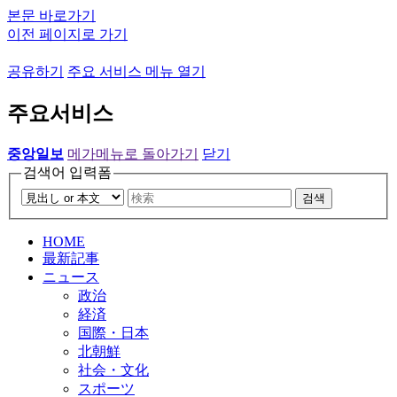
본문 바로가기
이전 페이지로 가기
공유하기
주요 서비스 메뉴 열기
주요서비스
중앙일보
메가메뉴로 돌아가기
닫기
검색어 입력폼
검색
HOME
最新記事
ニュース
政治
経済
国際・日本
北朝鮮
社会・文化
スポーツ