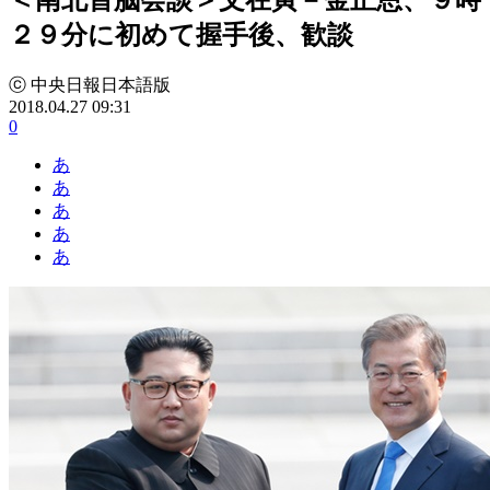
２９分に初めて握手後、歓談
ⓒ 中央日報日本語版
2018.04.27 09:31
0
あ
あ
あ
あ
あ