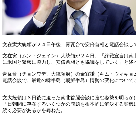
文在寅大統領が２４日午後、青瓦台で安倍首相と電話会談し
文在寅（ムン・ジェイン）大統領が２４日、「終戦宣言は南
に米国と緊密に協力し、安倍首相とも協議をしていく」と述
青瓦台（チョンワデ、大統領府）の金宜謙（キム・ウィギョ
電話会談で、最近の韓半島（朝鮮半島）情勢の変化について
文大統領は３日後に迫った南北首脳会談に臨む姿勢を明らか
「日朝間に存在するいくつかの問題を根本的に解決する契機
続く必要があるかを尋ねた。