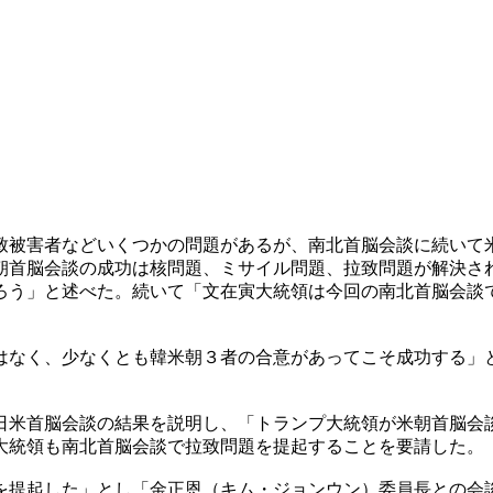
致被害者などいくつかの問題があるが、南北首脳会談に続いて
朝首脳会談の成功は核問題、ミサイル問題、拉致問題が解決さ
ろう」と述べた。続いて「文在寅大統領は今回の南北首脳会談
はなく、少なくとも韓米朝３者の合意があってこそ成功する」
日米首脳会談の結果を説明し、「トランプ大統領が米朝首脳会
大統領も南北首脳会談で拉致問題を提起することを要請した。
を提起した」とし「金正恩（キム・ジョンウン）委員長との会