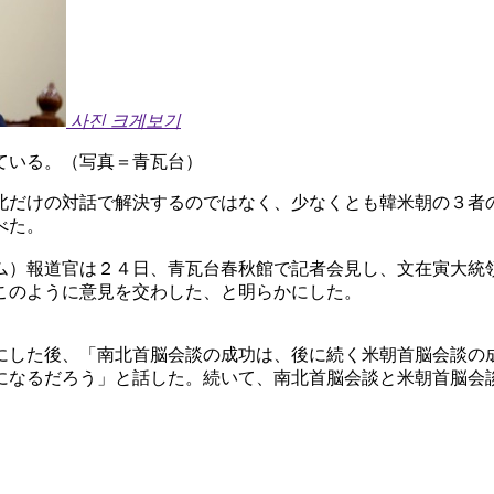
사진 크게보기
ている。（写真＝青瓦台）
北だけの対話で解決するのではなく、少なくとも韓米朝の３者
べた。
ム）報道官は２４日、青瓦台春秋館で記者会見し、文在寅大統
このように意見を交わした、と明らかにした。
にした後、「南北首脳会談の成功は、後に続く米朝首脳会談の
になるだろう」と話した。続いて、南北首脳会談と米朝首脳会