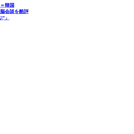
＝韓国
脳会談を酷評
ぶ”」