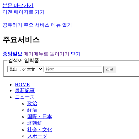
본문 바로가기
이전 페이지로 가기
공유하기
주요 서비스 메뉴 열기
주요서비스
중앙일보
메가메뉴로 돌아가기
닫기
검색어 입력폼
검색
HOME
最新記事
ニュース
政治
経済
国際・日本
北朝鮮
社会・文化
スポーツ