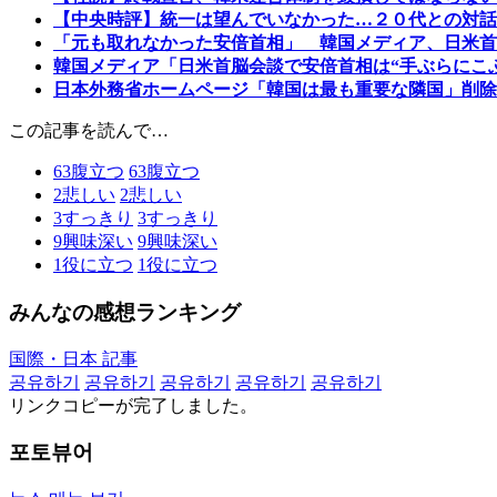
【中央時評】統一は望んでいなかった…２０代との対話
「元も取れなかった安倍首相」 韓国メディア、日米首
韓国メディア「日米首脳会談で安倍首相は“手ぶらにこ
日本外務省ホームページ「韓国は最も重要な隣国」削除
この記事を読んで…
63
腹立つ
63
腹立つ
2
悲しい
2
悲しい
3
すっきり
3
すっきり
9
興味深い
9
興味深い
1
役に立つ
1
役に立つ
みんなの感想ランキング
国際・日本 記事
공유하기
공유하기
공유하기
공유하기
공유하기
リンクコピーが完了しました。
포토뷰어