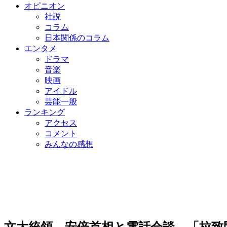
オピニオン
社説
コラム
日本関係のコラム
エンタメ
ドラマ
音楽
映画
アイドル
芸能一般
ランキング
アクセス
コメント
みんなの感想
文大統領、安倍首相と電話会談…「拉致