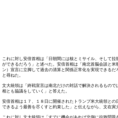
これに対し安倍首相は「日朝間には核とミサイル、そして拉
ができるだろう」と述べた。安倍首相は「南北首脳会談と米
ン）宣言に立脚して過去の清算と関係正常化を実現できるだ
と尋ねた。
文大統領は「終戦宣言は南北だけの対話で解決されるもので
相とも協議をしていく」と答えた。
安倍首相は１７、１８日に開催されたトランプ米大統領との
できるよう最善を尽くすと約束した」と伝えながら、文在寅
これに対し文大統領は「すでに機会があれば北側に拉致問題