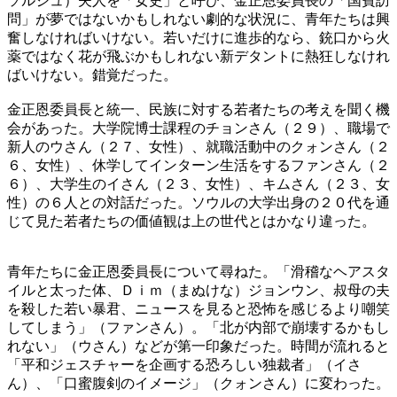
ソルジュ）夫人を「女史」と呼び、金正恩委員長の「国賓訪
問」が夢ではないかもしれない劇的な状況に、青年たちは興
奮しなければいけない。若いだけに進歩的なら、銃口から火
薬ではなく花が飛ぶかもしれない新デタントに熱狂しなけれ
ばいけない。錯覚だった。
金正恩委員長と統一、民族に対する若者たちの考えを聞く機
会があった。大学院博士課程のチョンさん（２９）、職場で
新人のウさん（２７、女性）、就職活動中のクォンさん（２
６、女性）、休学してインターン生活をするファンさん（２
６）、大学生のイさん（２３、女性）、キムさん（２３、女
性）の６人との対話だった。ソウルの大学出身の２０代を通
じて見た若者たちの価値観は上の世代とはかなり違った。
青年たちに金正恩委員長について尋ねた。「滑稽なヘアスタ
イルと太った体、Ｄｉｍ（まぬけな）ジョンウン、叔母の夫
を殺した若い暴君、ニュースを見ると恐怖を感じるより嘲笑
してしまう」（ファンさん）。「北が内部で崩壊するかもし
れない」（ウさん）などが第一印象だった。時間が流れると
「平和ジェスチャーを企画する恐ろしい独裁者」（イさ
ん）、「口蜜腹剣のイメージ」（クォンさん）に変わった。