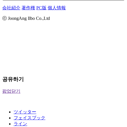
会社紹介
著作権
PC版
個人情報
ⓒ JoongAng Ilbo Co.,Ltd
공유하기
팝업닫기
ツイッター
フェイスブック
ライン