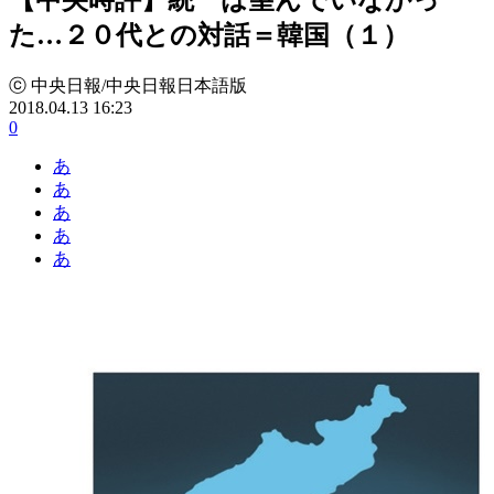
た…２０代との対話＝韓国（１）
ⓒ 中央日報/中央日報日本語版
2018.04.13 16:23
0
あ
あ
あ
あ
あ