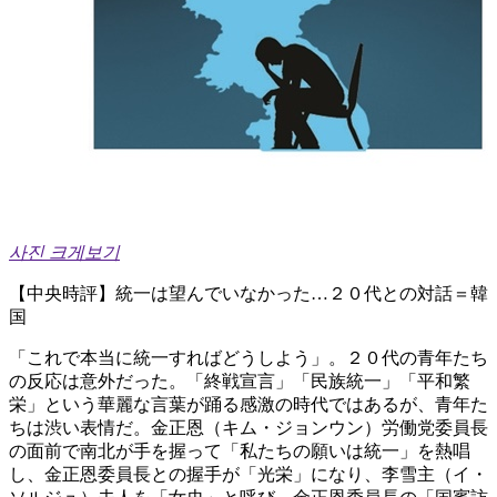
사진 크게보기
【中央時評】統一は望んでいなかった…２０代との対話＝韓
国
「これで本当に統一すればどうしよう」。２０代の青年たち
の反応は意外だった。「終戦宣言」「民族統一」「平和繁
栄」という華麗な言葉が踊る感激の時代ではあるが、青年た
ちは渋い表情だ。金正恩（キム・ジョンウン）労働党委員長
の面前で南北が手を握って「私たちの願いは統一」を熱唱
し、金正恩委員長との握手が「光栄」になり、李雪主（イ・