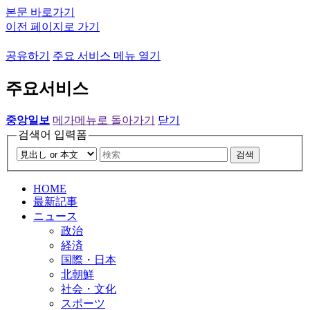
본문 바로가기
이전 페이지로 가기
공유하기
주요 서비스 메뉴 열기
주요서비스
중앙일보
메가메뉴로 돌아가기
닫기
검색어 입력폼
검색
HOME
最新記事
ニュース
政治
経済
国際・日本
北朝鮮
社会・文化
スポーツ