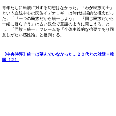
青年たちに民族に対する幻想はなかった。「わが民族同士」
という血統中心の民族イデオロギーは時代錯誤的な概念だっ
た。「『一つの民族だから統一しよう』 『同じ民族だから
一緒に暮らそう』は古い観念で童話のように聞こえる」と
し、「同族＝統一」フレームを「全体主義的な強要であり同
意しがたい感性論」と批判する。
【中央時評】統一は望んでいなかった…２０代との対話＝韓
国（２）