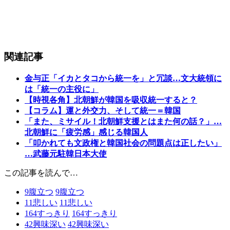
関連記事
金与正「イカとタコから統一を」と冗談…文大統領に
は「統一の主役に」
【時視各角】北朝鮮が韓国を吸収統一すると？
【コラム】運と外交力、そして統一＝韓国
「また、ミサイル！北朝鮮支援とはまた何の話？」…
北朝鮮に「疲労感」感じる韓国人
「叩かれても文政権と韓国社会の問題点は正したい」
…武藤元駐韓日本大使
この記事を読んで…
9
腹立つ
9
腹立つ
11
悲しい
11
悲しい
164
すっきり
164
すっきり
42
興味深い
42
興味深い