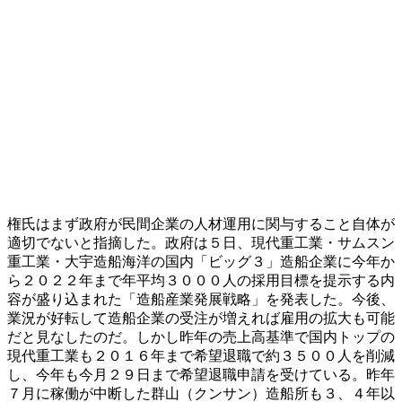
権氏はまず政府が民間企業の人材運用に関与すること自体が
適切でないと指摘した。政府は５日、現代重工業・サムスン
重工業・大宇造船海洋の国内「ビッグ３」造船企業に今年か
ら２０２２年まで年平均３０００人の採用目標を提示する内
容が盛り込まれた「造船産業発展戦略」を発表した。今後、
業況が好転して造船企業の受注が増えれば雇用の拡大も可能
だと見なしたのだ。しかし昨年の売上高基準で国内トップの
現代重工業も２０１６年まで希望退職で約３５００人を削減
し、今年も今月２９日まで希望退職申請を受けている。昨年
７月に稼働が中断した群山（クンサン）造船所も３、４年以