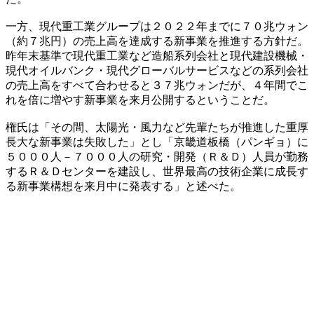
一方、現代重工業グループは２０２２年までに７０兆ウォン
（約７兆円）の売上高を達成する新事業を推進する方針だ。
昨年末基準で現代重工業など造船系列会社と現代建設機械・
現代オイルバンク・現代グローバルサービスなどの系列会社
の売上高をすべて合わせると３７兆ウォンだが、４年間でこ
れを倍に増やす新事業を来月公開するということだ。
権氏は「その間、太陽光・風力など先輩たちが推進した重厚
長大な新事業は失敗した」とし「京畿道板橋（パンギョ）に
５０００人－７０００人の研究・開発（Ｒ＆Ｄ）人員が勤務
するＲ＆Ｄセンターを建設し、世界最高の技術企業に成長す
る新事業構想を来月中に発表する」と述べた。