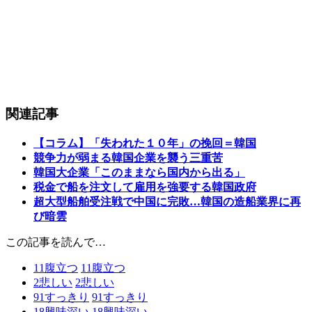
関連記事
【コラム】「失われた１０年」の挽回＝韓国
競争力が弱まる韓国企業を襲う三重苦
韓国大企業「このままなら国内から出る」
税金で船を注文して雇用を強要する韓国政府
超大型船舶受注戦で中国に完敗…韓国の造船業界に再
び暗雲
この記事を読んで…
11
腹立つ
11
腹立つ
2
悲しい
2
悲しい
91
すっきり
91
すっきり
18
興味深い
18
興味深い