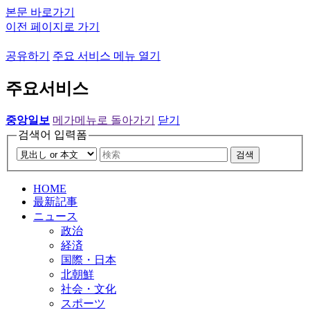
본문 바로가기
이전 페이지로 가기
공유하기
주요 서비스 메뉴 열기
주요서비스
중앙일보
메가메뉴로 돌아가기
닫기
검색어 입력폼
검색
HOME
最新記事
ニュース
政治
経済
国際・日本
北朝鮮
社会・文化
スポーツ