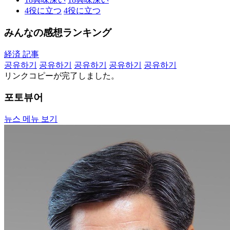
4
役に立つ
4
役に立つ
みんなの感想ランキング
経済 記事
공유하기
공유하기
공유하기
공유하기
공유하기
リンクコピーが完了しました。
포토뷰어
뉴스 메뉴 보기