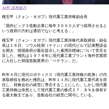
사진 크게보기
権五甲（クォン・オガプ）現代重工業持株副会長
「国内ビッグ３造船企業に毎年３０００人ずつ採用させると
いう政府の方針は適切でないと考える」。
権五甲（クォン・オガプ）現代重工業持株代表取締役・副会
長は１６日、ソウル桂洞（ケドン）の現代ビルで記者懇談会
を開き、韓国政府が最近提示した雇用目標値について苦言を
呈した。権氏は１９７８年に現代重工業プラント海外営業部
に入社した韓国造船業界の「ベテラン」だ。
昨年４月に現代ロボティクス（現代重工業持株の前身）の代
表取締役を務めた権氏は、昨年１１月に現代重工業代表を辞
任し、持株会社の経営に専念することにした。しかし現代重
工業持株は依然として現代重工業の株式２７．８％を保有す
る最大株主であり、造船会社の経営に関与している。