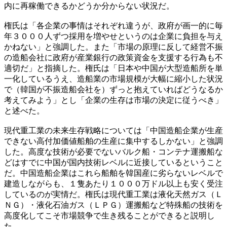
内に再稼働できるかどうか分からない状況だ。
権氏は「各企業の事情はそれぞれ違うが、政府が画一的に毎
年３０００人ずつ採用を増やせというのは企業に負担を与え
かねない」と強調した。また「市場の原理に反して経営不振
の造船会社に政府が産業銀行の政策資金を支援する行為も不
適切だ」と指摘した。権氏は「日本や中国が大型造船所を単
一化しているうえ、造船業の市場規模が大幅に縮小した状況
で（韓国が不振造船会社を）ずっと抱えていればどうなるか
考えてみよう」とし「企業の生存は市場の決定に従うべき」
と述べた。
現代重工業の未来生存戦略については「中国造船企業が生産
できない高付加価値船舶の生産に集中するしかない」と強調
した。高度な技術が必要でないバルク船・コンテナ運搬船な
どはすでに中国が国内技術レベルに近接しているということ
だ。中国造船企業はこれら船舶を韓国産に劣らないレベルで
建造しながらも、１隻あたり１０００万ドル以上も安く受注
しているのが実情だ。権氏は現代重工業は液化天然ガス（Ｌ
ＮＧ）・液化石油ガス（ＬＰＧ）運搬船など特殊船の技術を
高度化してこそ市場競争で生き残ることができると説明し
た。