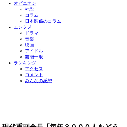
オピニオン
社説
コラム
日本関係のコラム
エンタメ
ドラマ
音楽
映画
アイドル
芸能一般
ランキング
アクセス
コメント
みんなの感想
現代重副会長「毎年３０００人をどう