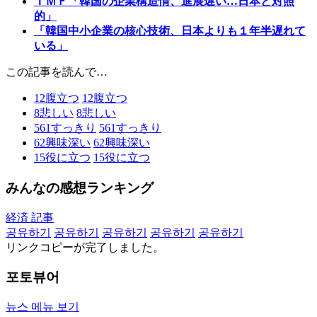
ＩＭＦ「韓国の企業構造情、進展遅い…日本と対照
的」
「韓国中小企業の核心技術、日本よりも１年半遅れて
いる」
この記事を読んで…
12
腹立つ
12
腹立つ
8
悲しい
8
悲しい
561
すっきり
561
すっきり
62
興味深い
62
興味深い
15
役に立つ
15
役に立つ
みんなの感想ランキング
経済 記事
공유하기
공유하기
공유하기
공유하기
공유하기
リンクコピーが完了しました。
포토뷰어
뉴스 메뉴 보기