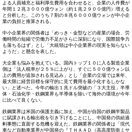
よる人員補充と福利厚生費用を合わせると、企業の人件費が
年間１２兆３０００億ウォン（約１兆２９００億円）増える
と分析した。このうち７割の８兆６０００億ウォンが中小企
業の負担と推算される。
中小企業界の関係者は「めっき・金型などの産業の場合、労
働時間の短縮で労働力不足がさらに深刻になり、国際競争力
も落ちるはず」とし「大統領は中小企業界の現実を知らない
ようだ」と懸念を表した。
大企業も悩みを抱えている。国内トップ１０に入る製造企業
側は「法人税率が２５％に上がり、すぐに５００億ウォン以
上の費用が追加される見込み」とし「企業の立場では来年、
最大限に経営目標を保守的に見て費用を最小化するしかな
い」と述べた。今年の輸出１兆ドル突破の「３大主役」半導
体・石油化学・鉄鋼業界も半導体を除いて海外の環境が今年
に比べて良くない。
鉄鋼業界は米国の保護主義に加え、中国が自国の鉄鋼半製品
に賦課される輸出税を引き下げることにし、中国発の供給過
剰事態に直面する危機を迎えた。鉄鋼業界の関係者は「現代
車など自動車業界が中国発の『ＴＨＡＡＤ（高高度防衛ミサ