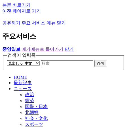
본문 바로가기
이전 페이지로 가기
공유하기
주요 서비스 메뉴 열기
주요서비스
중앙일보
메가메뉴로 돌아가기
닫기
검색어 입력폼
검색
HOME
最新記事
ニュース
政治
経済
国際・日本
北朝鮮
社会・文化
スポーツ