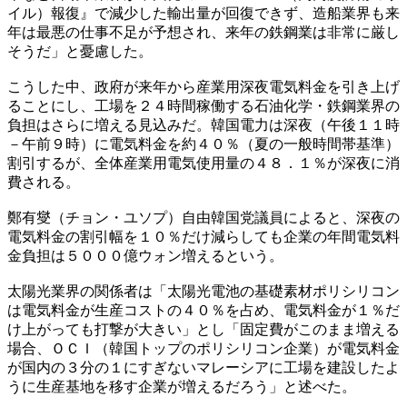
イル）報復』で減少した輸出量が回復できず、造船業界も来
年は最悪の仕事不足が予想され、来年の鉄鋼業は非常に厳し
そうだ」と憂慮した。
こうした中、政府が来年から産業用深夜電気料金を引き上げ
ることにし、工場を２４時間稼働する石油化学・鉄鋼業界の
負担はさらに増える見込みだ。韓国電力は深夜（午後１１時
－午前９時）に電気料金を約４０％（夏の一般時間帯基準）
割引するが、全体産業用電気使用量の４８．１％が深夜に消
費される。
鄭有燮（チョン・ユソプ）自由韓国党議員によると、深夜の
電気料金の割引幅を１０％だけ減らしても企業の年間電気料
金負担は５０００億ウォン増えるという。
太陽光業界の関係者は「太陽光電池の基礎素材ポリシリコン
は電気料金が生産コストの４０％を占め、電気料金が１％だ
け上がっても打撃が大きい」とし「固定費がこのまま増える
場合、ＯＣＩ（韓国トップのポリシリコン企業）が電気料金
が国内の３分の１にすぎないマレーシアに工場を建設したよ
うに生産基地を移す企業が増えるだろう」と述べた。