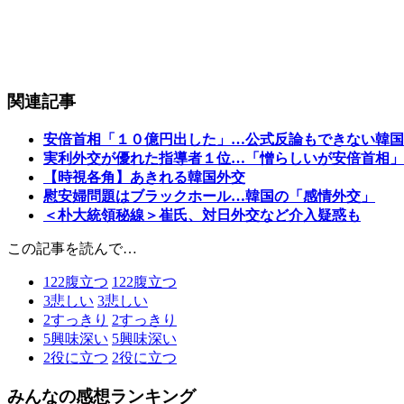
関連記事
安倍首相「１０億円出した」…公式反論もできない韓国
実利外交が優れた指導者１位…「憎らしいが安倍首相」
【時視各角】あきれる韓国外交
慰安婦問題はブラックホール…韓国の「感情外交」
＜朴大統領秘線＞崔氏、対日外交など介入疑惑も
この記事を読んで…
122
腹立つ
122
腹立つ
3
悲しい
3
悲しい
2
すっきり
2
すっきり
5
興味深い
5
興味深い
2
役に立つ
2
役に立つ
みんなの感想ランキング