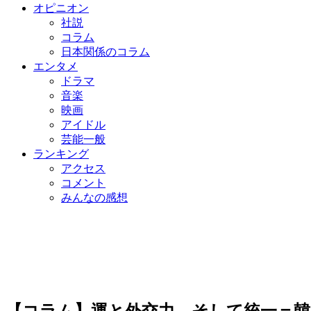
オピニオン
社説
コラム
日本関係のコラム
エンタメ
ドラマ
音楽
映画
アイドル
芸能一般
ランキング
アクセス
コメント
みんなの感想
【コラム】運と外交力、そして統一＝韓