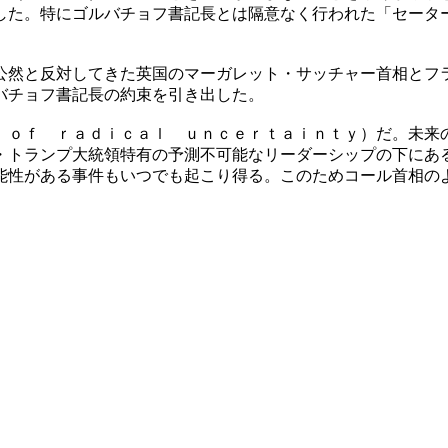
した。特にゴルバチョフ書記長とは隔意なく行われた「セータ
公然と反対してきた英国のマーガレット・サッチャー首相とフ
バチョフ書記長の約束を引き出した。
 ｏｆ ｒａｄｉｃａｌ ｕｎｃｅｒｔａｉｎｔｙ）だ。未来
・トランプ大統領特有の予測不可能なリーダーシップの下にあ
能性がある事件もいつでも起こり得る。このためコール首相の