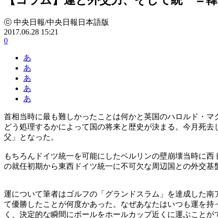
ⓒ 中央日報/中央日報日本語版
2017.06.28 15:21
0
あ
あ
あ
あ
あ
首相当時に最も難しかったことは何かと英国のハロルド・マ
どう処理するかによって国の将来と歴史が決まる。今月死去
父」となった。
もちろんドイツ統一を可能にしたベルリンの壁崩壊当時に西
の就任初期から東西ドイツ統一に不可欠な周辺国との外交基
運について筆者はゴルフの「グランドスラム」を達成した南
て優勝したことが何度かあった。なぜあなたはいつも運を持
く、決定的な瞬間にボールをホールカップ近くに運ぶことが