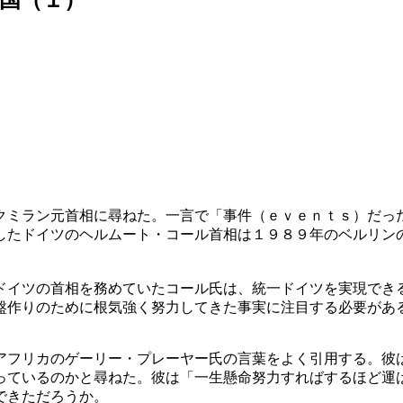
クミラン元首相に尋ねた。一言で「事件（ｅｖｅｎｔｓ）だっ
したドイツのヘルムート・コール首相は１９８９年のベルリン
ドイツの首相を務めていたコール氏は、統一ドイツを実現でき
盤作りのために根気強く努力してきた事実に注目する必要があ
アフリカのゲーリー・プレーヤー氏の言葉をよく引用する。彼
っているのかと尋ねた。彼は「一生懸命努力すればするほど運
できただろうか。