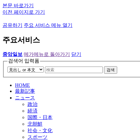
본문 바로가기
이전 페이지로 가기
공유하기
주요 서비스 메뉴 열기
주요서비스
중앙일보
메가메뉴로 돌아가기
닫기
검색어 입력폼
검색
HOME
最新記事
ニュース
政治
経済
国際・日本
北朝鮮
社会・文化
スポーツ