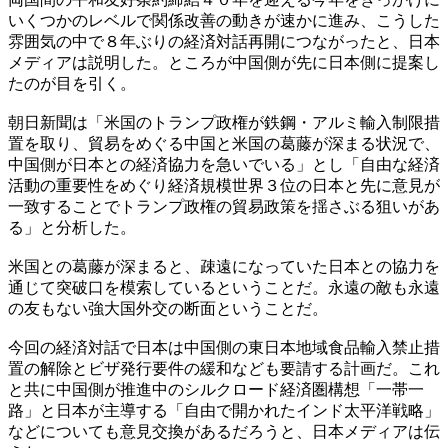
いくつかのレベルで関係改善の動きが速かに進み、こうした
雰囲気の中で８年ぶりの経済対話再開につながったと、日本
メディアは説明した。ところが中国側が先に日本側に提案し
たのが目を引く。
朝日新聞は「米国のトランプ政権が鉄鋼・アルミ輸入制限措
置を取り、貿易をめぐる中国と米国の葛藤が深まる状況で、
中国側が日本との経済協力を急いでいる」とし「自由な経済
活動の重要性をめぐり経済規模世界３位の日本と先に意見が
一致することでトランプ政権の貿易政策を揺さぶる狙いがあ
る」と分析した。
米国との葛藤が深まると、疎遠になっていた日本との協力を
通じて突破口を模索しているということだ。永遠の敵も永遠
の友もない強大国外交の断面ということだ。
今回の経済対話で日本は中国側の東日本地域食品輸入禁止措
置の解除とビザ発行要件の緩和なども要請する計画だ。これ
と共に中国側が推進中のシルクロード経済圏構想「一帯一
路」と日本が主導する「自由で開かれたインド太平洋戦略」
などについても意見交換があるだろうと、日本メディアは伝