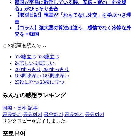
韓国が平昌に歓呼している時、安倍－習の「外交腹
心」がひっそり会合
【取材日記】韓国が「おもてなし外交」を学ぶべき理
由
【コラム】強大国の算法は違う…感情でなく冷静な外
交を＝韓国
この記事を読んで…
528
腹立つ
528
腹立つ
24
悲しい
24
悲しい
260
すっきり
260
すっきり
185
興味深い
185
興味深い
23
役に立つ
23
役に立つ
みんなの感想ランキング
国際・日本 記事
공유하기
공유하기
공유하기
공유하기
공유하기
リンクコピーが完了しました。
포토뷰어