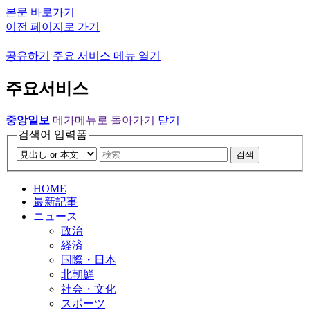
본문 바로가기
이전 페이지로 가기
공유하기
주요 서비스 메뉴 열기
주요서비스
중앙일보
메가메뉴로 돌아가기
닫기
검색어 입력폼
검색
HOME
最新記事
ニュース
政治
経済
国際・日本
北朝鮮
社会・文化
スポーツ