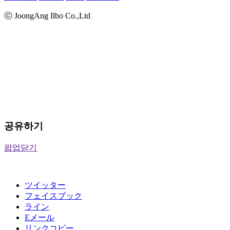
ⓒ JoongAng Ilbo Co.,Ltd
공유하기
팝업닫기
ツイッター
フェイスブック
ライン
Eメール
リンクコピー