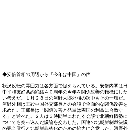
◆安倍首相の周辺から「今年は中国」の声
状況反転の雰囲気は各方面で捉えられている。安倍内閣は日
中平和友好条約締結４０周年の今年を関係改善の転機にした
い考えだ。１月２８日の河野太郎外相の訪中もその一環だ。
河野外相は王毅中国外交部長との会談で全面的な関係改善を
求めた。王部長は「関係改善と発展は両国の利益に合致す
る」と述べた。２人は３時間半にわたる会談で北朝鮮情勢に
ついても突っ込んだ議論を交わした。国連の北朝鮮制裁決議
の完全履行と北朝鮮非核化のための協力に合意した。河野外