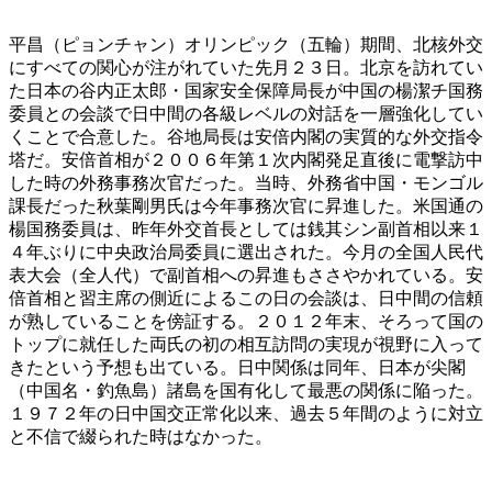
平昌（ピョンチャン）オリンピック（五輪）期間、北核外交
にすべての関心が注がれていた先月２３日。北京を訪れてい
た日本の谷内正太郎・国家安全保障局長が中国の楊潔チ国務
委員との会談で日中間の各級レベルの対話を一層強化してい
くことで合意した。谷地局長は安倍内閣の実質的な外交指令
塔だ。安倍首相が２００６年第１次内閣発足直後に電撃訪中
した時の外務事務次官だった。当時、外務省中国・モンゴル
課長だった秋葉剛男氏は今年事務次官に昇進した。米国通の
楊国務委員は、昨年外交首長としては銭其シン副首相以来１
４年ぶりに中央政治局委員に選出された。今月の全国人民代
表大会（全人代）で副首相への昇進もささやかれている。安
倍首相と習主席の側近によるこの日の会談は、日中間の信頼
が熟していることを傍証する。２０１２年末、そろって国の
トップに就任した両氏の初の相互訪問の実現が視野に入って
きたという予想も出ている。日中関係は同年、日本が尖閣
（中国名・釣魚島）諸島を国有化して最悪の関係に陥った。
１９７２年の日中国交正常化以来、過去５年間のように対立
と不信で綴られた時はなかった。