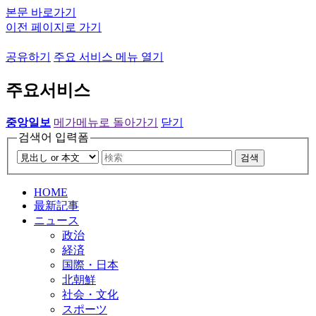
본문 바로가기
이전 페이지로 가기
공유하기
주요 서비스 메뉴 열기
주요서비스
중앙일보
메가메뉴로 돌아가기
닫기
검색어 입력폼
검색
HOME
最新記事
ニュース
政治
経済
国際・日本
北朝鮮
社会・文化
スポーツ