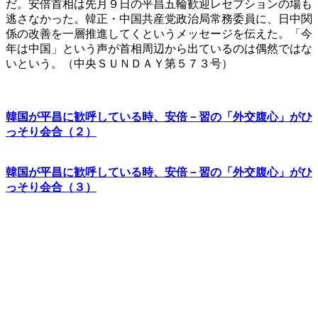
だ。安倍首相は先月９日の平昌五輪歓迎レセプションの場も
逃さなかった。韓正・中国共産党政治局常務委員に、日中関
係の改善を一層推進してくというメッセージを伝えた。「今
年は中国」という声が首相周辺から出ているのは偶然ではな
いという。（中央ＳＵＮＤＡＹ第５７３号）
韓国が平昌に歓呼している時、安倍－習の「外交腹心」がひ
っそり会合（２）
韓国が平昌に歓呼している時、安倍－習の「外交腹心」がひ
っそり会合（３）