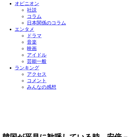
オピニオン
社説
コラム
日本関係のコラム
エンタメ
ドラマ
音楽
映画
アイドル
芸能一般
ランキング
アクセス
コメント
みんなの感想
韓国が平昌に歓呼している時、安倍－