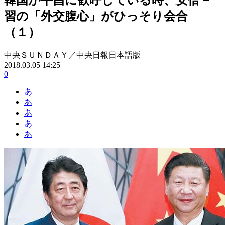
習の「外交腹心」がひっそり会合
（１）
中央ＳＵＮＤＡＹ／中央日報日本語版
2018.03.05 14:25
0
あ
あ
あ
あ
あ