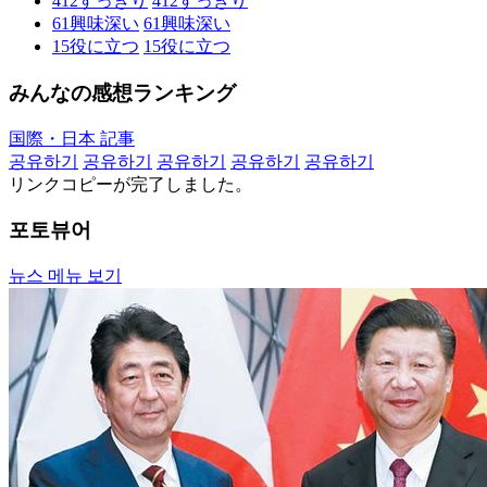
412
すっきり
412
すっきり
61
興味深い
61
興味深い
15
役に立つ
15
役に立つ
みんなの感想ランキング
国際・日本 記事
공유하기
공유하기
공유하기
공유하기
공유하기
リンクコピーが完了しました。
포토뷰어
뉴스 메뉴 보기