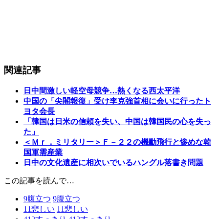
関連記事
日中間激しい軽空母競争…熱くなる西太平洋
中国の「尖閣報復」受け李克強首相に会いに行ったト
ヨタ会長
「韓国は日米の信頼を失い、中国は韓国民の心を失っ
た」
＜Ｍｒ．ミリタリー＞Ｆ－２２の機動飛行と惨めな韓
国軍需産業
日中の文化遺産に相次いでいるハングル落書き問題
この記事を読んで…
9
腹立つ
9
腹立つ
11
悲しい
11
悲しい