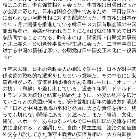
相はこの日、李克強首相とも会った。李首相は日曜日だった
が会談に応じた。日本は国会会期中であるため、平日は国外
に出られない河野外相に対する配慮だった。李首相は日本が
今年５月に開催を推進している韓日中３カ国首脳会議の中国
側出席者だ。会議が行われることになれば就任後初めて日本
を訪問することになる。昨年末には二階俊博・自民党幹事長
と井上義久・公明党幹事長が習主席に会った。二階幹事長に
対する中国の新任は厚い。公明党は日中国交正常化に一役買
った。
昨年末以降、日本の党政要人の相次ぐ訪中は、日本が対中関
係改善の戦略的な選択をしたという意味だ。その中心には安
倍首相がいる。安倍首相は機会がある毎に中国に「オリーブ
の枝」（和解）を差し出している。過去１年間、ドナルド・
トランプ米大統領と結束を固めたように、外交の地平を広げ
ていこうとの意図が伺える。安倍首相は新年の施政方針演説
で「日本と中国は地域の平和と発展に大きな責任を持つ、切
っても切れない関係にある」と述べた。また「経済、文化、
観光、スポーツ、あらゆるレベルで日中両国民の交流を飛躍
的に強化する」と強調した。自由・民主主義、法治の価値観
外交を力説してきた保守主義者の安倍首相の一大方向転換