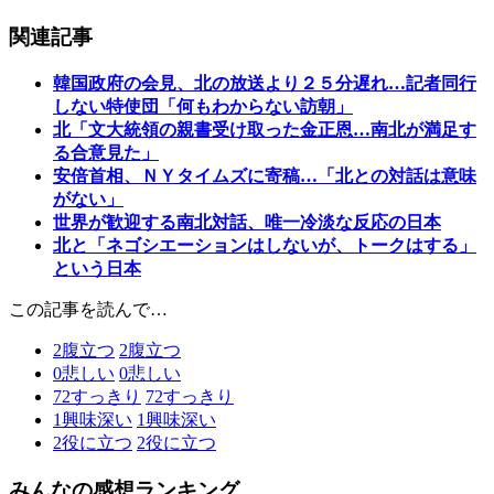
関連記事
韓国政府の会見、北の放送より２５分遅れ…記者同行
しない特使団「何もわからない訪朝」
北「文大統領の親書受け取った金正恩…南北が満足す
る合意見た」
安倍首相、ＮＹタイムズに寄稿…「北との対話は意味
がない」
世界が歓迎する南北対話、唯一冷淡な反応の日本
北と「ネゴシエーションはしないが、トークはする」
という日本
この記事を読んで…
2
腹立つ
2
腹立つ
0
悲しい
0
悲しい
72
すっきり
72
すっきり
1
興味深い
1
興味深い
2
役に立つ
2
役に立つ
みんなの感想ランキング