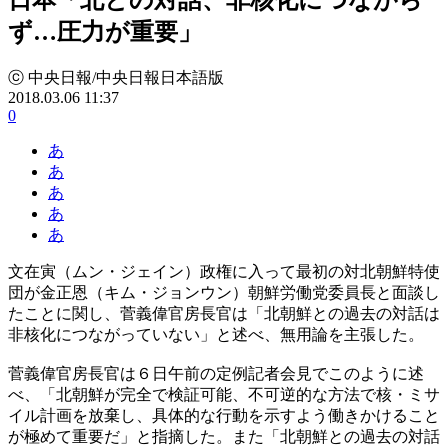
ず…圧力が重要」
ⓒ 中央日報/中央日報日本語版
2018.03.06 11:37
0
あ
あ
あ
あ
あ
文在寅（ムン・ジェイン）政権に入って最初の対北朝鮮特使
団が金正恩（キム・ジョンウン）朝鮮労働党委員長と面談し
たことに関し、菅義偉官房長官は「北朝鮮との過去の対話は
非核化につながっていない」と述べ、無用論を主張した。
菅義偉官房長官は６日午前の定例記者会見でこのように述
べ、「北朝鮮が完全で検証可能、不可逆的な方法で核・ミサ
イル計画を放棄し、具体的な行動を示すよう働きかけること
が極めて重要だ」と指摘した。また「北朝鮮との過去の対話