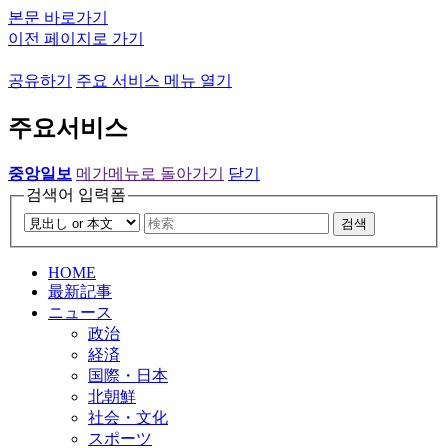
본문 바로가기
이전 페이지로 가기
공유하기
주요 서비스 메뉴 열기
주요서비스
중앙일보
메가메뉴로 돌아가기
닫기
검색어 입력폼
검색
HOME
最新記事
ニュース
政治
経済
国際・日本
北朝鮮
社会・文化
スポーツ