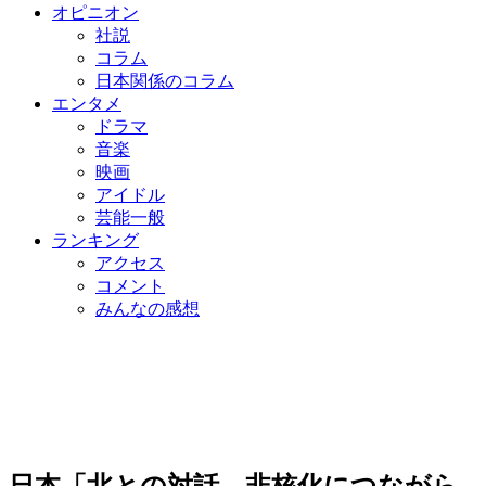
オピニオン
社説
コラム
日本関係のコラム
エンタメ
ドラマ
音楽
映画
アイドル
芸能一般
ランキング
アクセス
コメント
みんなの感想
日本「北との対話、非核化につながら