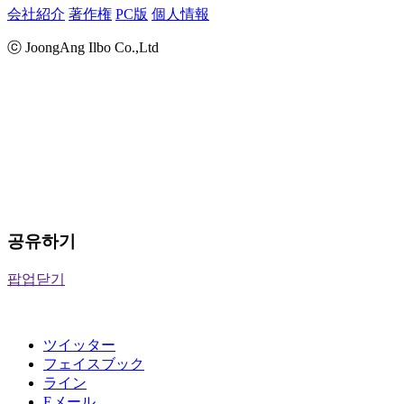
会社紹介
著作権
PC版
個人情報
ⓒ JoongAng Ilbo Co.,Ltd
공유하기
팝업닫기
ツイッター
フェイスブック
ライン
Eメール