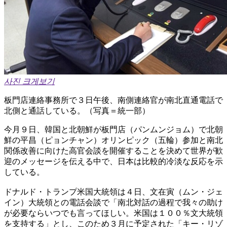
사진 크게보기
板門店連絡事務所で３日午後、南側連絡官が南北直通電話で
北側と通話している。（写真＝統一部）
今月９日、韓国と北朝鮮が板門店（パンムンジョム）で北朝
鮮の平昌（ピョンチャン）オリンピック（五輪）参加と南北
関係改善に向けた高官会談を開催することを決めて世界が歓
迎のメッセージを伝える中で、日本は比較的冷淡な反応を示
している。
ドナルド・トランプ米国大統領は４日、文在寅（ムン・ジェ
イン）大統領との電話会談で「南北対話の過程で我々の助け
が必要ならいつでも言ってほしい。米国は１００％文大統領
を支持する」とし、このため３月に予定された「キー・リゾ