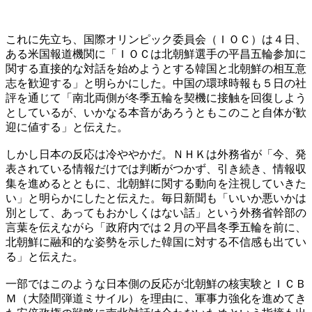
これに先立ち、国際オリンピック委員会（ＩＯＣ）は４日、
ある米国報道機関に「ＩＯＣは北朝鮮選手の平昌五輪参加に
関する直接的な対話を始めようとする韓国と北朝鮮の相互意
志を歓迎する」と明らかにした。中国の環球時報も５日の社
評を通じて「南北両側が冬季五輪を契機に接触を回復しよう
としているが、いかなる本音があろうともこのこと自体が歓
迎に値する」と伝えた。
しかし日本の反応は冷ややかだ。ＮＨＫは外務省が「今、発
表されている情報だけでは判断がつかず、引き続き、情報収
集を進めるとともに、北朝鮮に関する動向を注視していきた
い」と明らかにしたと伝えた。毎日新聞も「いいか悪いかは
別として、あってもおかしくはない話」という外務省幹部の
言葉を伝えながら「政府内では２月の平昌冬季五輪を前に、
北朝鮮に融和的な姿勢を示した韓国に対する不信感も出てい
る」と伝えた。
一部ではこのような日本側の反応が北朝鮮の核実験とＩＣＢ
Ｍ（大陸間弾道ミサイル）を理由に、軍事力強化を進めてき