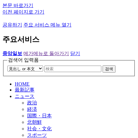
본문 바로가기
이전 페이지로 가기
공유하기
주요 서비스 메뉴 열기
주요서비스
중앙일보
메가메뉴로 돌아가기
닫기
검색어 입력폼
검색
HOME
最新記事
ニュース
政治
経済
国際・日本
北朝鮮
社会・文化
スポーツ