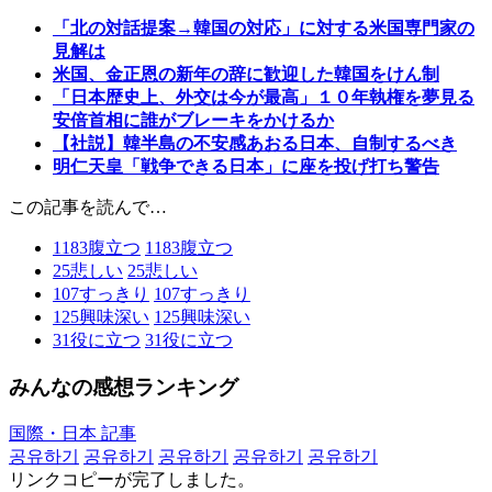
「北の対話提案→韓国の対応」に対する米国専門家の
見解は
米国、金正恩の新年の辞に歓迎した韓国をけん制
「日本歴史上、外交は今が最高」１０年執権を夢見る
安倍首相に誰がブレーキをかけるか
【社説】韓半島の不安感あおる日本、自制するべき
明仁天皇「戦争できる日本」に座を投げ打ち警告
この記事を読んで…
1183
腹立つ
1183
腹立つ
25
悲しい
25
悲しい
107
すっきり
107
すっきり
125
興味深い
125
興味深い
31
役に立つ
31
役に立つ
みんなの感想ランキング
国際・日本 記事
공유하기
공유하기
공유하기
공유하기
공유하기
リンクコピーが完了しました。