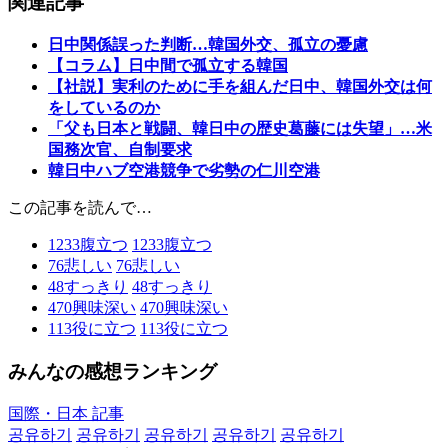
関連記事
日中関係誤った判断…韓国外交、孤立の憂慮
【コラム】日中間で孤立する韓国
【社説】実利のために手を組んだ日中、韓国外交は何
をしているのか
「父も日本と戦闘、韓日中の歴史葛藤には失望」…米
国務次官、自制要求
韓日中ハブ空港競争で劣勢の仁川空港
この記事を読んで…
1233
腹立つ
1233
腹立つ
76
悲しい
76
悲しい
48
すっきり
48
すっきり
470
興味深い
470
興味深い
113
役に立つ
113
役に立つ
みんなの感想ランキング
国際・日本 記事
공유하기
공유하기
공유하기
공유하기
공유하기