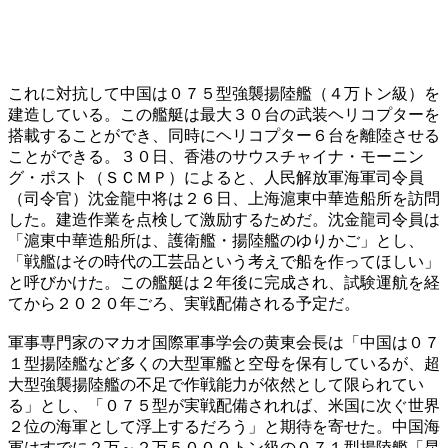
これに対抗して中国は０７５型強襲揚陸艦（４万トン級）を
建造している。この艦艇は最大３０台の武装ヘリコプターを
搭載することができ、同時にヘリコプター６台を離陸させる
ことができる。３０日、香港のサウスチャイナ・モーニン
グ・ポスト（ＳＣＭＰ）によると、人民解放軍海軍司令員
（司令官）沈金龍中将は２６日、上海滬東中華造船所を訪問
した。建造作業を点検して激励するためだ。沈金龍司令員は
「滬東中華造船所は、護衛艦・揚陸艦のゆりかご」とし、
「戦艦はその時代の工芸品という考えで船を作ってほしい」
と呼びかけた。この艦艇は２年後に完成され、試験運航を経
てから２０２０年ごろ、実戦配備される予定だ。
軍事専門家のマカオ国際軍事学会の黄東会長は「中国は０７
１型揚陸艦など多くの大型軍艦と空母を保有しているが、超
大型強襲揚陸艦の不足で作戦能力が依然として限られてい
る」とし、「０７５型が実戦配備されれば、米国に次ぐ世界
２位の海軍として浮上するだろう」と期待を寄せた。中国海
軍はすでに２万～２万５０００トン級の０７１型揚陸艦「昆