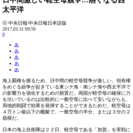
太平洋
ⓒ 中央日報/中央日報日本語版
2017.03.31 09:59
0
あ
あ
あ
あ
あ
海上覇権を握るため、日中間の軽空母競争が激しい。領有権
をめぐる紛争が起きている東シナ海・南シナ海や西太平洋で
の影響力を強化するための措置だ。両国が軽空母の確保に力
を注いでいるのは比較的に一般空母に比べて安いながらも、
局地的戦闘で効果を発揮することができるためだ。軽空母は
４万トン級以下の艦艇で、一般空母の半分、または３分の２
規模だ。
日本の海上自衛隊は２２日、軽空母である「加賀」を実戦に