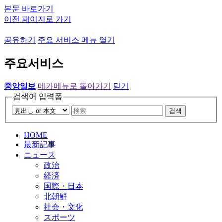
본문 바로가기
이전 페이지로 가기
공유하기
주요 서비스 메뉴 열기
주요서비스
중앙일보
메가메뉴로 돌아가기
닫기
검색어 입력폼
검색
HOME
最新記事
ニュース
政治
経済
国際・日本
北朝鮮
社会・文化
スポーツ