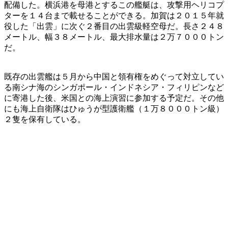
配備した。横浜港を母港とするこの艦艇は、攻撃用ヘリコプ
ターを１４台まで載せることができる。加賀は２０１５年就
役した「出雲」に次ぐ２番目の出雲級軽空母だ。長さ２４８
メートル、幅３８メートル、最大排水量は２万７０００トン
だ。
既存の出雲艦は５月から中国と領有権をめぐって対立してい
る南シナ海のシンガポール・インドネシア・フィリピンなど
に寄港した後、米国との海上演習に参加する予定だ。その他
にも海上自衛隊はひゅうが型護衛艦（１万８０００トン級）
２隻を保有している。