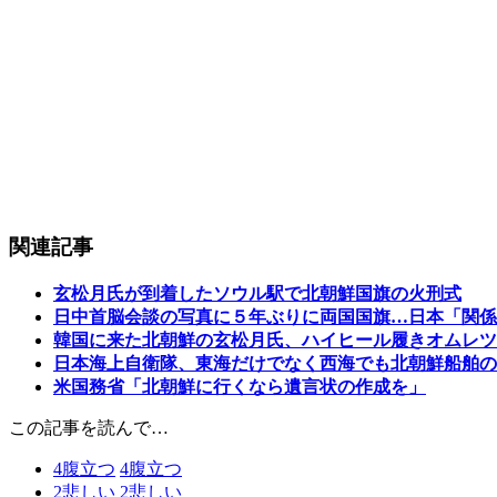
関連記事
玄松月氏が到着したソウル駅で北朝鮮国旗の火刑式
日中首脳会談の写真に５年ぶりに両国国旗…日本「関係
韓国に来た北朝鮮の玄松月氏、ハイヒール履きオムレツ
日本海上自衛隊、東海だけでなく西海でも北朝鮮船舶の
米国務省「北朝鮮に行くなら遺言状の作成を」
この記事を読んで…
4
腹立つ
4
腹立つ
2
悲しい
2
悲しい