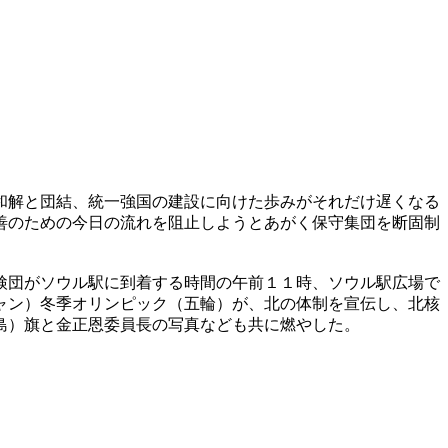
和解と団結、統一強国の建設に向けた歩みがそれだけ遅くなる
善のための今日の流れを阻止しようとあがく保守集団を断固制
検団がソウル駅に到着する時間の午前１１時、ソウル駅広場で
ャン）冬季オリンピック（五輪）が、北の体制を宣伝し、北核
島）旗と金正恩委員長の写真なども共に燃やした。