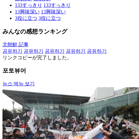
133
すっきり
133
すっきり
13
興味深い
13
興味深い
3
役に立つ
3
役に立つ
みんなの感想ランキング
北朝鮮 記事
공유하기
공유하기
공유하기
공유하기
공유하기
リンクコピーが完了しました。
포토뷰어
뉴스 메뉴 보기