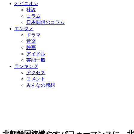
オピニオン
社説
コラム
日本関係のコラム
エンタメ
ドラマ
音楽
映画
アイドル
芸能一般
ランキング
アクセス
コメント
みんなの感想
北朝鮮国旗燃やすパフォーマンスに…北