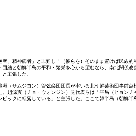
逆者、精神病者」と非難し「（彼らを）そのまま置けば民族的
・団結と朝鮮半島の平和・繁栄を心から望むなら、南北関係改
」と主張した。
池淵（サムジヨン）管弦楽団団長が率いる北朝鮮芸術団事前点
た。趙源震（チョ・ウォンジン）党代表らは「平昌（ピョンチ
ンピックに転落している」と主張した。ここで韓半島（朝鮮半