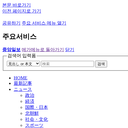
본문 바로가기
이전 페이지로 가기
공유하기
주요 서비스 메뉴 열기
주요서비스
중앙일보
메가메뉴로 돌아가기
닫기
검색어 입력폼
검색
HOME
最新記事
ニュース
政治
経済
国際・日本
北朝鮮
社会・文化
スポーツ