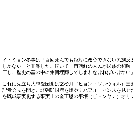
イ・ミョン参事は「百回死んでも絶対に改心できない民族反
しかない」と非難した。続いて「南朝鮮の人民が民族の和解
圧し、歴史の墓の中に集団埋葬してしまわなければいけない
これに先立ち大韓愛国党は玄松月（ヒョン・ソンウォル）三
記者会見を開き、北朝鮮国旗を燃やすパフォーマンスを見せ
を既成事実化する事実上の金正恩の平壌（ピョンヤン）オリ