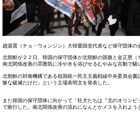
趙源震（チョ・ウォンジン）大韓愛国党代表など保守団体の
北朝鮮が２２日、韓国の保守団体が北朝鮮の国旗と金正恩（
南北関係改善の雰囲気に冷や水を浴びせるむやみな言動で騒
北朝鮮の対南機構である祖国統一民主主義戦線中央委員会書
惨な破滅だけだ」という立場表明文を発表した。
また韓国の保守団体に向かって「狂犬たちは『北のオリンピ
で敢行した。南北関係改善の流れになんとかメスを入れよう