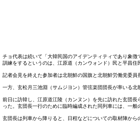
チョ代表は続いて「大韓民国のアイデンティティであり象徴
訓練をするというのは、江原道（カンウォンド）民と平昌住
記者会見を終えた参加者は北朝鮮の国旗と北朝鮮労働党委員
一方、玄松月三池淵（サムジヨン）管弦楽団団長が率いる北
前日に訪韓し、江原道江陵（カンヌン）を先に訪れた玄団長
った。玄団長一行のために臨時編成された同列車には、一般
玄団長は列車から降りると、日程などについての取材陣から