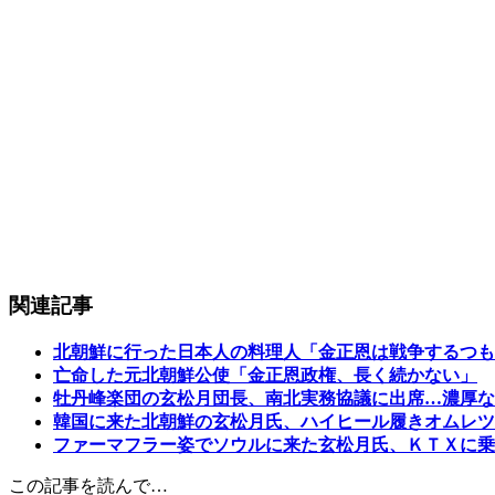
関連記事
北朝鮮に行った日本人の料理人「金正恩は戦争するつも
亡命した元北朝鮮公使「金正恩政権、長く続かない」
牡丹峰楽団の玄松月団長、南北実務協議に出席…濃厚な
韓国に来た北朝鮮の玄松月氏、ハイヒール履きオムレツ
ファーマフラー姿でソウルに来た玄松月氏、ＫＴＸに乗
この記事を読んで…