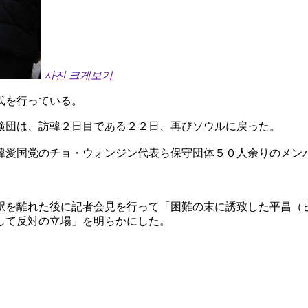
사진 크게보기
式を行っている。
検団は、訪韓２日目である２２日、再びソウルに戻った。
韓愛国党のチョ・ウォンジン代表ら保守団体５０人余りのメン
駅を離れた後に記者会見を行って「困難の末に誘致した平昌（
して反対の立場」を明らかにした。