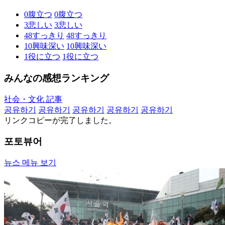
0
腹立つ
0
腹立つ
3
悲しい
3
悲しい
48
すっきり
48
すっきり
10
興味深い
10
興味深い
1
役に立つ
1
役に立つ
みんなの感想ランキング
社会・文化 記事
공유하기
공유하기
공유하기
공유하기
공유하기
リンクコピーが完了しました。
포토뷰어
뉴스 메뉴 보기