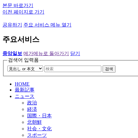
본문 바로가기
이전 페이지로 가기
공유하기
주요 서비스 메뉴 열기
주요서비스
중앙일보
메가메뉴로 돌아가기
닫기
검색어 입력폼
검색
HOME
最新記事
ニュース
政治
経済
国際・日本
北朝鮮
社会・文化
スポーツ