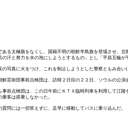
である太極旗をなくし、国籍不明の朝鮮半島旗を登場させ、北
民の汗と努力を水の泡にしようとするもの」とし「平昌五輪が
長の写真に火をつけ、これを制止しようとした警察ともみ合い
朝鮮芸術団事前点検団は、訪韓２日目の２２日、ソウルの公演
ら事前点検団は、この日午前にＫＴＸ臨時列車を利用して江陵
の乗客は搭乗しなかった。
の質問には一切答えずに、足早に移動してバスに乗り込んだ。