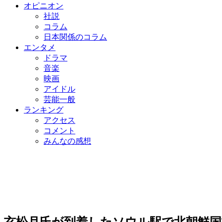
オピニオン
社説
コラム
日本関係のコラム
エンタメ
ドラマ
音楽
映画
アイドル
芸能一般
ランキング
アクセス
コメント
みんなの感想
玄松月氏が到着したソウル駅で北朝鮮国