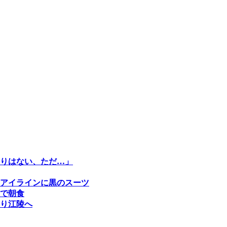
りはない、ただ…」
アイラインに黒のスーツ
で朝食
り江陵へ