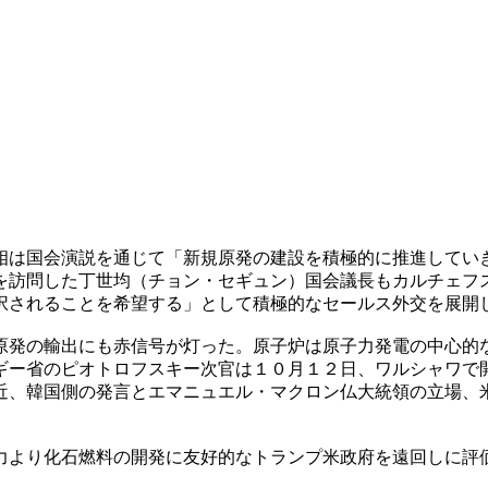
相は国会演説を通じて「新規原発の建設を積極的に推進してい
を訪問した丁世均（チョン・セギュン）国会議長もカルチェフ
択されることを希望する」として積極的なセールス外交を展開
原発の輸出にも赤信号が灯った。原子炉は原子力発電の中心的
ギー省のピオトロフスキー次官は１０月１２日、ワルシャワで
近、韓国側の発言とエマニュエル・マクロン仏大統領の立場、
。
力より化石燃料の開発に友好的なトランプ米政府を遠回しに評