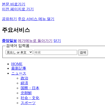
본문 바로가기
이전 페이지로 가기
공유하기
주요 서비스 메뉴 열기
주요서비스
중앙일보
메가메뉴로 돌아가기
닫기
검색어 입력폼
검색
HOME
最新記事
ニュース
政治
経済
国際・日本
北朝鮮
社会・文化
スポーツ