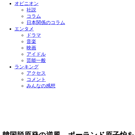
オピニオン
社説
コラム
日本関係のコラム
エンタメ
ドラマ
音楽
映画
アイドル
芸能一般
ランキング
アクセス
コメント
みんなの感想
韓国脱原発の逆風、ポーランド原子炉を