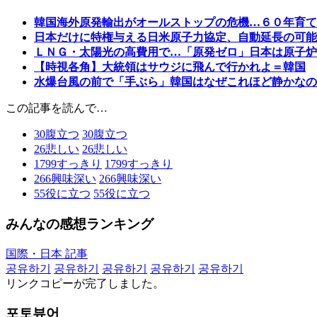
韓国海外原発輸出がオールストップの危機…６０年育て
日本だけに特権与える日米原子力協定、自動延長の可能
ＬＮＧ・太陽光の高費用で…「原発ゼロ」日本は原子炉
【時視各角】大統領はサウジに飛んで行かれよ＝韓国
水爆台風の前で「手ぶら」韓国はなぜこれほど静かなの
この記事を読んで…
30
腹立つ
30
腹立つ
26
悲しい
26
悲しい
1799
すっきり
1799
すっきり
266
興味深い
266
興味深い
55
役に立つ
55
役に立つ
みんなの感想ランキング
国際・日本 記事
공유하기
공유하기
공유하기
공유하기
공유하기
リンクコピーが完了しました。
포토뷰어