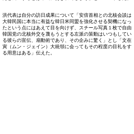
洪代表は自分の訪日成果について「安倍首相との北核会談は
大韓民国に本当に有益な韓日米同盟を強化させる契機になっ
たという点にはあえて目を向けず、スチール写真１枚で自由
韓国党の北核外交を蔑もうとする左派の策動はいつもしてい
る彼らの宣伝、扇動術であり、その企みに驚く」とし「文在
寅（ムン・ジェイン）大統領に会ってもその程度の目礼をす
る用意はある」伝えた。