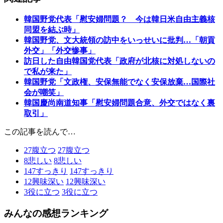
韓国野党代表「慰安婦問題？ 今は韓日米自由主義核
同盟を結ぶ時」
韓国野党、文大統領の訪中をいっせいに批判…「朝貢
外交」「外交惨事」
訪日した自由韓国党代表「政府が北核に対処しないの
で私が来た」
韓国野党「文政権、安保無能でなく安保放棄…国際社
会が嘲笑」
韓国慶尚南道知事「慰安婦問題合意、外交ではなく裏
取引」
この記事を読んで…
27
腹立つ
27
腹立つ
8
悲しい
8
悲しい
147
すっきり
147
すっきり
12
興味深い
12
興味深い
3
役に立つ
3
役に立つ
みんなの感想ランキング