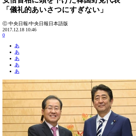
「儀礼的あいさつにすぎない」
ⓒ 中央日報/中央日報日本語版
2017.12.18 10:46
0
あ
あ
あ
あ
あ