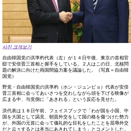
사진 크게보기
自由韓国党の洪準杓代表（左）が１４日午後、東京の首相官
邸で安倍晋三首相と握手をしている。２人はこの日、北核問
題の解決に向けた両国間協力案を議論した。（写真＝自由韓
国党）
野党・自由韓国党の洪準杓（ホン・ジュンピョ）代表が安倍
晋三首相に会ってあいさつを交わしながら頭を下げる映像が
広まる中、与党側に「あきれる」という反応を見せた。
洪代表は１８日午前、フェイスブックで「わが国を小国、中
国を大国として謁見、朝貢外交をして国の格を傷つけた勢力
が、外国の元首に会って儀礼的な目礼をしたことを屈辱外交
だと云々するとは本当にあきれてしまう」とコメントした。