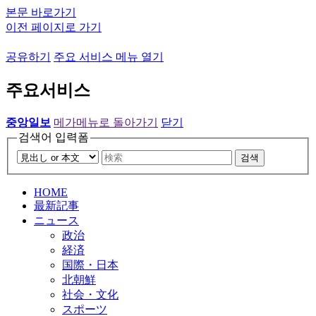
본문 바로가기
이전 페이지로 가기
공유하기
주요 서비스 메뉴 열기
주요서비스
중앙일보
메가메뉴로 돌아가기
닫기
검색어 입력폼
검색
HOME
最新記事
ニュース
政治
経済
国際・日本
北朝鮮
社会・文化
スポーツ