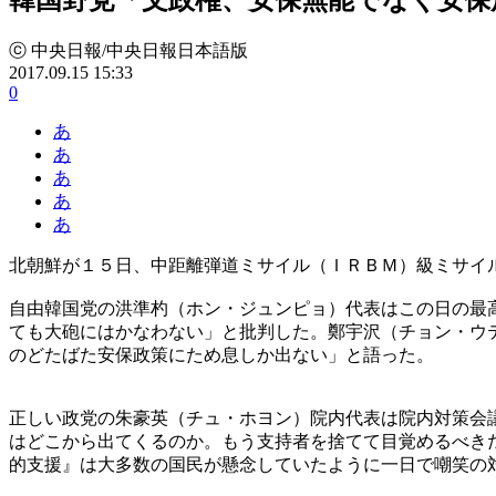
ⓒ 中央日報/中央日報日本語版
2017.09.15 15:33
0
あ
あ
あ
あ
あ
北朝鮮が１５日、中距離弾道ミサイル（ＩＲＢＭ）級ミサイ
自由韓国党の洪準杓（ホン・ジュンピョ）代表はこの日の最
ても大砲にはかなわない」と批判した。鄭宇沢（チョン・ウ
のどたばた安保政策にため息しか出ない」と語った。
正しい政党の朱豪英（チュ・ホヨン）院内代表は院内対策会
はどこから出てくるのか。もう支持者を捨てて目覚めるべき
的支援』は大多数の国民が懸念していたように一日で嘲笑の