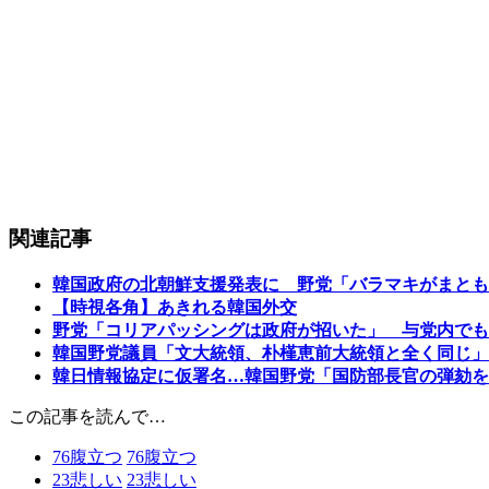
関連記事
韓国政府の北朝鮮支援発表に 野党「バラマキがまとも
【時視各角】あきれる韓国外交
野党「コリアパッシングは政府が招いた」 与党内でも
韓国野党議員「文大統領、朴槿恵前大統領と全く同じ」
韓日情報協定に仮署名…韓国野党「国防部長官の弾劾を
この記事を読んで…
76
腹立つ
76
腹立つ
23
悲しい
23
悲しい