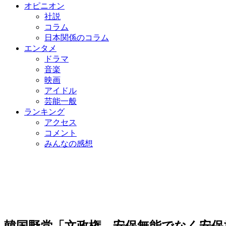
オピニオン
社説
コラム
日本関係のコラム
エンタメ
ドラマ
音楽
映画
アイドル
芸能一般
ランキング
アクセス
コメント
みんなの感想
韓国野党「文政権、安保無能でなく安保