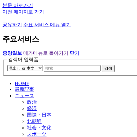
본문 바로가기
이전 페이지로 가기
공유하기
주요 서비스 메뉴 열기
주요서비스
중앙일보
메가메뉴로 돌아가기
닫기
검색어 입력폼
검색
HOME
最新記事
ニュース
政治
経済
国際・日本
北朝鮮
社会・文化
スポーツ