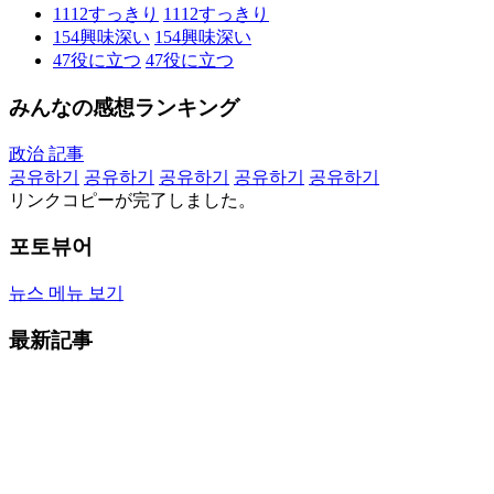
1112
すっきり
1112
すっきり
154
興味深い
154
興味深い
47
役に立つ
47
役に立つ
みんなの感想ランキング
政治 記事
공유하기
공유하기
공유하기
공유하기
공유하기
リンクコピーが完了しました。
포토뷰어
뉴스 메뉴 보기
最新記事