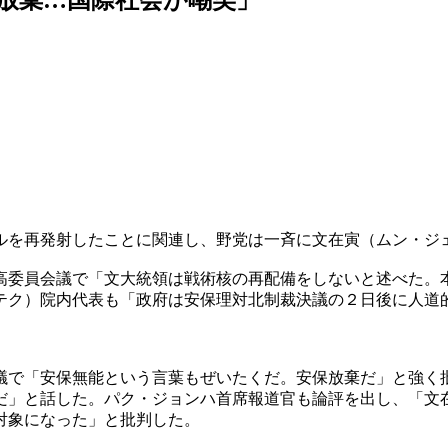
ルを再発射したことに関連し、野党は一斉に文在寅（ムン・ジ
高委員会議で「文大統領は戦術核の再配備をしないと述べた。
テク）院内代表も「政府は安保理対北制裁決議の２日後に人道
議で「安保無能という言葉もぜいたくだ。安保放棄だ」と強く
だ」と話した。パク・ジョンハ首席報道官も論評を出し、「文
対象になった」と批判した。