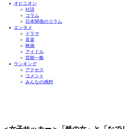
オピニオン
社説
コラム
日本関係のコラム
エンタメ
ドラマ
音楽
映画
アイドル
芸能一般
ランキング
アクセス
コメント
みんなの感想
＜女子サッカー＞「鉄の女」と「なでし