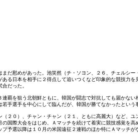
はまだ慰めがあった。池笑然（チ・ソヨン、２６、チェルシー
がある日本を相手に２得点して追いつくなど印象的な競技力を
試合だった。
３連覇を狙う北朝鮮ともに、韓国が闘志で対抗しても届かない
は若手選手を中心にして臨んだが、韓国が勝てなかったという
ン（２０）、チャン・チャン（２１、ともに高麗大）など、ユ
月の国際大会をはじめ、Ａマッチを続けて着実に競技感覚を高
ップ予選以降は１０月の米国遠征２連戦のほか特にＡマッチが