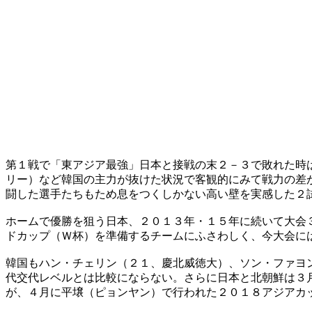
第１戦で「東アジア最強」日本と接戦の末２－３で敗れた時
リー）など韓国の主力が抜けた状況で客観的にみて戦力の差
闘した選手たちもため息をつくしかない高い壁を実感した２
ホームで優勝を狙う日本、２０１３年・１５年に続いて大会
ドカップ（Ｗ杯）を準備するチームにふさわしく、今大会に
韓国もハン・チェリン（２１、慶北威徳大）、ソン・ファヨ
代交代レベルとは比較にならない。さらに日本と北朝鮮は３
が、４月に平壌（ピョンヤン）で行われた２０１８アジアカ