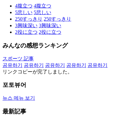
4
腹立つ
4
腹立つ
5
悲しい
5
悲しい
250
すっきり
250
すっきり
3
興味深い
3
興味深い
2
役に立つ
2
役に立つ
みんなの感想ランキング
スポーツ 記事
공유하기
공유하기
공유하기
공유하기
공유하기
リンクコピーが完了しました。
포토뷰어
뉴스 메뉴 보기
最新記事