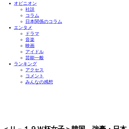
オピニオン
社説
コラム
日本関係のコラム
エンタメ
ドラマ
音楽
映画
アイドル
芸能一般
ランキング
アクセス
コメント
みんなの感想
＜Ｕ－１９Ｗ杯女子＞韓国、強豪・日本