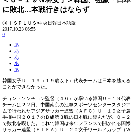
に敗北…本戦行きはならず
ⓒ ＩＳＰＬＵＳ/中央日報日本語版
2017.10.23 06:55
0
あ
あ
あ
あ
あ
韓国女子Ｕ－１９（１９歳以下）代表チームは日本を越える
ことができなかった。
チョン・ソンチョン監督（４６）が率いる韓国Ｕ－１９代表
チームは２２日、中国南京の江寧スポーツセンタースタジア
ムで行われたアジアサッカー連盟（ＡＦＣ）Ｕ－１９女子選
手権中国２０１７のＢ組第３戦の日本戦に臨んだが、０－２
で敗北を喫した。これで韓国は来年フランスで開かれる国際
サッカー連盟（ＦＩＦＡ）Ｕ－２０女子ワールドカップ（Ｗ