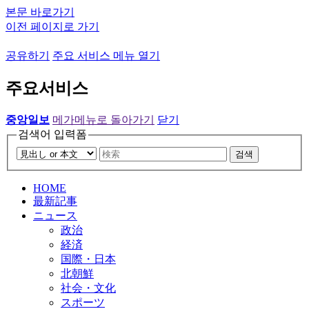
본문 바로가기
이전 페이지로 가기
공유하기
주요 서비스 메뉴 열기
주요서비스
중앙일보
메가메뉴로 돌아가기
닫기
검색어 입력폼
검색
HOME
最新記事
ニュース
政治
経済
国際・日本
北朝鮮
社会・文化
スポーツ