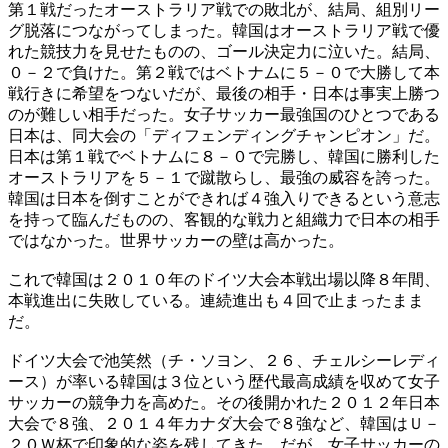
第１戦だったオーストラリア戦での敗北が、結局、組別リー
グ脱落につながってしまった。韓国はオーストラリア戦で優
れた競技力を見せたものの、ゴール決定力に泣いた。結局、
０－２で負けた。第２戦ではベトナムに５－０で大勝して本
戦行きに希望をつないだが、最後の相手・日本は事実上勝つ
のが難しい相手だった。女子サッカー最強国のひとつである
日本は、同大会の「ディフェンディングチャンピオン」だ。
日本は第１戦でベトナムに８－０で完勝し、韓国に勝利した
オーストラリアを５－１で蹴散らし、最強の威容を誇った。
韓国は日本を倒すことができれば４強入りできるという意志
を持って臨んだものの、客観的な戦力と組織力で日本の相手
ではなかった。世界サッカーの壁は高かった。
これで韓国は２０１０年のドイツ大会本戦出場以降８年間、
本戦進出に失敗している。連続進出も４回で止まったまま
だ。
ドイツ大会で池笑然（チ・ソヨン、２６、チェルシーレディ
ース）が率いる韓国は３位という歴代最高成績を収めて女子
サッカーの競争力を高めた。その後開かれた２０１２年日本
大会で８強、２０１４年カナダ大会で８強など、韓国はＵ－
２０Ｗ杯で印象的な姿を残してきた。だが、女子サッカーの