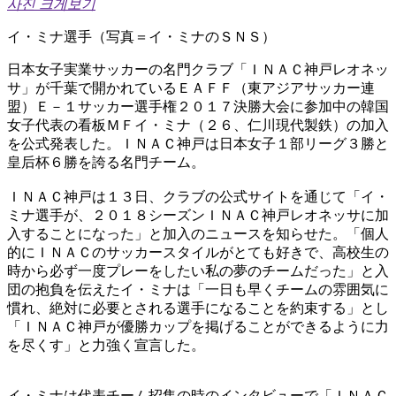
사진 크게보기
イ・ミナ選手（写真＝イ・ミナのＳＮＳ）
日本女子実業サッカーの名門クラブ「ＩＮＡＣ神戸レオネッ
サ」が千葉で開かれているＥＡＦＦ（東アジアサッカー連
盟）Ｅ－１サッカー選手権２０１７決勝大会に参加中の韓国
女子代表の看板ＭＦイ・ミナ（２６、仁川現代製鉄）の加入
を公式発表した。ＩＮＡＣ神戸は日本女子１部リーグ３勝と
皇后杯６勝を誇る名門チーム。
ＩＮＡＣ神戸は１３日、クラブの公式サイトを通じて「イ・
ミナ選手が、２０１８シーズンＩＮＡＣ神戸レオネッサに加
入することになった」と加入のニュースを知らせた。「個人
的にＩＮＡＣのサッカースタイルがとても好きで、高校生の
時から必ず一度プレーをしたい私の夢のチームだった」と入
団の抱負を伝えたイ・ミナは「一日も早くチームの雰囲気に
慣れ、絶対に必要とされる選手になることを約束する」とし
「ＩＮＡＣ神戸が優勝カップを掲げることができるように力
を尽くす」と力強く宣言した。
イ・ミナは代表チーム招集の時のインタビューで「ＩＮＡＣ