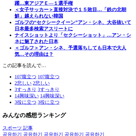
躍…東アジアＥ―１選手権
＜女子サッカー＞直接対決で１５敗目…「鉄の北朝
鮮」越えられない韓国
ゴルフの“セクシークイーン”アン・シネ、大谷抜いて
日本最多検索アスリートに
ナイスショットより「セクシーショット」…アン・シ
ネに魅了された日本
＜ゴルフ＞アン・シネ、予選落ちしても日本で大人
気…その理由は？
この記事を読んで…
107
腹立つ
107
腹立つ
2
悲しい
2
悲しい
3
すっきり
3
すっきり
14
興味深い
14
興味深い
3
役に立つ
3
役に立つ
みんなの感想ランキング
スポーツ 記事
공유하기
공유하기
공유하기
공유하기
공유하기