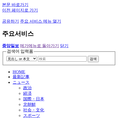
본문 바로가기
이전 페이지로 가기
공유하기
주요 서비스 메뉴 열기
주요서비스
중앙일보
메가메뉴로 돌아가기
닫기
검색어 입력폼
검색
HOME
最新記事
ニュース
政治
経済
国際・日本
北朝鮮
社会・文化
スポーツ