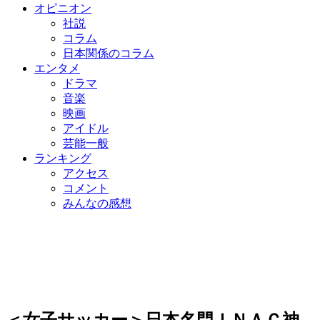
オピニオン
社説
コラム
日本関係のコラム
エンタメ
ドラマ
音楽
映画
アイドル
芸能一般
ランキング
アクセス
コメント
みんなの感想
＜女子サッカー＞日本名門ＩＮＡＣ神