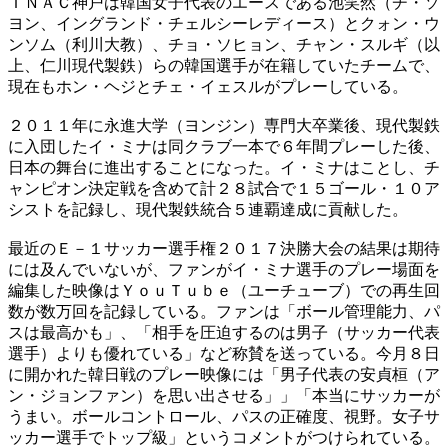
ＩＮＡＣ神戸は韓国女子代表のエースである池笑然（チ・ソ
ヨン、イングランド・チェルシーレディース）とクォン・ウ
ンソム（利川大教）、チョ・ソヒョン、チャン・スルギ（以
上、仁川現代製鉄）らの韓国選手が在籍していたチームで、
現在もホン・ヘジとチェ・イェスルがプレーしている。
２０１１年に永進大学（ヨンジン）専門大卒業後、現代製鉄
に入団したイ・ミナは同クラブ一本で６年間プレーした後、
日本の舞台に進出することになった。イ・ミナはことし、チ
ャンピオン決定戦を含めて計２８試合で１５ゴール・１０ア
シストを記録し、現代製鉄統合５連覇達成に貢献した。
最近のＥ－１サッカー選手権２０１７決勝大会の結果は期待
には及んでいないが、ファンがイ・ミナ選手のプレー場面を
編集した映像はＹｏｕＴｕｂｅ（ユーチューブ）での再生回
数が数万回を記録している。ファンは「ボール管理能力、パ
スは最高かも」、「相手を圧迫するのは男子（サッカー代表
選手）よりも優れている」など称賛を送っている。今月８日
に開かれた韓日戦のプレー映像には「男子代表の安貞桓（ア
ン・ジョンファン）を思い出させる」」「本当にサッカーが
うまい。ボールコントロール、パスの正確度、視野。女子サ
ッカー選手でトップ級」というコメントがつけられている。