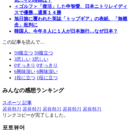
気…その理由は？
＜ゴルフ＞「復活」した申智愛、日本ニトリレイディ
スで優勝…通算１４勝
旭日旗に覆われた英誌「トップギア」の表紙、「無概
念」批判に
韓国人、今年８人に１人が日本旅行…なぜ日本？
この記事を読んで…
59
腹立つ
59
腹立つ
3
悲しい
3
悲しい
0
すっきり
0
すっきり
6
興味深い
6
興味深い
1
役に立つ
1
役に立つ
みんなの感想ランキング
スポーツ 記事
공유하기
공유하기
공유하기
공유하기
공유하기
リンクコピーが完了しました。
포토뷰어