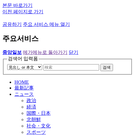
본문 바로가기
이전 페이지로 가기
공유하기
주요 서비스 메뉴 열기
주요서비스
중앙일보
메가메뉴로 돌아가기
닫기
검색어 입력폼
검색
HOME
最新記事
ニュース
政治
経済
国際・日本
北朝鮮
社会・文化
スポーツ