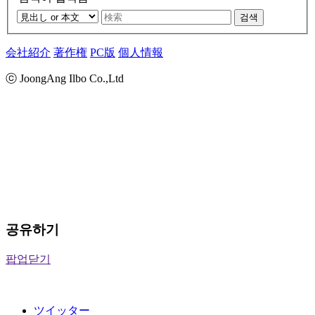
검색
会社紹介
著作権
PC版
個人情報
ⓒ JoongAng Ilbo Co.,Ltd
공유하기
팝업닫기
ツイッター