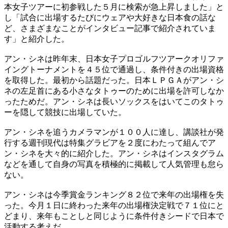
本女子ツアーに初参戦した５月に検索が急上昇しました」と
し「試合に出場するたびにウェアや大好きな日本食の話な
ど、さまざまなことがインタビュー記事で紹介されていま
す」と紹介した。
アン・シネは昨年末、日本女子プロゴルフツアークオリファ
イングトーナメントを４５位で通過し、条件付きの出場資格
を取得した。最初から話題だった。日本ＬＰＧＡがアン・シ
ネの左足首にある小さなタトゥーのために出場を許可しなか
ったためだ。アン・シネは長いソックスをはいてこのタトゥ
ーを隠して競技に出場していた。
アン・シネを追うカメラマンが１００人に達し、講談社が発
行する週刊現代は特集グラビアを２度にわたって組んでア
ン・シネを大々的に紹介した。アン・シネはインスタグラム
などを通して自身の写真を積極的に掲載して人気管理も怠ら
ない。
アン・シネは今季賞金ランキング８２位で来年の出場権を失
った。今月１日に終わった来年の出場権決定戦で７１位にと
どまり、来年もことしと同じように条件付きシードで日本で
活動する考えだ。