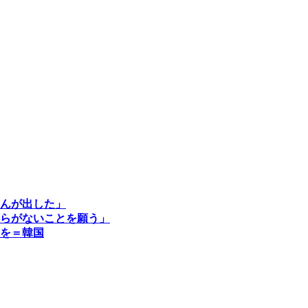
んが出した」
らがないことを願う」
を＝韓国