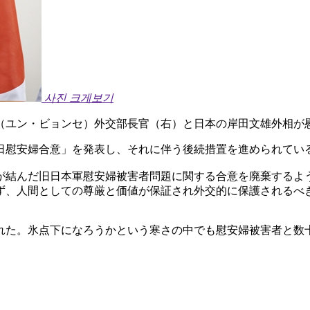
사진 크게보기
（ユン・ビョンセ）外交部長官（右）と日本の岸田文雄外相が
日慰安婦合意」を発表し、それに伴う後続措置を進められてい
が結んだ旧日本軍慰安婦被害者問題に関する合意を廃棄するよ
ず、人間としての尊厳と価値が保証され外交的に保護されるべ
れた。氷点下になろうかという寒さの中でも慰安婦被害者と数