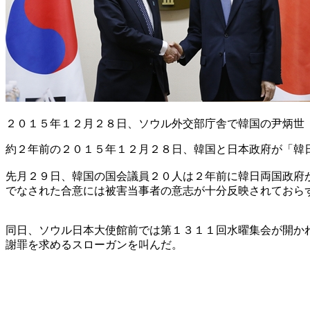
２０１５年１２月２８日、ソウル外交部庁舎で韓国の尹炳世
約２年前の２０１５年１２月２８日、韓国と日本政府が「韓
先月２９日、韓国の国会議員２０人は２年前に韓日両国政府
でなされた合意には被害当事者の意志が十分反映されておら
同日、ソウル日本大使館前では第１３１１回水曜集会が開か
謝罪を求めるスローガンを叫んだ。