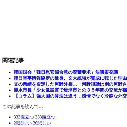
関連記事
韓国国会「韓日慰安婦合意の廃棄要求」決議案発議
韓日軍事情報協定の延長、文大統領が賛成に転じた理由
父の業績を否定した河野外相…「河野談話は別の河野さ
麗水市長「少女像設置で唐津市との３５年間の交流が揺
【コラム】強大国の算法は違う…感情でなく冷静な外交
この記事を読んで…
333
腹立つ
333
腹立つ
20
悲しい
20
悲しい