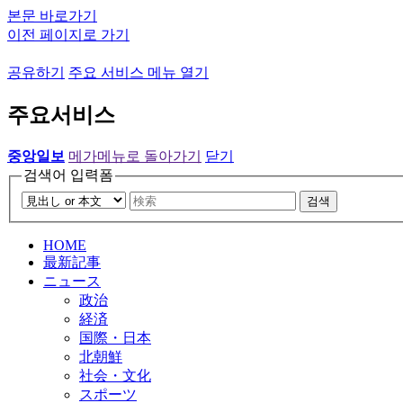
본문 바로가기
이전 페이지로 가기
공유하기
주요 서비스 메뉴 열기
주요서비스
중앙일보
메가메뉴로 돌아가기
닫기
검색어 입력폼
검색
HOME
最新記事
ニュース
政治
経済
国際・日本
北朝鮮
社会・文化
スポーツ