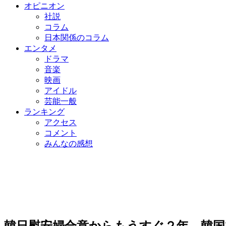
オピニオン
社説
コラム
日本関係のコラム
エンタメ
ドラマ
音楽
映画
アイドル
芸能一般
ランキング
アクセス
コメント
みんなの感想
韓日慰安婦合意からもうすぐ２年…韓