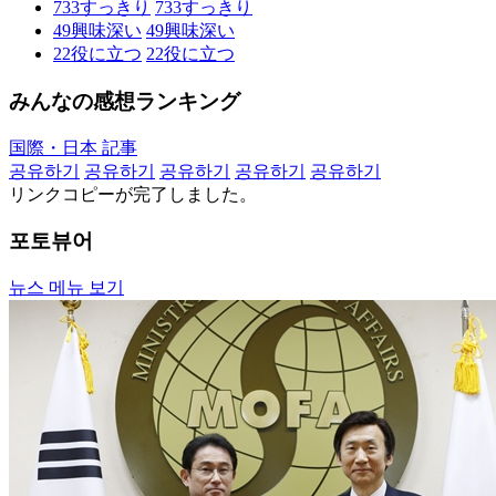
733
すっきり
733
すっきり
49
興味深い
49
興味深い
22
役に立つ
22
役に立つ
みんなの感想ランキング
国際・日本 記事
공유하기
공유하기
공유하기
공유하기
공유하기
リンクコピーが完了しました。
포토뷰어
뉴스 메뉴 보기