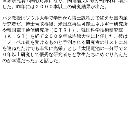
世界研究者の関心対象になり、関連論文の数が桁外れに増加
した。昨年には２０００本以上の研究結果が出た。
パク教授はソウル大学で学部から博士課程まで終えた国内派
研究者だ。博士号取得後、米国立再生可能エネルギー研究所
や韓国電子通信研究所（ＥＴＲＩ）、韓国科学技術研究院
（ＫＩＳＴ）を経て２００９年成均館大学に赴任した。彼は
「ノーベル賞を受けるものと予測される研究者のリストに名
を連ねただけでも非常に光栄」とし「太陽電池の一分野で２
０年以上研究して優秀な研究者らと学生たちにめぐり合えた
のが幸運だった」と話した。