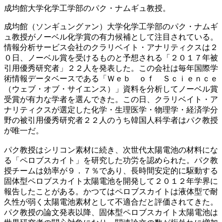
成均館大学化学工学部のパク・ナムギュ教授。
成均館（ソンギュングァン）大学化学工学部のパク・ナムギ
ュ教授がノーベル化学賞の有力候補として注目されている。
情報分析サービス会社のクラリベイト・アナリティクスは２
０日、ノーベル賞を受けるものと予想される「２０１７年被
引用優秀研究者」２２人を発表した。この会社は毎年国際学
術情報データベースである「Ｗｅｂ ｏｆ Ｓｃｉｅｎｃｅ
（ウェブ・オブ・サイエンス）」資料を分析してノーベル賞
受賞が有力な学者を選んできた。この日、クラリベイト・ア
ナリティクスが選定した化学・生理医学・物理学・経済学分
野の被引用優秀研究者２２人のうち韓国人科学者はパク教授
が唯一だ。
パク教授はシリコン素材に続き、次世代太陽電池の材料にな
る「ペロブスカイト」を研究した功労を認められた。パク教
授チームは効率が９．７％であり、長時間安定的に駆動する
固体型ペロブスカイト太陽電池を開発して２０１２年学界に
報告したことがある。かつてはペロブスカイトは液体型で耐
久性が弱く太陽電池素材として不適合だと評価されてきた。
パク教授の論文発表以降、固体型ペロブスカイト太陽電池は