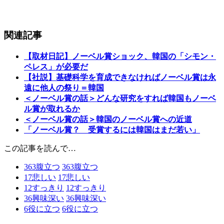
関連記事
【取材日記】ノーベル賞ショック、韓国の「シモン・
ペレス」が必要だ
【社説】基礎科学を育成できなければノーベル賞は永
遠に他人の祭り＝韓国
＜ノーベル賞の話＞どんな研究をすれば韓国もノーベ
ル賞が取れるか
＜ノーベル賞の話＞韓国のノーベル賞への近道
「ノーベル賞？ 受賞するには韓国はまだ若い」
この記事を読んで…
363
腹立つ
363
腹立つ
17
悲しい
17
悲しい
12
すっきり
12
すっきり
36
興味深い
36
興味深い
6
役に立つ
6
役に立つ