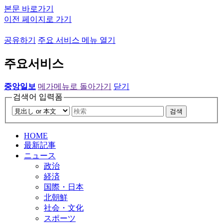
본문 바로가기
이전 페이지로 가기
공유하기
주요 서비스 메뉴 열기
주요서비스
중앙일보
메가메뉴로 돌아가기
닫기
검색어 입력폼
검색
HOME
最新記事
ニュース
政治
経済
国際・日本
北朝鮮
社会・文化
スポーツ