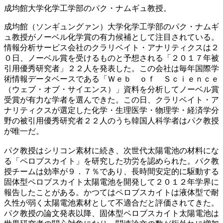
成均館大学化学工学部のパク・ナムギュ教授。
成均館（ソンギュングァン）大学化学工学部のパク・ナムギ
ュ教授がノーベル化学賞の有力候補として注目されている。
情報分析サービス会社のクラリベイト・アナリティクスは２
０日、ノーベル賞を受けるものと予想される「２０１７年被
引用優秀研究者」２２人を発表した。この会社は毎年国際学
術情報データベースである「Ｗｅｂ ｏｆ Ｓｃｉｅｎｃｅ
（ウェブ・オブ・サイエンス）」資料を分析してノーベル賞
受賞が有力な学者を選んできた。この日、クラリベイト・ア
ナリティクスが選定した化学・生理医学・物理学・経済学分
野の被引用優秀研究者２２人のうち韓国人科学者はパク教授
が唯一だ。
パク教授はシリコン素材に続き、次世代太陽電池の材料にな
る「ペロブスカイト」を研究した功労を認められた。パク教
授チームは効率が９．７％であり、長時間安定的に駆動する
固体型ペロブスカイト太陽電池を開発して２０１２年学界に
報告したことがある。かつてはペロブスカイトは液体型で耐
久性が弱く太陽電池素材として不適合だと評価されてきた。
パク教授の論文発表以降、固体型ペロブスカイト太陽電池は