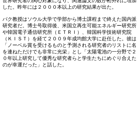
世界研究者の関心対象になり、関連論文の数が桁外れに増加
した。昨年には２０００本以上の研究結果が出た。
パク教授はソウル大学で学部から博士課程まで終えた国内派
研究者だ。博士号取得後、米国立再生可能エネルギー研究所
や韓国電子通信研究所（ＥＴＲＩ）、韓国科学技術研究院
（ＫＩＳＴ）を経て２００９年成均館大学に赴任した。彼は
「ノーベル賞を受けるものと予測される研究者のリストに名
を連ねただけでも非常に光栄」とし「太陽電池の一分野で２
０年以上研究して優秀な研究者らと学生たちにめぐり合えた
のが幸運だった」と話した。