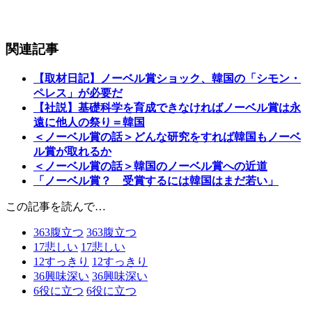
関連記事
【取材日記】ノーベル賞ショック、韓国の「シモン・
ペレス」が必要だ
【社説】基礎科学を育成できなければノーベル賞は永
遠に他人の祭り＝韓国
＜ノーベル賞の話＞どんな研究をすれば韓国もノーベ
ル賞が取れるか
＜ノーベル賞の話＞韓国のノーベル賞への近道
「ノーベル賞？ 受賞するには韓国はまだ若い」
この記事を読んで…
363
腹立つ
363
腹立つ
17
悲しい
17
悲しい
12
すっきり
12
すっきり
36
興味深い
36
興味深い
6
役に立つ
6
役に立つ