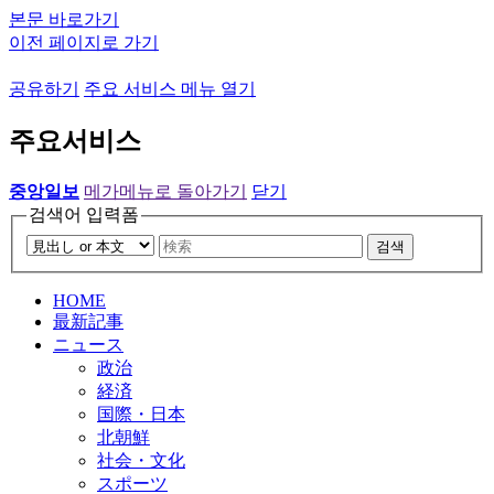
본문 바로가기
이전 페이지로 가기
공유하기
주요 서비스 메뉴 열기
주요서비스
중앙일보
메가메뉴로 돌아가기
닫기
검색어 입력폼
검색
HOME
最新記事
ニュース
政治
経済
国際・日本
北朝鮮
社会・文化
スポーツ