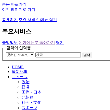
본문 바로가기
이전 페이지로 가기
공유하기
주요 서비스 메뉴 열기
주요서비스
중앙일보
메가메뉴로 돌아가기
닫기
검색어 입력폼
검색
HOME
最新記事
ニュース
政治
経済
国際・日本
北朝鮮
社会・文化
スポーツ