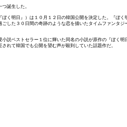
一つ誕生した。
『ぼく明日』）は１０月１２日の韓国公開を決定した。『ぼく
過ごした３０日間の奇跡のような恋を描いたタイムファンタジ
愛小説ベストセラー１位に輝いた同名の小説が原作の『ぼく明
証されて韓国でも公開を望む声が殺到していた話題作だ。