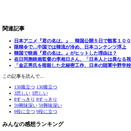
関連記事
日本アニメ『君の名は。』 韓国公開５日で観客１００
限韓令で…中国では韓流が冷め、日本コンテンツ浮上
韓国で映画『君の名は。』がヒットした理由は？
在日同胞映画監督の李相日さん、「日本人とは異なる視
「金正男氏を暗殺した北秘密工作、日本の陸軍中野学校
この記事を読んで…
130
腹立つ
130
腹立つ
3
悲しい
3
悲しい
8
すっきり
8
すっきり
59
興味深い
59
興味深い
9
役に立つ
9
役に立つ
みんなの感想ランキング