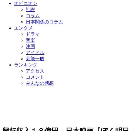
オピニオン
社説
コラム
日本関係のコラム
エンタメ
ドラマ
音楽
映画
アイドル
芸能一般
ランキング
アクセス
コメント
みんなの感想
興行収入１８億円 日本映画『ぼく明日