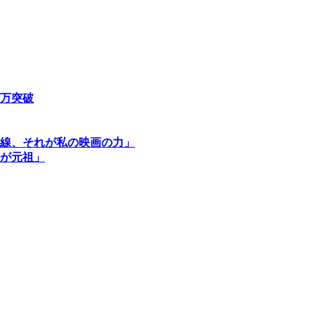
万突破
線、それが私の映画の力」
が元祖」