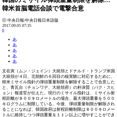
韓米首脳電話会談で電撃合意
ⓒ 中央日報/中央日報日本語版
2017.09.05 07:35
0
あ
あ
あ
あ
あ
文在寅（ムン・ジェイン）大統領とドナルド・トランプ米国
大統領が４日、北朝鮮の６回目の核実験に対応するために、
韓米ミサイル指針の弾頭重量制限を解除することで合意した
と、青瓦台（チョンワデ、大統領府）の朴洙賢（パク・スヒ
ョン）報道官が伝えた。現行のミサイル指針は、ミサイル射
程距離が８００キロメートルの場合、最大弾頭重量を５００
キログラムに制限している。今後、弾頭重量制限が解除され
ることになれば、韓国政府は射程距離制限は８００キロメー
トルに維持しつつ弾頭重量を１トン以上に増やすことができ