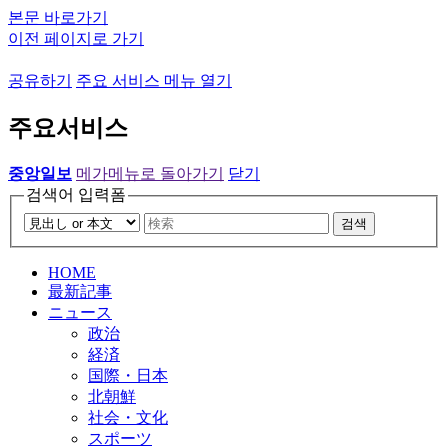
본문 바로가기
이전 페이지로 가기
공유하기
주요 서비스 메뉴 열기
주요서비스
중앙일보
메가메뉴로 돌아가기
닫기
검색어 입력폼
검색
HOME
最新記事
ニュース
政治
経済
国際・日本
北朝鮮
社会・文化
スポーツ