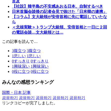
言及
【社説】韓半島の不安感あおる日本、自制するべき
日米首脳会談後の記者会見で抜けた「日米韓の連携」
【コラム】文大統領が安倍首相に先に電話していたな
ら
＜北核実験＞トランプ大統領、安倍首相と一日に２回
の電話会談…文大統領とは…
この記事を読んで…
3
腹立つ
3
腹立つ
1
悲しい
1
悲しい
0
すっきり
0
すっきり
1
興味深い
1
興味深い
0
役に立つ
0
役に立つ
みんなの感想ランキング
国際・日本 記事
공유하기
공유하기
공유하기
공유하기
공유하기
リンクコピーが完了しました。