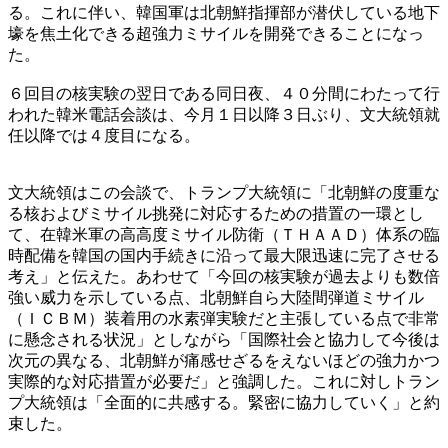
る。これに伴い、韓国軍は北朝鮮指揮部が潜伏している地下
壕を焦土化できる超強力ミサイルを開発できることになっ
た。
６回目の核実験の翌日である同日夜、４０分間にわたって行
われた韓米電話会談は、今月１日以降３日ぶり、文大統領就
任以降では４度目になる。
文大統領はこの会談で、トランプ大統領に「北朝鮮の度重な
る核およびミサイル挑発に対応するための措置の一環とし
て、在韓米軍の高高度ミサイル防衛（ＴＨＡＡＤ）体系の臨
時配備を韓国の国内手続きに沿って最大限迅速に完了させる
考え」と伝えた。あわせて「今回の核実験が過去よりも数倍
強い威力を示している点、北朝鮮自ら大陸間弾道ミサイル
（ＩＣＢＭ）装着用の水素弾実験だと主張している点で非常
に懸念される状況」としながら「国際社会と協力して今後は
次元の異なる、北朝鮮が痛感せざるをえないほどの強力かつ
実際的な対応措置が必要だ」と強調した。これに対しトラン
プ大統領は「全面的に共感する。緊密に協力していく」と約
束した。