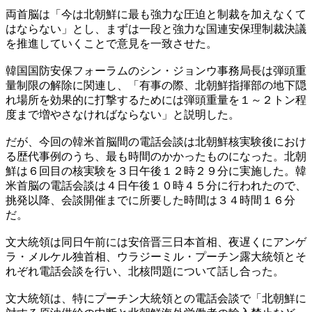
両首脳は「今は北朝鮮に最も強力な圧迫と制裁を加えなくて
はならない」とし、まずは一段と強力な国連安保理制裁決議
を推進していくことで意見を一致させた。
韓国国防安保フォーラムのシン・ジョンウ事務局長は弾頭重
量制限の解除に関連し、「有事の際、北朝鮮指揮部の地下隠
れ場所を効果的に打撃するためには弾頭重量を１～２トン程
度まで増やさなければならない」と説明した。
だが、今回の韓米首脳間の電話会談は北朝鮮核実験後におけ
る歴代事例のうち、最も時間のかかったものになった。北朝
鮮は６回目の核実験を３日午後１２時２９分に実施した。韓
米首脳の電話会談は４日午後１０時４５分に行われたので、
挑発以降、会談開催までに所要した時間は３４時間１６分
だ。
文大統領は同日午前には安倍晋三日本首相、夜遅くにアンゲ
ラ・メルケル独首相、ウラジーミル・プーチン露大統領とそ
れぞれ電話会談を行い、北核問題について話し合った。
文大統領は、特にプーチン大統領との電話会談で「北朝鮮に