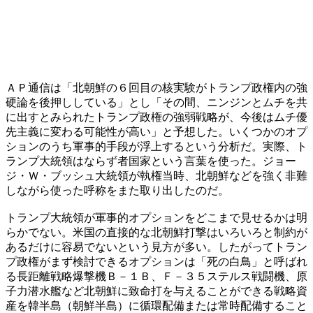
ＡＰ通信は「北朝鮮の６回目の核実験がトランプ政権内の強
硬論を後押ししている」とし「その間、ニンジンとムチを共
に出すとみられたトランプ政権の強弱戦略が、今後はムチ優
先主義に変わる可能性が高い」と予想した。いくつかのオプ
ションのうち軍事的手段が浮上するという分析だ。実際、ト
ランプ大統領はならず者国家という言葉を使った。ジョー
ジ・Ｗ・ブッシュ大統領が執権当時、北朝鮮などを強く非難
しながら使った呼称をまた取り出したのだ。
トランプ大統領が軍事的オプションをどこまで見せるかは明
らかでない。米国の直接的な北朝鮮打撃はいろいろと制約が
あるだけに容易でないという見方が多い。したがってトラン
プ政権がまず検討できるオプションは「死の白鳥」と呼ばれ
る長距離戦略爆撃機Ｂ－１Ｂ、Ｆ－３５ステルス戦闘機、原
子力潜水艦など北朝鮮に致命打を与えることができる戦略資
産を韓半島（朝鮮半島）に循環配備または常時配備すること