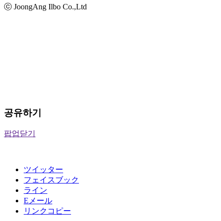
ⓒ JoongAng Ilbo Co.,Ltd
공유하기
팝업닫기
ツイッター
フェイスブック
ライン
Eメール
リンクコピー