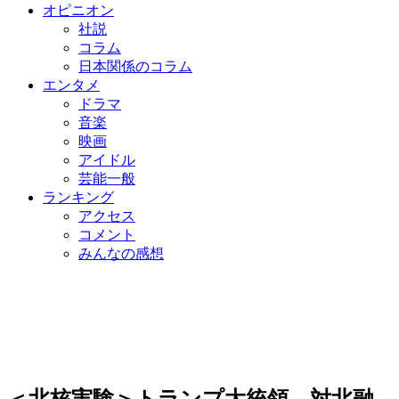
オピニオン
社説
コラム
日本関係のコラム
エンタメ
ドラマ
音楽
映画
アイドル
芸能一般
ランキング
アクセス
コメント
みんなの感想
＜北核実験＞トランプ大統領、対北融