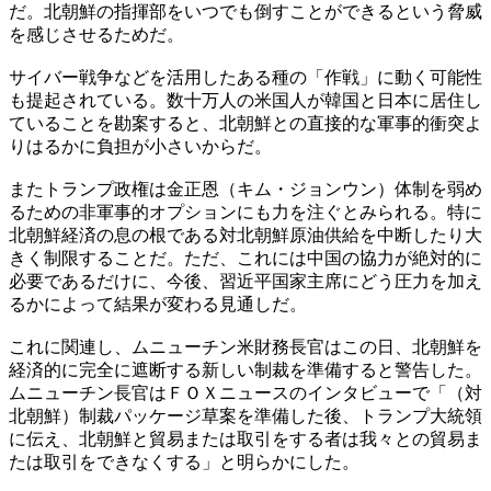
だ。北朝鮮の指揮部をいつでも倒すことができるという脅威
を感じさせるためだ。
サイバー戦争などを活用したある種の「作戦」に動く可能性
も提起されている。数十万人の米国人が韓国と日本に居住し
ていることを勘案すると、北朝鮮との直接的な軍事的衝突よ
りはるかに負担が小さいからだ。
またトランプ政権は金正恩（キム・ジョンウン）体制を弱め
るための非軍事的オプションにも力を注ぐとみられる。特に
北朝鮮経済の息の根である対北朝鮮原油供給を中断したり大
きく制限することだ。ただ、これには中国の協力が絶対的に
必要であるだけに、今後、習近平国家主席にどう圧力を加え
るかによって結果が変わる見通しだ。
これに関連し、ムニューチン米財務長官はこの日、北朝鮮を
経済的に完全に遮断する新しい制裁を準備すると警告した。
ムニューチン長官はＦＯＸニュースのインタビューで「（対
北朝鮮）制裁パッケージ草案を準備した後、トランプ大統領
に伝え、北朝鮮と貿易または取引をする者は我々との貿易ま
たは取引をできなくする」と明らかにした。