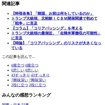
関連記事
【時視各角】「韓国、お前は何をしているのか」
トランプ大統領、北朝鮮ＩＣＢＭ開発関連で初めて
「戦争」に言及
【コラム】「コリアパッシング」を考える
トランプ大統領の最側近、「在韓米軍撤収の可能性」
に言及
【時論】「コリアパッシング」のリスクが大きくなっ
ている
この記事を読んで…
6
腹立つ
6
腹立つ
0
悲しい
0
悲しい
43
すっきり
43
すっきり
7
興味深い
7
興味深い
2
役に立つ
2
役に立つ
みんなの感想ランキング
国際・日本 記事