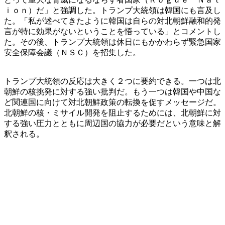
ｉｏｎ）だ」と強調した。トランプ大統領は韓国にも言及し
た。「私が述べてきたように韓国は自らの対北朝鮮融和的発
言が特に効果がないということを悟っている」とコメントし
た。その後、トランプ大統領は休日にもかかわらず緊急国家
安全保障会議（ＮＳＣ）を招集した。
トランプ大統領の反応は大きく２つに要約できる。一つは北
朝鮮の核挑発に対する強い批判だ。もう一つは韓国や中国な
ど関連国に向けて対北朝鮮政策の転換を促すメッセージだ。
北朝鮮の核・ミサイル開発を阻止するためには、北朝鮮に対
する強い圧力とともに周辺国の協力が必要だという意味と解
釈される。