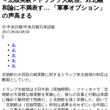
和論に不満表す… 「軍事オプション」
の声高まる
ⓒ 中央日報/中央日報日本語版
2017.09.04 08:50
0
あ
あ
あ
あ
あ
北朝鮮の６回目の核実験に対するトランプ米大統領の対応は
断固としていた。
トランプ大統領は３日午前（現地時間）、ツイッターで「北
朝鮮が大規模な核実験を実施した。彼らの言葉と行動は米国
に極めて敵対的で危険だ」と北朝鮮を強く非難した。続いて
「北朝鮮は（北核問題に）特別な成果を出せずにいる中国に
とって重大な脅威になるならず者国家（Ｒｏｇｕｅ Ｎａｔ