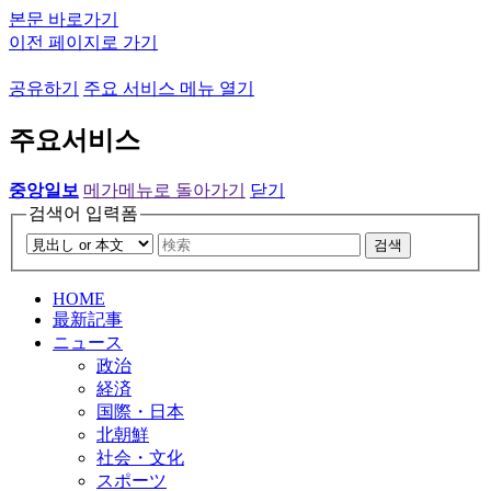
본문 바로가기
이전 페이지로 가기
공유하기
주요 서비스 메뉴 열기
주요서비스
중앙일보
메가메뉴로 돌아가기
닫기
검색어 입력폼
검색
HOME
最新記事
ニュース
政治
経済
国際・日本
北朝鮮
社会・文化
スポーツ