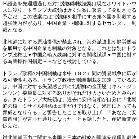
米議会を先週通過した対北朝鮮制裁法案は現在ホワイトハウ
スに渡り、トランプ大統領は近く法案に署名して発効させる
予定だ。この法案には北朝鮮を相手にする第３国を制裁する
超強硬内容があり、中国企業・機関に対するセカンダリー制
裁となる。
北朝鮮に対する原油提供が禁止され、海外派遣北朝鮮労働者
を雇用する中国企業も制裁の対象となる。これとは別にトラ
ンプ政権は▼中国産輸入鉄鋼に対する関税賦課▼中国に対す
る為替操作国指定－－なども検討している。
トランプ政権の中国制裁は米中（Ｇ２）間の貿易戦争に広が
る可能性もある。トランプ政権が独自制裁を加速しているの
は、中国に対する失望感と共に北朝鮮の金正恩（キム・ジョ
ンウン）委員長に対する怒りがそれだけ大きいためとみられ
る。またトランプ大統領は、過去に安倍首相が自分に「北朝
鮮の核・ミサイル開発は日本だけではなく、米国にとっても
脅威となりうる」と警告したことを取り上げ、「あなた（安
倍首相）が言った通りになった」とも話したと、産経新聞が
伝えた。
対北朝鮮圧力に関する米国と日本の戦略が国連安保理制裁決