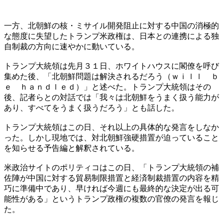
一方、北朝鮮の核・ミサイル開発阻止に対する中国の消極的
な態度に失望したトランプ米政権は、日本との連携による独
自制裁の方向に速やかに動いている。
トランプ大統領は先月３１日、ホワイトハウスに閣僚を呼び
集めた後、「北朝鮮問題は解決されるだろう（ｗｉｌｌ ｂ
ｅ ｈａｎｄｌｅｄ）」と述べた。トランプ大統領はその
後、記者らとの対話では「我々は北朝鮮をうまく扱う能力が
あり、すべてをうまく扱うだろう」とも話した。
トランプ大統領はこの日、それ以上の具体的な発言をしなか
った。しかし現地では、対北朝鮮強硬措置が迫っていること
を知らせる予告編と解釈されている。
米政治サイトのポリティコはこの日、「トランプ大統領の補
佐陣が中国に対する貿易制限措置と経済制裁措置の内容を精
巧に準備中であり、早ければ今週にも最終的な決定が出る可
能性がある」というトランプ政権の複数の官僚の発言を報じ
た。