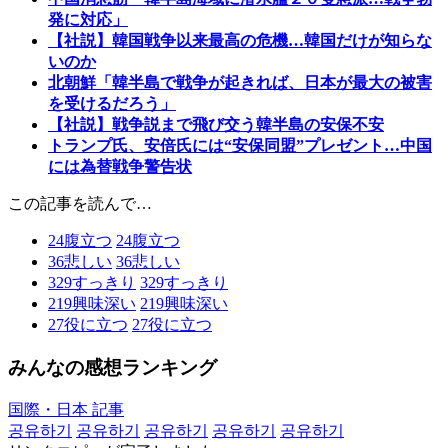
発に対応」
【社説】韓国戦争以来最高の危機…韓国だけが知らな
いのか
北朝鮮「韓半島で戦争が起きれば、日本が最大の被害
を受けるだろう」
【社説】戦争説まで飛び交う韓半島の安保不安
トランプ氏、安倍氏には“安保同盟”プレゼント…中国
には為替戦争警告状
この記事を読んで…
24
腹立つ
24
腹立つ
36
悲しい
36
悲しい
329
すっきり
329
すっきり
219
興味深い
219
興味深い
27
役に立つ
27
役に立つ
みんなの感想ランキング
国際・日本 記事
공유하기
공유하기
공유하기
공유하기
공유하기