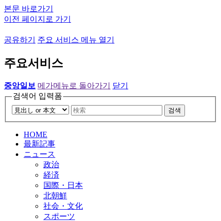
본문 바로가기
이전 페이지로 가기
공유하기
주요 서비스 메뉴 열기
주요서비스
중앙일보
메가메뉴로 돌아가기
닫기
검색어 입력폼
검색
HOME
最新記事
ニュース
政治
経済
国際・日本
北朝鮮
社会・文化
スポーツ