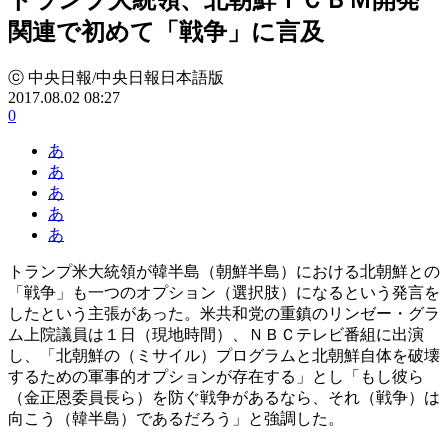
関連で初めて「戦争」に言及
ⓒ 中央日報/中央日報日本語版
2017.08.02 08:27
0
あ
あ
あ
あ
あ
トランプ米大統領が韓半島（朝鮮半島）における北朝鮮との
「戦争」も一つのオプション（選択肢）になるという発言を
したという主張があった。米共和党の重鎮のリンゼー・グラ
ム上院議員は１日（現地時間）、ＮＢＣテレビ番組に出演
し、「北朝鮮の（ミサイル）プログラムと北朝鮮自体を破壊
するための軍事的オプションが存在する」とし「もし彼ら
（金正恩委員長ら）を防ぐ戦争があるなら、それ（戦争）は
向こう（韓半島）であるだろう」と強調した。