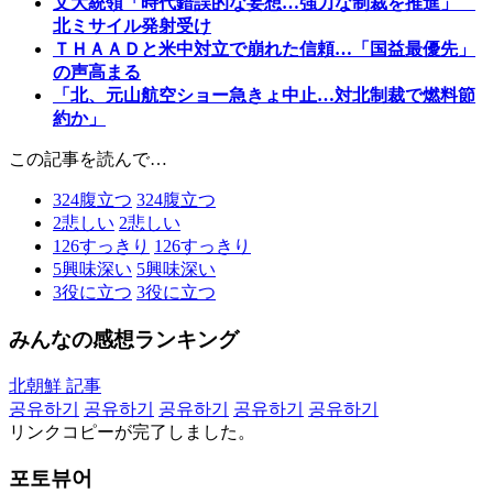
文大統領「時代錯誤的な妄想…強力な制裁を推進」
北ミサイル発射受け
ＴＨＡＡＤと米中対立で崩れた信頼…「国益最優先」
の声高まる
「北、元山航空ショー急きょ中止…対北制裁で燃料節
約か」
この記事を読んで…
324
腹立つ
324
腹立つ
2
悲しい
2
悲しい
126
すっきり
126
すっきり
5
興味深い
5
興味深い
3
役に立つ
3
役に立つ
みんなの感想ランキング
北朝鮮 記事
공유하기
공유하기
공유하기
공유하기
공유하기
リンクコピーが完了しました。
포토뷰어