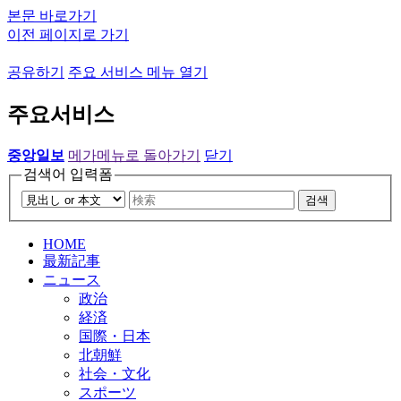
본문 바로가기
이전 페이지로 가기
공유하기
주요 서비스 메뉴 열기
주요서비스
중앙일보
메가메뉴로 돌아가기
닫기
검색어 입력폼
검색
HOME
最新記事
ニュース
政治
経済
国際・日本
北朝鮮
社会・文化
スポーツ