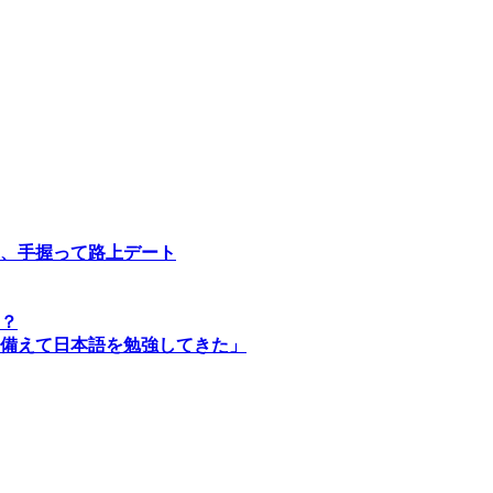
ホ、手握って路上デート
？
備えて日本語を勉強してきた」