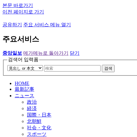
본문 바로가기
이전 페이지로 가기
공유하기
주요 서비스 메뉴 열기
주요서비스
중앙일보
메가메뉴로 돌아가기
닫기
검색어 입력폼
검색
HOME
最新記事
ニュース
政治
経済
国際・日本
北朝鮮
社会・文化
スポーツ