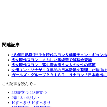
関連記事
“５年目熱愛中”少女時代スヨン＆俳優チョン・ギョン
少女時代スヨン、まぶしい脚線美で試写会登場
少女時代スヨン、落ち着き漂う大人の女性の笑顏
女優ユン・ソナが１０年間の日本活動を整理した理由は
ガールズ・グループＰＲＩＳＴＩＮナヨン「日本進出に
この記事を読んで…
223
腹立つ
223
腹立つ
4
悲しい
4
悲しい
10
すっきり
10
すっきり