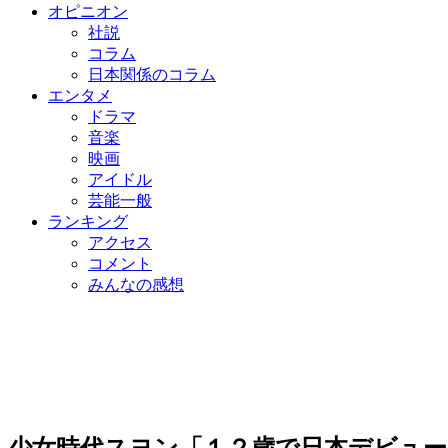
オピニオン
社説
コラム
日本関係のコラム
エンタメ
ドラマ
音楽
映画
アイドル
芸能一般
ランキング
アクセス
コメント
みんなの感想
少女時代スヨン「１２歳で日本デビュ