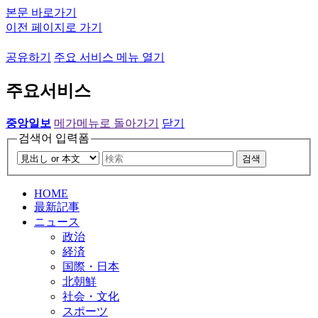
본문 바로가기
이전 페이지로 가기
공유하기
주요 서비스 메뉴 열기
주요서비스
중앙일보
메가메뉴로 돌아가기
닫기
검색어 입력폼
검색
HOME
最新記事
ニュース
政治
経済
国際・日本
北朝鮮
社会・文化
スポーツ