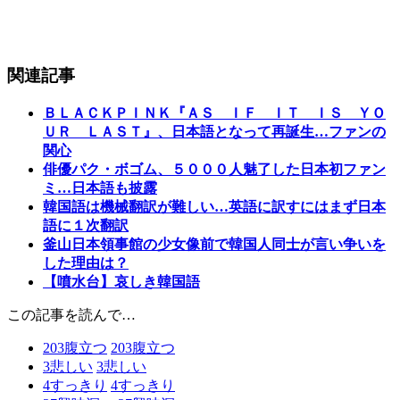
関連記事
ＢＬＡＣＫＰＩＮＫ『ＡＳ ＩＦ ＩＴ ＩＳ ＹＯ
ＵＲ ＬＡＳＴ』、日本語となって再誕生…ファンの
関心
俳優パク・ボゴム、５０００人魅了した日本初ファン
ミ…日本語も披露
韓国語は機械翻訳が難しい…英語に訳すにはまず日本
語に１次翻訳
釜山日本領事館の少女像前で韓国人同士が言い争いを
した理由は？
【噴水台】哀しき韓国語
この記事を読んで…
203
腹立つ
203
腹立つ
3
悲しい
3
悲しい
4
すっきり
4
すっきり