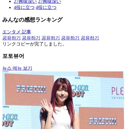
27
興味深い
27
興味深い
4
役に立つ
4
役に立つ
みんなの感想ランキング
エンタメ 記事
공유하기
공유하기
공유하기
공유하기
공유하기
リンクコピーが完了しました。
포토뷰어
뉴스 메뉴 보기